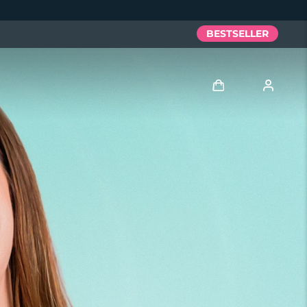
BESTSELLER
Accedi
Profilo utente
I miei dispositivi
I miei ordini
I miei indirizzi
I miei abbonamenti