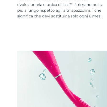
Skincare KIWI™
All acne treatment devices
All revitalizing eye massagers
Serum
rivoluzionaria e unica di issa™ 4 rimane pulita
issa™ Teeth Whitening Gel
Advanced pore care essentials
For healthy hair
più a lungo rispetto agli altri spazzolini, il che
18% PAP
significa che devi sostituirla solo ogni 6 mesi.
Cosmetici
Uomini
Vedi tutto
APP FOREO
CHI SIAMO