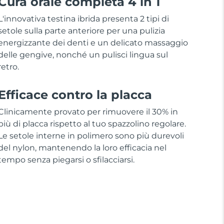
Cura orale completa 4 in 1
L'innovativa testina ibrida presenta 2 tipi di
setole sulla parte anteriore per una pulizia
energizzante dei denti e un delicato massaggio
delle gengive, nonché un pulisci lingua sul
retro.
Efficace contro la placca
Clinicamente provato per rimuovere il 30% in
più di placca rispetto al tuo spazzolino regolare.
Le setole interne in polimero sono più durevoli
del nylon, mantenendo la loro efficacia nel
tempo senza piegarsi o sfilacciarsi.