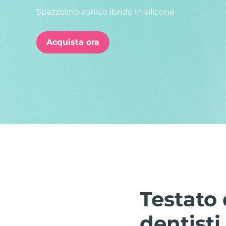
Spazzolino sonico ibrido in silicone
issa™ Teeth Whitening Set
Acquista ora
FAQ™ Dual LED Panel
POPOLARE
Offerte speciali
Bestseller
Testato 
dentisti