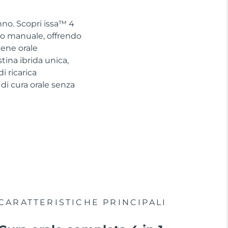
nno. Scopri issa™ 4
no manuale, offrendo
iene orale
tina ibrida unica,
 ricarica
di cura orale senza
CARATTERISTICHE PRINCIPALI