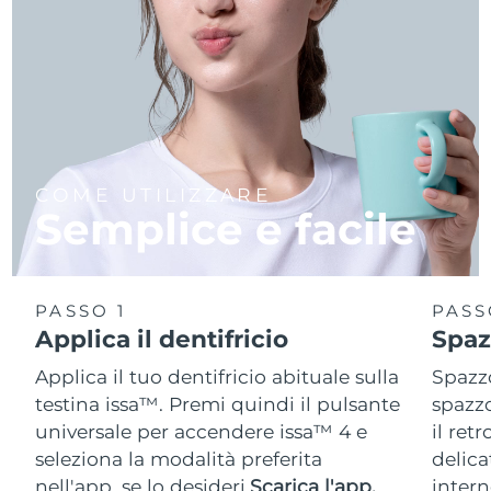
COME UTILIZZARE
Semplice e facile
PASSO 1
PASS
Applica il dentifricio
Spaz
Applica il tuo dentifricio abituale sulla
Spazzo
testina issa™. Premi quindi il pulsante
spazzo
universale per accendere issa™ 4 e
il ret
seleziona la modalità preferita
delica
nell'app, se lo desideri.
Scarica l'app.
intern