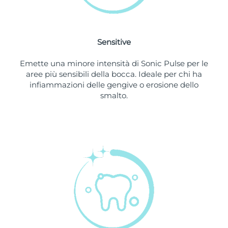
Slovacchia
Consegna stimata
8/9/26
Sensitive
Slovenia
Consegna stimata
8/9/26
Emette una minore intensità di Sonic Pulse per le
Sudafrica
Consegna stimata
8/17/26
aree più sensibili della bocca. Ideale per chi ha
infiammazioni delle gengive o erosione dello
Corea del Sud
Consegna stimata
8/11/26
smalto.
Spagna
Consegna stimata
8/9/26
Svezia
Consegna stimata
8/9/26
Svizzera
Consegna stimata
8/9/26
Taiwan
Consegna stimata
8/14/26
Thailandia
Consegna stimata
8/13/26