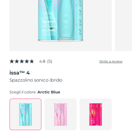
4.8
(5)
Write a review
4.8
out
issa™ 4
of
5
Spazzolino sonico ibrido
stars,
average
rating
Scegli il colore:
Arctic Blue
value.
Read
5
Reviews.
Same
page
link.