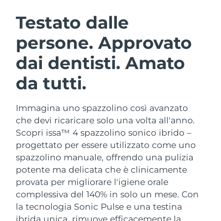
ROUTINE BEAUTY SVEDESI
Austria
Consegna stimata
8/9/26
Testato dalle
persone. Approvato
Bahrein
Consegna stimata
8/10/26
dai dentisti. Amato
Detersione viso
Lifting viso
Belgio
Consegna stimata
8/9/26
LUNA™ 4 pacchetto
BEAR™ 2 pacchetto
da tutti.
Bermuda
Consegna stimata
8/15/26
Anti-aging massage
Microcurrent toning
Immagina uno spazzolino così avanzato
Bosnia ed
Consegna stimata
8/12/26
Idratazione
Igiene orale
Erzegovina
che devi ricaricare solo una volta all'anno.
LUNA™ 4 Plus
BEAR™ 2 go
Scopri issa™ 4 spazzolino sonico ibrido –
UFO™ 3 pacchetto
issa™ 4
Massage, LED heating
Microcurrent toning on-the-go
Brunei
Consegna stimata
8/14/26
progettato per essere utilizzato come uno
TRATTAMENTI ANTI-AGE FAQ™
Deep facial hydration
Hybrid silicone sonic toothbrush
spazzolino manuale, offrendo una pulizia
Bulgaria
Consegna stimata
8/9/26
potente ma delicata che è clinicamente
NEW
LUNA™ 4 Men
BEAR™ 2 eyes & lips
UFO™ 3 LED
provata per migliorare l'igiene orale
issa™ 4 plus
Canada
For men, anti-aging massage
Microcurrent line smoothing device
Consegna stimata
8/13/26
complessiva del 140% in solo un mese. Con
Near-infrared and red light therapy
Smart hybrid silicone sonic toothbrush
device
Anti-age
Trattamenti LED
la tecnologia Sonic Pulse e una testina
Cile
Consegna stimata
8/13/26
ibrida unica, rimuove efficacemente la