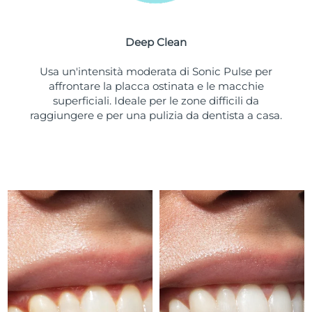
Turchia
Consegna stimata
8/10/26
Deep Clean
Emirati Arabi Uniti
Consegna stimata
8/10/26
Usa un'intensità moderata di Sonic Pulse per
Regno Unito
Consegna stimata
8/9/26
affrontare la placca ostinata e le macchie
superficiali. Ideale per le zone difficili da
Stati Uniti
Consegna stimata
8/10/26
raggiungere e per una pulizia da dentista a casa.
Uzbekistan
Consegna stimata
8/14/26
Vietnam
Consegna stimata
8/15/26