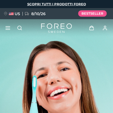
Salta
SCOPRI TUTTI I PRODOTTI FOREO
al
contenuto
principale
US
8/10/26
BESTSELLER
NUOVO
Accedi
Lingua
BREAKING NEWS
Profilo utente
English
Deutsch
Español
I miei dispositivi
FAQ™ Pure Beauty-Tech Elixir
Français
Italiano
Português
I miei ordini
Polski
Svenska
Русский
Türkçe
简体中文
繁體中文
I miei indirizzi
issa™ Teeth Whitening Set
I miei abbonamenti