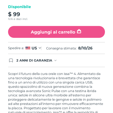
Disponibile
$ 99
IVA e dazi incl.
Aggiungi al carrello
8/10/26
US
Spedire a:
Consegna stimata:
2 ANNI DI GARANZIA
Gli ordini registrati oggi avranno una copertura
completa della garanzia FOREO. Questo significa
che, in caso di difetti nei primi 2 anni dalla data di
Scopri il futuro della cura orale con issa™ 4. Alimentato da
acquisto, FOREO sostituirà il tuo prodotto
una tecnologia rivoluzionaria e brevettata che garantisce
gratuitamente.
fino a un anno di utilizzo con una singola carica USB,
questo spazzolino di nuova generazione combina la
tecnologia avanzata Sonic Pulse con una testina ibrida
unica: setole in silicone ultra morbide all'esterno per
proteggere delicatamente le gengive e setole in polimero
ad alte prestazioni all'interno per rimuovere efficacemente
la placca. Progettato per lavorare con il movimento
naturale di spazzolamento, issa™ 4 offre la semplicità di