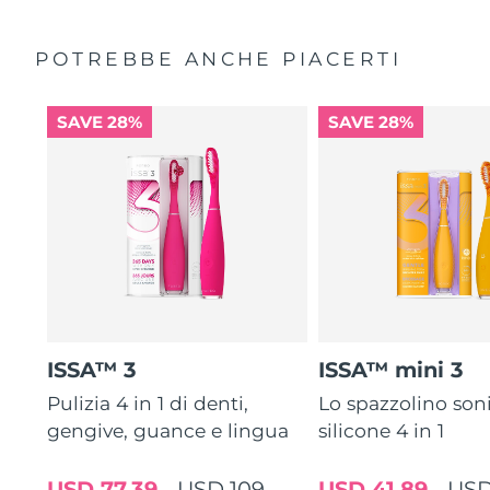
POTREBBE ANCHE PIACERTI
SAVE 28%
SAVE 28%
ISSA™ 3
ISSA™ mini 3
Pulizia 4 in 1 di denti,
Lo spazzolino son
gengive, guance e lingua
silicone 4 in 1
USD 77,39
USD 109
USD 41,89
USD