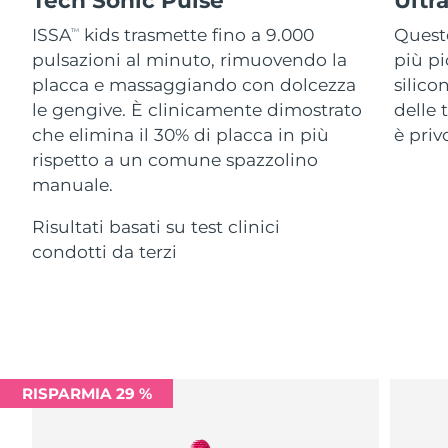
Advanced pore care essentials
For healthy hair
18% PAP
Israele
Consegna stimata
8/13/26
Cosmetici
Uomini
ISSA
kids trasmette fino a 9.000
Questo
TM
pulsazioni al minuto, rimuovendo la
più pi
Italia
Consegna stimata
8/9/26
placca e massaggiando con dolcezza
silico
le gengive. È clinicamente dimostrato
delle 
Giappone
Consegna stimata
8/12/26
che elimina il 30% di placca in più
è priv
Vedi tutto
rispetto a un comune spazzolino
Jersey
Consegna stimata
8/14/26
manuale.
Kazakistan
Consegna stimata
8/11/26
Risultati basati su test clinici
APP FOREO
condotti da terzi
Kuwait
Consegna stimata
8/9/26
CHI SIAMO
Lettonia
Consegna stimata
8/9/26
Libano
Consegna stimata
8/10/26
RISPARMIA 29 %
Lituania
Consegna stimata
8/9/26
Lussemburgo
Consegna stimata
8/9/26