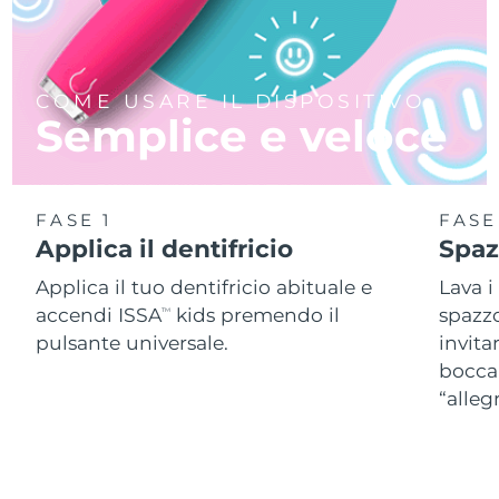
COME USARE IL DISPOSITIVO
Semplice e veloce
FASE 1
FASE
Applica il dentifricio
Spaz
Applica il tuo dentifricio abituale e
Lava i
accendi ISSA
kids premendo il
spazzo
TM
pulsante universale.
invita
bocca 
“alleg