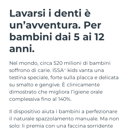
ROUTINE BEAUTY SVEDESI
Austria
Consegna stimata
8/9/26
Lavarsi i denti è
un’avventura. Per
Bahrein
Consegna stimata
8/10/26
bambini dai 5 ai 12
Detersione viso
Lifting viso
Belgio
Consegna stimata
8/9/26
LUNA™ 4 pacchetto
BEAR™ 2 pacchetto
anni.
Bermuda
Consegna stimata
8/15/26
Anti-aging massage
Microcurrent toning
Nel mondo, circa 520 milioni di bambini
Bosnia ed
Consegna stimata
8/12/26
Idratazione
Igiene orale
Erzegovina
soffrono di carie. ISSA
kids vanta una
TM
LUNA™ 4 Plus
BEAR™ 2 go
testina speciale, forte sulla placca e delicata
UFO™ 3 pacchetto
issa™ 4
Massage, LED heating
Microcurrent toning on-the-go
Brunei
Consegna stimata
8/14/26
su smalto e gengive. È clinicamente
TRATTAMENTI ANTI-AGE FAQ™
Deep facial hydration
Hybrid silicone sonic toothbrush
dimostrato che migliora l’igiene orale
Bulgaria
Consegna stimata
8/9/26
complessiva fino al 140%.
NEW
LUNA™ 4 Men
BEAR™ 2 eyes & lips
UFO™ 3 LED
issa™ 4 plus
Canada
For men, anti-aging massage
Microcurrent line smoothing device
Consegna stimata
8/13/26
Il dispositivo aiuta i bambini a perfezionare
Near-infrared and red light therapy
Smart hybrid silicone sonic toothbrush
il naturale spazzolamento manuale. Ma non
device
Anti-age
Trattamenti LED
Cile
Consegna stimata
8/13/26
solo: li premia con una faccina sorridente