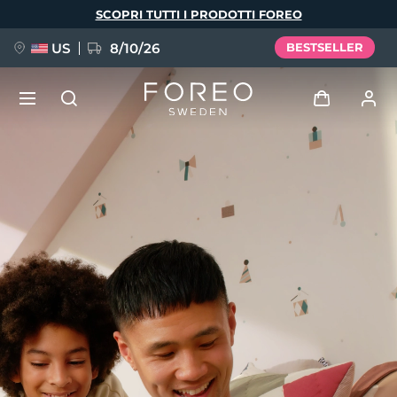
Salta
SCOPRI TUTTI I PRODOTTI FOREO
al
contenuto
principale
US
8/10/26
BESTSELLER
NUOVO
Accedi
Lingua
BREAKING NEWS
Profilo utente
English
Deutsch
Español
I miei dispositivi
FAQ™ Pure Beauty-Tech Elixir
Français
Italiano
Português
I miei ordini
Polski
Svenska
Русский
Türkçe
简体中文
繁體中文
I miei indirizzi
issa™ Teeth Whitening Set
I miei abbonamenti