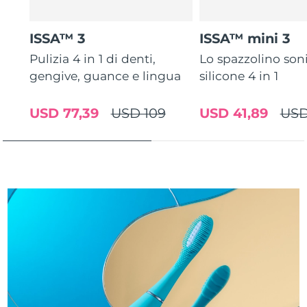
Turchia
Consegna stimata
8/10/26
ISSA™ 3
ISSA™ mini 3
Emirati Arabi Uniti
Consegna stimata
8/10/26
Pulizia 4 in 1 di denti,
Lo spazzolino son
gengive, guance e lingua
silicone 4 in 1
Regno Unito
Consegna stimata
8/9/26
Stati Uniti
Consegna stimata
8/10/26
USD 77,39
USD 109
USD 41,89
USD
Uzbekistan
Consegna stimata
8/14/26
Vietnam
Consegna stimata
8/15/26