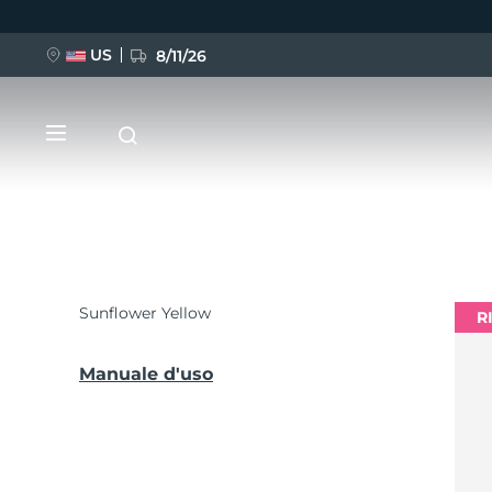
US
8/11/26
Salta
al
contenuto
principale
Sunflower Yellow
R
NUOVO
BREAKING NEWS
Manuale d'uso
FAQ™ Pure Beauty-Tech Elixir