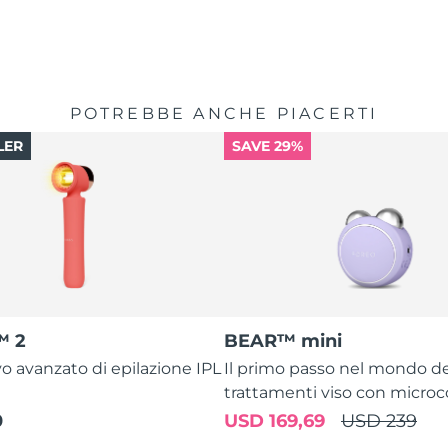
POTREBBE ANCHE PIACERTI
LER
SAVE 29%
™ 2
BEAR™ mini
vo avanzato di epilazione IPL
Il primo passo nel mondo de
trattamenti viso con microc
0
USD 169,69
USD 239