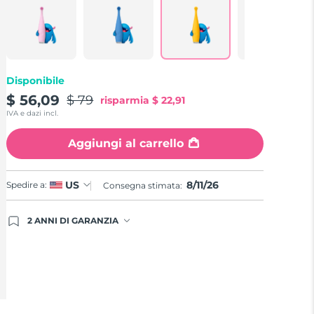
Reviews.
Same
page
link.
Disponibile
$ 56,09
$ 79
risparmia
$ 22,91
IVA e dazi incl.
Aggiungi al carrello
8/11/26
US
Spedire a:
Consegna stimata:
2 ANNI DI GARANZIA
Gli ordini registrati oggi avranno una copertura
completa della garanzia FOREO. Questo significa
che, in caso di difetti nei primi 2 anni dalla data di
acquisto, FOREO sostituirà il tuo prodotto
gratuitamente.