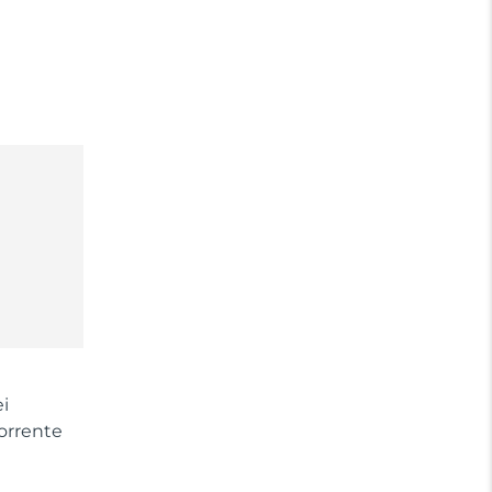
i
orrente