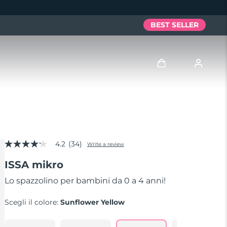
BEST SELLER
Accedi
Profilo utente
4.2
(34)
I miei dispositivi
Write a review
4.2
out
ISSA mikro
of
I miei ordini
5
stars,
Lo spazzolino per bambini da 0 a 4 anni!
average
I miei indirizzi
rating
Scegli il colore:
Sunflower Yellow
value.
Read
I miei abbonamenti
34