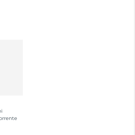
i
orrente