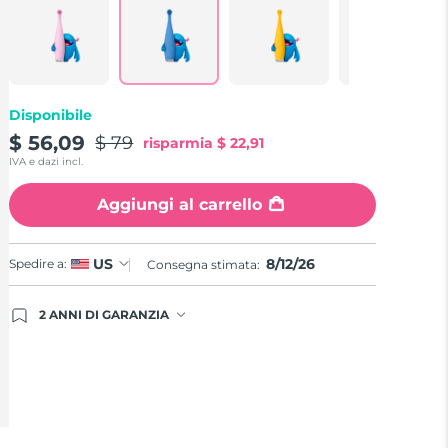
Reviews.
Same
page
link.
Disponibile
$ 56,09
$ 79
risparmia
$ 22,91
IVA e dazi incl.
Aggiungi al carrello
8/12/26
US
Spedire a:
Consegna stimata:
2 ANNI DI GARANZIA
Gli ordini registrati oggi avranno una copertura
completa della garanzia FOREO. Questo significa
che, in caso di difetti nei primi 2 anni dalla data di
acquisto, FOREO sostituirà il tuo prodotto
gratuitamente.