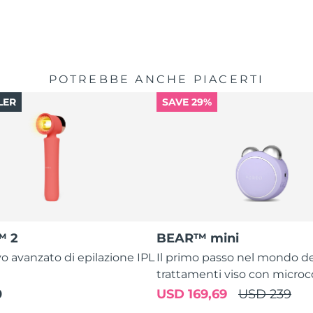
POTREBBE ANCHE PIACERTI
LER
SAVE 29%
™ 2
BEAR™ mini
vo avanzato di epilazione IPL
Il primo passo nel mondo de
trattamenti viso con microc
0
USD 169,69
USD 239