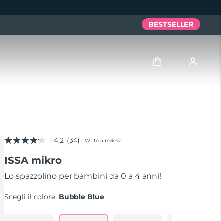
BESTSELLER
Accedi
Profilo utente
4.2
(34)
I miei dispositivi
Write a review
4.2
out
ISSA mikro
of
I miei ordini
5
stars,
Lo spazzolino per bambini da 0 a 4 anni!
average
I miei indirizzi
rating
Scegli il colore:
Bubble Blue
value.
Read
I miei abbonamenti
34