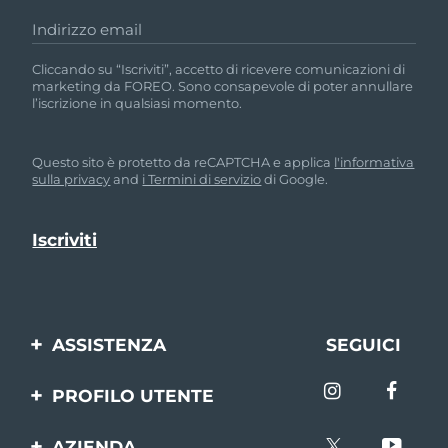
Indirizzo email
Cliccando su “Iscriviti”, accetto di ricevere comunicazioni di
marketing da FOREO. Sono consapevole di poter annullare
l’iscrizione in qualsiasi momento.
Questo sito è protetto da reCAPTCHA e applica
l'informativa
sulla privacy
and
i Termini di servizio
di Google.
ASSISTENZA
SEGUICI
Contattaci
PROFILO UTENTE
Ordini e spedizioni
Registrazione del
AZIENDA