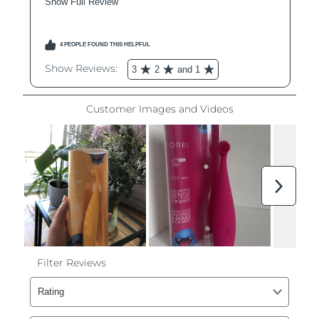
Filippine
Consegna stimata
8/11/26
Polonia
Consegna stimata
8/9/26
Portogallo
Consegna stimata
8/8/26
Portorico
Consegna stimata
8/10/26
Qatar
Consegna stimata
8/9/26
Riunione
Consegna stimata
8/13/26
Romania
Consegna stimata
8/8/26
Russia
Consegna stimata
8/16/26
Arabia Saudita
Consegna stimata
8/9/26
Singapore
Consegna stimata
8/10/26