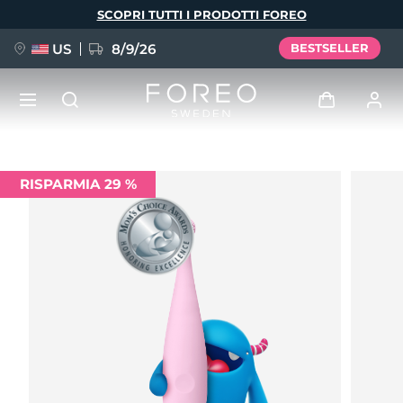
Salta
SCOPRI TUTTI I PRODOTTI FOREO
al
contenuto
principale
US
8/9/26
BESTSELLER
NUOVO
Accedi
RISPARMIA 29 %
Lingua
BREAKING NEWS
Profilo utente
English
Deutsch
Español
I miei dispositivi
FAQ™ Pure Beauty-Tech Elixir
Français
Italiano
Português
I miei ordini
Polski
Svenska
Русский
Türkçe
简体中文
繁體中文
I miei indirizzi
issa™ Teeth Whitening Set
I miei abbonamenti