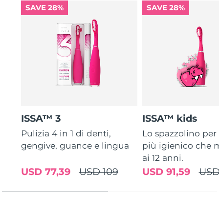
SAVE 28%
SAVE 28%
ISSA™ 3
ISSA™ kids
Pulizia 4 in 1 di denti,
Lo spazzolino pe
gengive, guance e lingua
più igienico che m
ai 12 anni.
USD 77,39
USD 109
USD 91,59
USD