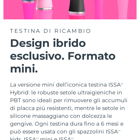
TESTINA DI RICAMBIO
Design ibrido
esclusivo. Formato
mini.
La versione mini dell’iconica testina ISSA
TM
Hybrid: le robuste setole ultraigieniche in
PBT sono ideali per rimuovere gli accumuli
di placca più resistenti, mentre le setole in
silicone massaggiano con dolcezza le
gengive. Ogni testina dura fino a 6 mesi e
può essere usata con gli spazzolini ISSA
TM
kids, ISSA
mini e ISSA
.
TM
TM