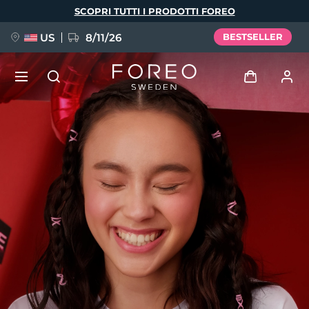
Salta
SCOPRI TUTTI I PRODOTTI FOREO
al
contenuto
principale
US
8/11/26
BESTSELLER
NUOVO
Accedi
Lingua
BREAKING NEWS
Profilo utente
English
Deutsch
Español
I miei dispositivi
FAQ™ Pure Beauty-Tech Elixir
Français
Italiano
Português
I miei ordini
Polski
Svenska
Русский
Türkçe
简体中文
繁體中文
I miei indirizzi
issa™ Teeth Whitening Set
I miei abbonamenti