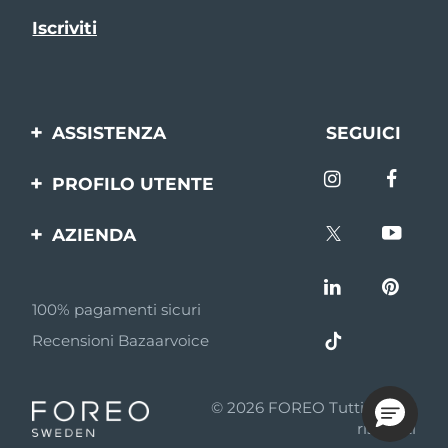
ASSISTENZA
SEGUICI
Contattaci
PROFILO UTENTE
Ordini e spedizioni
Registrazione del
AZIENDA
prodotto
Garanzia e resi
FOREO
Aiuto
FAQ
100% pagamenti sicuri
Affiliazione
Informazioni sulla
Recensioni Bazaarvoice
batteria
Notizie di affiliazione
MYSA
© 2026 FOREO Tutti i diritti
Rivenditori
riservati