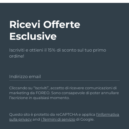
Ricevi Offerte
Esclusive
Iscriviti e ottieni il 15% di sconto sul tuo primo
ordine!
Indirizzo email
Cliccando su “Iscriviti”, accetto di ricevere comunicazioni di
marketing da FOREO. Sono consapevole di poter annullare
l’iscrizione in qualsiasi momento.
Questo sito è protetto da reCAPTCHA e applica
l'informativa
sulla privacy
and
i Termini di servizio
di Google.