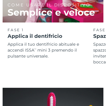
COME USARE IL DISPOSITIVO
Semplice e veloce
FASE 1
FASE
Applica il dentifricio
Spaz
Applica il tuo dentifricio abituale e
Spazzo
accendi ISSA
mini 3 premendo il
spazz
TM
pulsante universale.
invite
bocca 