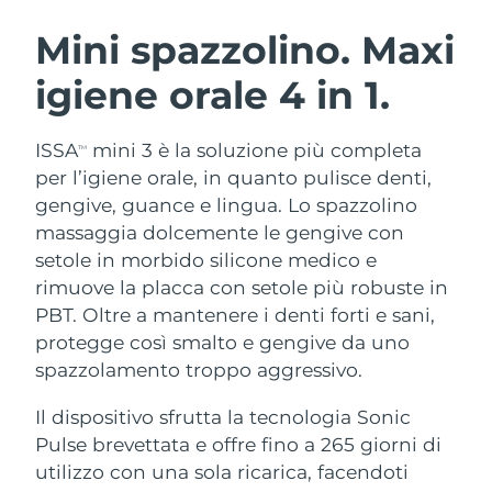
ROUTINE BEAUTY SVEDESI
Austria
Consegna stimata
8/10/26
Mini spazzolino. Maxi
igiene orale
4 in 1.
Bahrein
Consegna stimata
8/11/26
Detersione viso
Lifting viso
Belgio
Consegna stimata
8/10/26
ISSA
mini 3 è la soluzione più completa
TM
LUNA™ 4 pacchetto
BEAR™ 2 pacchetto
per l’igiene orale, in quanto pulisce denti,
Bermuda
Consegna stimata
8/16/26
Anti-aging massage
Microcurrent toning
gengive, guance e lingua. Lo spazzolino
massaggia dolcemente le gengive con
Bosnia ed
Consegna stimata
8/13/26
setole in morbido silicone medico e
Idratazione
Igiene orale
Erzegovina
LUNA™ 4 Plus
BEAR™ 2 go
rimuove la placca con setole più robuste in
UFO™ 3 pacchetto
issa™ 4
Massage, LED heating
Microcurrent toning on-the-go
PBT. Oltre a mantenere i denti forti e sani,
Brunei
Consegna stimata
8/15/26
TRATTAMENTI ANTI-AGE FAQ™
Deep facial hydration
Hybrid silicone sonic toothbrush
protegge così smalto e gengive da uno
Bulgaria
spazzolamento troppo aggressivo.
Consegna stimata
8/10/26
NEW
LUNA™ 4 Men
BEAR™ 2 eyes & lips
UFO™ 3 LED
issa™ 4 plus
Il dispositivo sfrutta la tecnologia Sonic
Canada
For men, anti-aging massage
Microcurrent line smoothing device
Consegna stimata
8/14/26
Near-infrared and red light therapy
Pulse brevettata e offre fino a 265 giorni di
Smart hybrid silicone sonic toothbrush
device
Anti-age
Trattamenti LED
Cile
utilizzo con una sola ricarica, facendoti
Consegna stimata
8/14/26