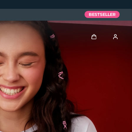
BESTSELLER
Accedi
Profilo utente
I miei dispositivi
I miei ordini
I miei indirizzi
I miei abbonamenti