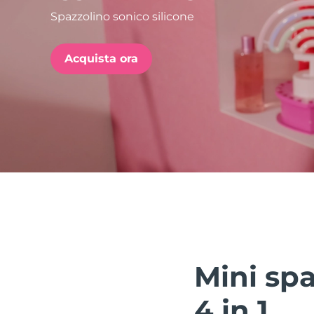
Spazzolino sonico silicone
issa™ Teeth Whitening Set
Acquista ora
FAQ™ Dual LED Panel
POPOLARE
Offerte speciali
Bestseller
Mini spa
4 in 1.