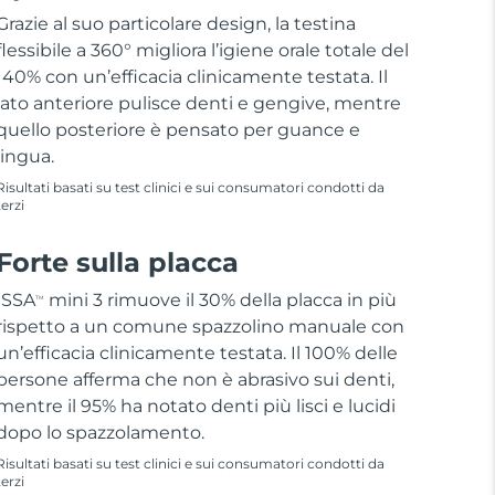
Grazie al suo particolare design, la testina
flessibile a 360° migliora l’igiene orale totale del
140% con un’efficacia clinicamente testata. Il
lato anteriore pulisce denti e gengive, mentre
quello posteriore è pensato per guance e
lingua.
Risultati basati su test clinici e sui consumatori condotti da
terzi
Forte sulla placca
ISSA
mini 3 rimuove il 30% della placca in più
TM
rispetto a un comune spazzolino manuale con
un’efficacia clinicamente testata. Il 100% delle
persone afferma che non è abrasivo sui denti,
mentre il 95% ha notato denti più lisci e lucidi
dopo lo spazzolamento.
Risultati basati su test clinici e sui consumatori condotti da
terzi