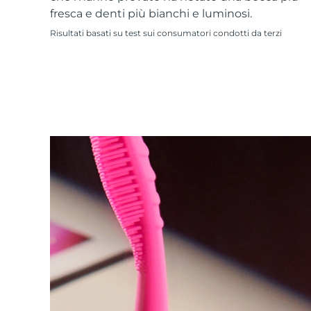
Skincare KIWI™
All acne treatment devices
All revitalizing eye massagers
Serum
fresca e denti più bianchi e luminosi.
issa™ Teeth Whitening Gel
Advanced pore care essentials
For healthy hair
18% PAP
Risultati basati su test sui consumatori condotti da terzi
Cosmetici
Uomini
Vedi tutto
APP FOREO
CHI SIAMO