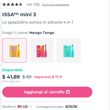
4.6
(33)
Scrivi una recensione
4.6
stelle
ISSA™ mini 3
su
5
,
Lo spazzolino sonico in silicone 4 in 1
valore
di
Scegli il colore:
Mango Tango
valutazione
medio.
Read
33
Reviews.
Stesso
link
alla
pagina.
Disponibile
$ 41,89
$ 59
risparmia
$ 17,11
IVA e dazi incl.
Aggiungi al carrello
8/13/26
US
Spedire a:
Consegna stimata: