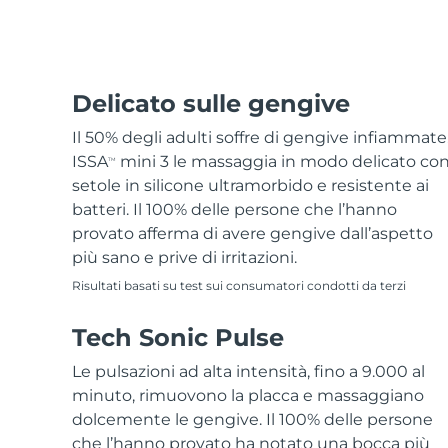
Epilazione
Skincare FAQ™
Cura del corpo
Skincare FAQ™
FAQ™ prodotti
FAQ™ skincare
All FAQ™ skincare
All FAQ™ skincare
PEACH™ 2 Pro Max
BEAR™ 2 body
All hair treatments
All FAQ™ skincare
Professional IPL hair removal device
Microcurrent body toning
Trattamento anti-
FAQ™ prodotti
Delicato sulle gengive
FAQ™ prodotti
acne
FAQ™ products
Contorno occhi
All anti-aging treatments
All LED treatments
PEACH™ 2
LUNA™ 4 body
Il 50% degli adulti soffre di gengive infiammate
All toning treatments
ESPADA™ 2 plus
BEAR™ 2 eyes & lips
IPL hair removal
Massaging body brush
ISSA
mini 3 le massaggia in modo delicato co
TM
Recurring acne LED therapy
Microcurrent line smoothing device
setole in silicone ultramorbido e resistente ai
batteri. Il 100% delle persone che l’hanno
PEACH™ 2 go
Siero SUPERCHARGED™
Cura dei capelli
Cura dei pori
provato afferma di avere gengive dall’aspetto
ESPADA™ 2
IRIS™ 2
Travel-friendly IPL hair removal
Firming body serum
più sano e prive di irritazioni.
LUNA™ 4 hair
KIWI™ derma
Acne treatment device
Rejuvenating eye massager
NEW
Risultati basati su test sui consumatori condotti da terzi
2-in-1 LED scalp massager
Diamond microdermabrasion .
PEACH™ Cooling Prep Gel
Sbiancamento
Tech Sonic Pulse
ESPADA™ Blemish Solution
Skincare per contorno occhi
dentale
Cooling IPL hair removal gel
FLIP™ play advanced
KIWI™
Concentrated acne gel
Advanced eye care treatment
Le pulsazioni ad alta intensità, fino a 9.000 al
issa™ Teeth Whitening Set
LED light hairbrush
Blackhead remover
minuto, rimuovono la placca e massaggiano
Dual LED + sonic device & 18% PAP gel
DI PIÙ
dolcemente le gengive. Il 100% delle persone
Dispositivi ESPADA™
Dispositivi per contorno occhi
LUNA™ Dual-Peptide Scalp
che l’hanno provato ha notato una bocca più