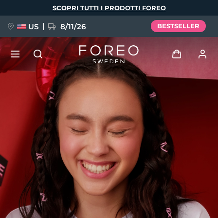
Salta
SCOPRI TUTTI I PRODOTTI FOREO
al
contenuto
principale
US
8/11/26
BESTSELLER
NUOVO
Accedi
Lingua
BREAKING NEWS
Profilo utente
English
Deutsch
Español
I miei dispositivi
FAQ™ Pure Beauty-Tech Elixir
Français
Italiano
Português
I miei ordini
Polski
Svenska
Русский
Türkçe
简体中文
繁體中文
I miei indirizzi
issa™ Teeth Whitening Set
I miei abbonamenti