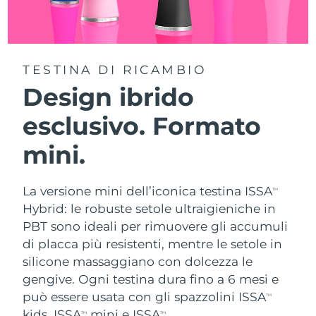
TESTINA DI RICAMBIO
Design ibrido
esclusivo. Formato
mini.
La versione mini dell’iconica testina ISSA
TM
Hybrid: le robuste setole ultraigieniche in
PBT sono ideali per rimuovere gli accumuli
di placca più resistenti, mentre le setole in
silicone massaggiano con dolcezza le
gengive. Ogni testina dura fino a 6 mesi e
può essere usata con gli spazzolini ISSA
TM
kids, ISSA
mini e ISSA
.
TM
TM