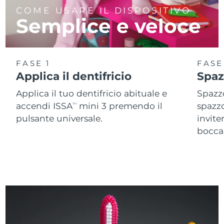
COME USARE IL DISPOSITIVO
Semplice e veloce
FASE 1
FASE
Applica il dentifricio
Spaz
Applica il tuo dentifricio abituale e
Spazzo
accendi ISSA
mini 3 premendo il
spazz
TM
pulsante universale.
invite
bocca 