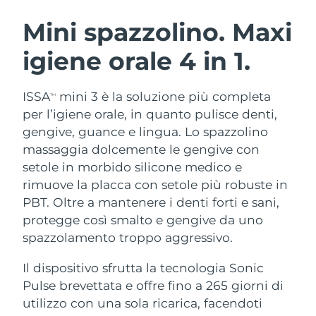
ROUTINE BEAUTY SVEDESI
Austria
Consegna stimata
10/08/2026
Mini spazzolino. Maxi
igiene orale
4 in 1.
Bahrein
Consegna stimata
11/08/2026
Detersione viso
Lifting viso
Belgio
Consegna stimata
10/08/2026
ISSA
mini 3 è la soluzione più completa
TM
LUNA™ 4 pacchetto
BEAR™ 2 pacchetto
per l’igiene orale, in quanto pulisce denti,
Bermuda
Consegna stimata
16/08/2026
Anti-aging massage
Microcurrent toning
gengive, guance e lingua. Lo spazzolino
massaggia dolcemente le gengive con
Bosnia ed
Consegna stimata
13/08/2026
setole in morbido silicone medico e
Idratazione
Igiene orale
Erzegovina
LUNA™ 4 Plus
BEAR™ 2 go
rimuove la placca con setole più robuste in
UFO™ 3 pacchetto
issa™ 4
Massage, LED heating
Microcurrent toning on-the-go
PBT. Oltre a mantenere i denti forti e sani,
Brunei
Consegna stimata
15/08/2026
TRATTAMENTI ANTI-AGE FAQ™
Deep facial hydration
Hybrid silicone sonic toothbrush
protegge così smalto e gengive da uno
Bulgaria
spazzolamento troppo aggressivo.
Consegna stimata
10/08/2026
NEW
LUNA™ 4 Men
BEAR™ 2 eyes & lips
UFO™ 3 LED
issa™ 4 plus
Il dispositivo sfrutta la tecnologia Sonic
Canada
For men, anti-aging massage
Microcurrent line smoothing device
Consegna stimata
14/08/2026
Near-infrared and red light therapy
Pulse brevettata e offre fino a 265 giorni di
Smart hybrid silicone sonic toothbrush
device
Anti-age
Trattamenti LED
Cile
utilizzo con una sola ricarica, facendoti
Consegna stimata
14/08/2026