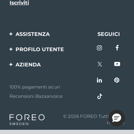
ASSISTENZA
SEGUICI
Contattaci
PROFILO UTENTE
Ordini e spedizioni
Registrazione del
AZIENDA
prodotto
Garanzia e resi
FOREO
Aiuto
FAQ
100% pagamenti sicuri
Affiliazione
Informazioni sulla
Recensioni Bazaarvoice
batteria
Notizie di affiliazione
MYSA
© 2026 FOREO Tutti i diritti
Rivenditori
riservati
Termini di Utilizzo