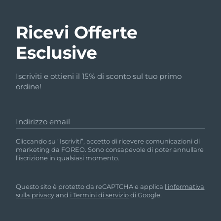
Ricevi Offerte
Esclusive
Iscriviti e ottieni il 15% di sconto sul tuo primo
ordine!
Indirizzo email
Cliccando su “Iscriviti”, accetto di ricevere comunicazioni di
marketing da FOREO. Sono consapevole di poter annullare
l’iscrizione in qualsiasi momento.
Questo sito è protetto da reCAPTCHA e applica
l'informativa
sulla privacy
and
i Termini di servizio
di Google.