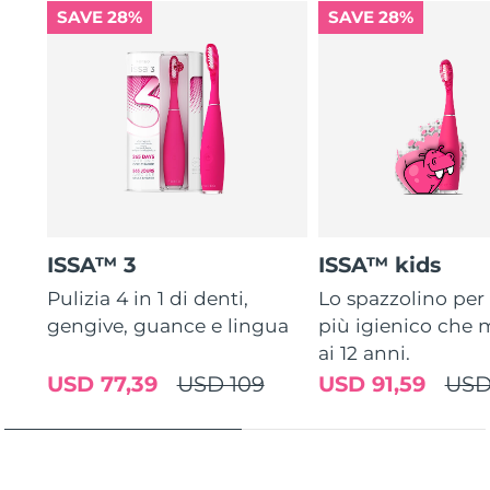
SAVE 28%
SAVE 28%
ISSA™ 3
ISSA™ kids
Pulizia 4 in 1 di denti,
Lo spazzolino pe
gengive, guance e lingua
più igienico che m
ai 12 anni.
USD 77,39
USD 109
USD 91,59
USD