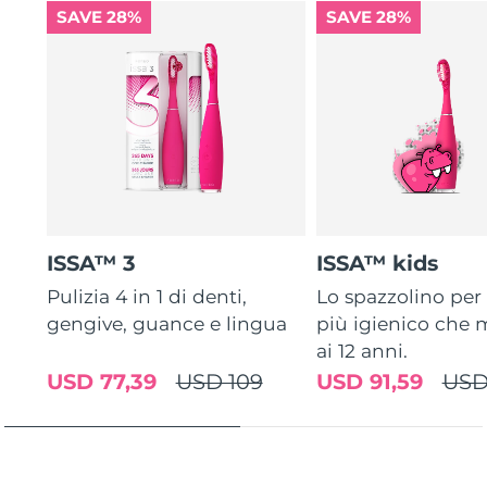
SAVE 28%
SAVE 28%
ISSA™ 3
ISSA™ kids
Pulizia 4 in 1 di denti,
Lo spazzolino pe
gengive, guance e lingua
più igienico che m
ai 12 anni.
USD 77,39
USD 109
USD 91,59
USD