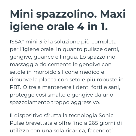
ROUTINE BEAUTY SVEDESI
Austria
Consegna stimata
10/08/2026
Mini spazzolino. Maxi
igiene orale
4 in 1.
Bahrein
Consegna stimata
11/08/2026
Detersione viso
Lifting viso
Belgio
Consegna stimata
10/08/2026
ISSA
mini 3 è la soluzione più completa
TM
LUNA™ 4 pacchetto
BEAR™ 2 pacchetto
per l’igiene orale, in quanto pulisce denti,
Bermuda
Consegna stimata
16/08/2026
Anti-aging massage
Microcurrent toning
gengive, guance e lingua. Lo spazzolino
massaggia dolcemente le gengive con
Bosnia ed
Consegna stimata
13/08/2026
setole in morbido silicone medico e
Idratazione
Igiene orale
Erzegovina
LUNA™ 4 Plus
BEAR™ 2 go
rimuove la placca con setole più robuste in
UFO™ 3 pacchetto
issa™ 4
Massage, LED heating
Microcurrent toning on-the-go
PBT. Oltre a mantenere i denti forti e sani,
Brunei
Consegna stimata
15/08/2026
TRATTAMENTI ANTI-AGE FAQ™
Deep facial hydration
Hybrid silicone sonic toothbrush
protegge così smalto e gengive da uno
Bulgaria
spazzolamento troppo aggressivo.
Consegna stimata
10/08/2026
NEW
LUNA™ 4 Men
BEAR™ 2 eyes & lips
UFO™ 3 LED
issa™ 4 plus
Il dispositivo sfrutta la tecnologia Sonic
Canada
For men, anti-aging massage
Microcurrent line smoothing device
Consegna stimata
14/08/2026
Near-infrared and red light therapy
Pulse brevettata e offre fino a 265 giorni di
Smart hybrid silicone sonic toothbrush
device
Anti-age
Trattamenti LED
Cile
utilizzo con una sola ricarica, facendoti
Consegna stimata
14/08/2026