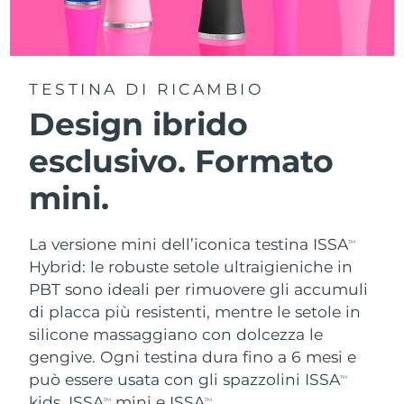
TESTINA DI RICAMBIO
Design ibrido
esclusivo. Formato
mini.
La versione mini dell’iconica testina ISSA
TM
Hybrid: le robuste setole ultraigieniche in
PBT sono ideali per rimuovere gli accumuli
di placca più resistenti, mentre le setole in
silicone massaggiano con dolcezza le
gengive. Ogni testina dura fino a 6 mesi e
può essere usata con gli spazzolini ISSA
TM
kids, ISSA
mini e ISSA
.
TM
TM