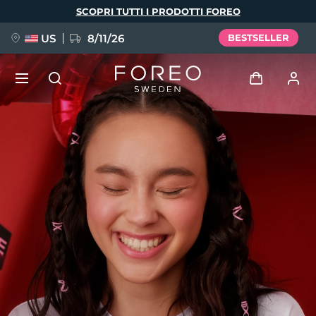
Salta
SCOPRI TUTTI I PRODOTTI FOREO
al
contenuto
principale
US
8/11/26
BESTSELLER
NUOVO
Accedi
Lingua
BREAKING NEWS
Profilo utente
English
Deutsch
Español
I miei dispositivi
FAQ™ Pure Beauty-Tech Elixir
Français
Italiano
Português
I miei ordini
Polski
Svenska
Русский
Türkçe
简体中文
繁體中文
I miei indirizzi
issa™ Teeth Whitening Set
I miei abbonamenti