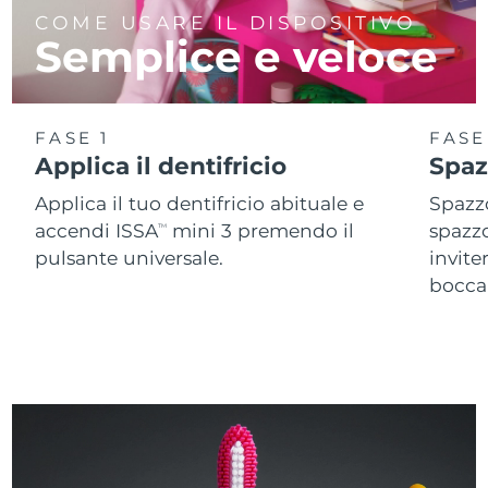
COME USARE IL DISPOSITIVO
Semplice e veloce
FASE 1
FASE
Applica il dentifricio
Spaz
Applica il tuo dentifricio abituale e
Spazzo
accendi ISSA
mini 3 premendo il
spazz
TM
pulsante universale.
invite
bocca 