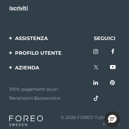
ASSISTENZA
SEGUICI
Contattaci
PROFILO UTENTE
Ordini e spedizioni
Registrazione del
AZIENDA
prodotto
Garanzia e resi
FOREO
Aiuto
FAQ
100% pagamenti sicuri
Affiliazione
Informazioni sulla
Recensioni Bazaarvoice
batteria
Notizie di affiliazione
MYSA
© 2026 FOREO Tutti i diritti
Rivenditori
riservati