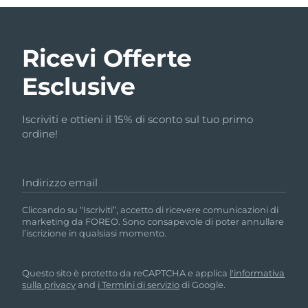
Ricevi Offerte
Esclusive
Iscriviti e ottieni il 15% di sconto sul tuo primo
ordine!
Indirizzo email
Cliccando su “Iscriviti”, accetto di ricevere comunicazioni di
marketing da FOREO. Sono consapevole di poter annullare
l’iscrizione in qualsiasi momento.
Questo sito è protetto da reCAPTCHA e applica
l'informativa
sulla privacy
and
i Termini di servizio
di Google.