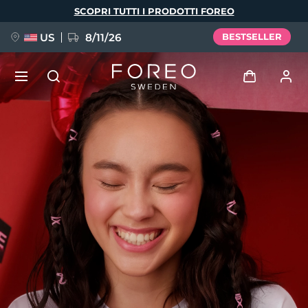
Salta
SCOPRI TUTTI I PRODOTTI FOREO
al
contenuto
principale
US
8/11/26
BESTSELLER
NUOVO
Accedi
Lingua
BREAKING NEWS
Profilo utente
English
Deutsch
Español
I miei dispositivi
FAQ™ Pure Beauty-Tech Elixir
Français
Italiano
Português
I miei ordini
Polski
Svenska
Русский
Türkçe
简体中文
繁體中文
I miei indirizzi
issa™ Teeth Whitening Set
I miei abbonamenti