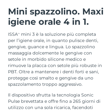
ROUTINE BEAUTY SVEDESI
Austria
Consegna stimata
8/10/26
Mini spazzolino. Maxi
igiene orale
4 in 1.
Bahrein
Consegna stimata
8/11/26
Detersione viso
Lifting viso
Belgio
Consegna stimata
8/10/26
ISSA
mini 3 è la soluzione più completa
TM
LUNA™ 4 pacchetto
BEAR™ 2 pacchetto
per l’igiene orale, in quanto pulisce denti,
Bermuda
Consegna stimata
8/16/26
Anti-aging massage
Microcurrent toning
gengive, guance e lingua. Lo spazzolino
massaggia dolcemente le gengive con
Bosnia ed
Consegna stimata
8/13/26
setole in morbido silicone medico e
Idratazione
Igiene orale
Erzegovina
LUNA™ 4 Plus
BEAR™ 2 go
rimuove la placca con setole più robuste in
UFO™ 3 pacchetto
issa™ 4
Massage, LED heating
Microcurrent toning on-the-go
PBT. Oltre a mantenere i denti forti e sani,
Brunei
Consegna stimata
8/15/26
TRATTAMENTI ANTI-AGE FAQ™
Deep facial hydration
Hybrid silicone sonic toothbrush
protegge così smalto e gengive da uno
Bulgaria
spazzolamento troppo aggressivo.
Consegna stimata
8/10/26
NEW
LUNA™ 4 Men
BEAR™ 2 eyes & lips
UFO™ 3 LED
issa™ 4 plus
Il dispositivo sfrutta la tecnologia Sonic
Canada
For men, anti-aging massage
Microcurrent line smoothing device
Consegna stimata
8/14/26
Near-infrared and red light therapy
Pulse brevettata e offre fino a 265 giorni di
Smart hybrid silicone sonic toothbrush
device
Anti-age
Trattamenti LED
Cile
utilizzo con una sola ricarica, facendoti
Consegna stimata
8/14/26