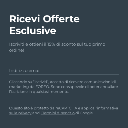
Ricevi Offerte
Esclusive
Iscriviti e ottieni il 15% di sconto sul tuo primo
ordine!
Indirizzo email
Cliccando su “Iscriviti”, accetto di ricevere comunicazioni di
marketing da FOREO. Sono consapevole di poter annullare
l’iscrizione in qualsiasi momento.
Questo sito è protetto da reCAPTCHA e applica
l'informativa
sulla privacy
and
i Termini di servizio
di Google.