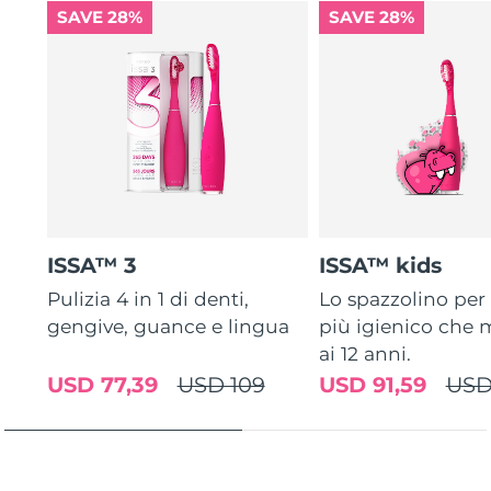
SAVE 28%
SAVE 28%
ISSA™ 3
ISSA™ kids
Pulizia 4 in 1 di denti,
Lo spazzolino pe
gengive, guance e lingua
più igienico che m
ai 12 anni.
USD 77,39
USD 109
USD 91,59
USD