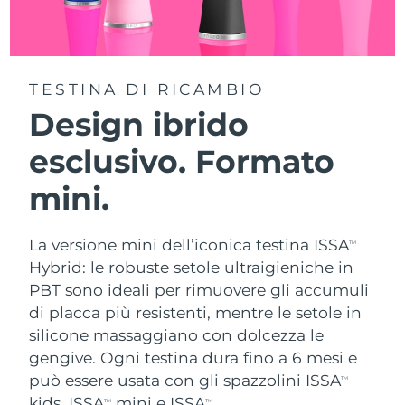
TESTINA DI RICAMBIO
Design ibrido
esclusivo. Formato
mini.
La versione mini dell’iconica testina ISSA
TM
Hybrid: le robuste setole ultraigieniche in
PBT sono ideali per rimuovere gli accumuli
di placca più resistenti, mentre le setole in
silicone massaggiano con dolcezza le
gengive. Ogni testina dura fino a 6 mesi e
può essere usata con gli spazzolini ISSA
TM
kids, ISSA
mini e ISSA
.
TM
TM