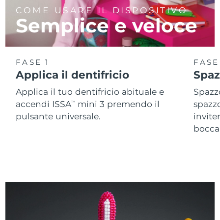
COME USARE IL DISPOSITIVO
Semplice e veloce
FASE 1
FASE
Applica il dentifricio
Spaz
Applica il tuo dentifricio abituale e
Spazzo
accendi ISSA
mini 3 premendo il
spazz
TM
pulsante universale.
invite
bocca 