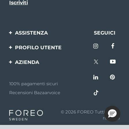
ASSISTENZA
SEGUICI
Contattaci
PROFILO UTENTE
Ordini e spedizioni
Registrazione del
AZIENDA
prodotto
Garanzia e resi
FOREO
Aiuto
FAQ
100% pagamenti sicuri
Affiliazione
Informazioni sulla
Recensioni Bazaarvoice
batteria
Notizie di affiliazione
MYSA
© 2026 FOREO Tutti i diritti
Rivenditori
riservati
Termini di Utilizzo