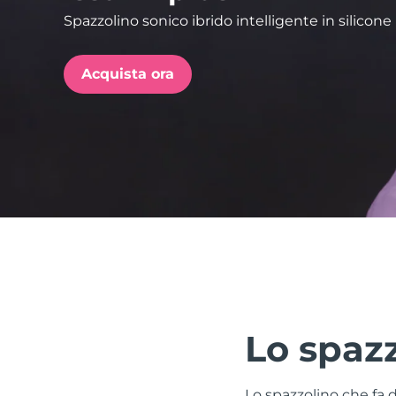
Spazzolino sonico ibrido intelligente in silicone
issa™ Teeth Whitening Set
Acquista ora
FAQ™ Dual LED Panel
POPOLARE
Offerte speciali
Bestseller
Lo spaz
Lo spazzolino che fa d