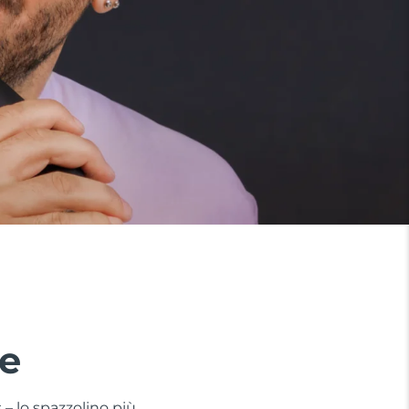
te
 – lo spazzolino più