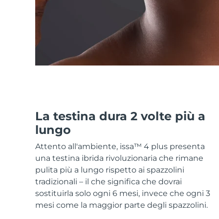
Skincare KIWI™
All acne treatment devices
All revitalizing eye massagers
Serum
issa™ Teeth Whitening Gel
Advanced pore care essentials
For healthy hair
18% PAP
Cosmetici
Uomini
Vedi tutto
La testina dura 2 volte più a
lungo
APP FOREO
Attento all'ambiente, issa™ 4 plus presenta
una testina ibrida rivoluzionaria che rimane
CHI SIAMO
pulita più a lungo rispetto ai spazzolini
tradizionali – il che significa che dovrai
sostituirla solo ogni 6 mesi, invece che ogni 3
mesi come la maggior parte degli spazzolini.