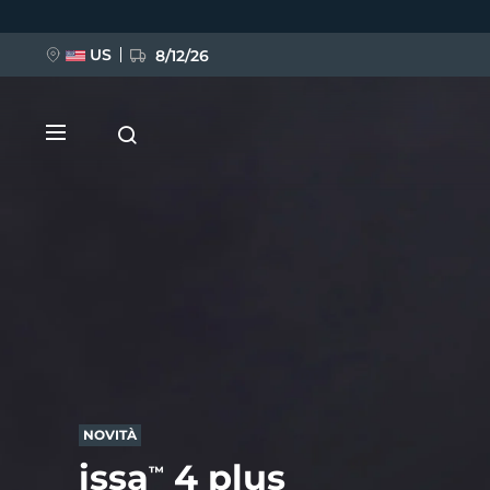
Salta
al
contenuto
principale
US
8/12/26
NUOVO
BREAKING NEWS
FAQ™ Pure Beauty-Tech Elixir
NOVITÀ
issa
4 plus
™