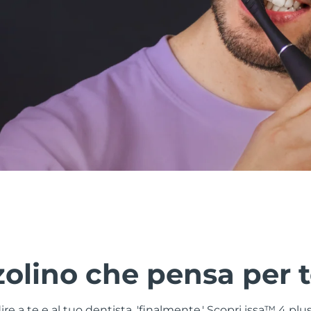
zolino che pensa per 
ire a te e al tuo dentista, 'finalmente.' Scopri issa™ 4 plus