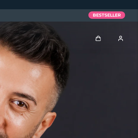
BESTSELLER
Accedi
Profilo utente
I miei dispositivi
I miei ordini
I miei indirizzi
I miei abbonamenti