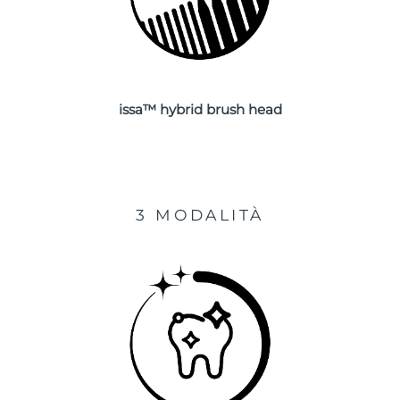
Turchia
Consegna stimata
8/11/26
Emirati Arabi Uniti
Consegna stimata
8/11/26
Regno Unito
Consegna stimata
8/10/26
issa™ hybrid brush head
Stati Uniti
Consegna stimata
8/11/26
Uzbekistan
Consegna stimata
8/15/26
3 MODALITÀ
Vietnam
Consegna stimata
8/16/26