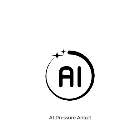
Filippine
Consegna stimata
8/13/26
Polonia
Consegna stimata
8/11/26
Portogallo
Consegna stimata
8/10/26
Portorico
Consegna stimata
8/12/26
Qatar
Consegna stimata
8/11/26
Riunione
Consegna stimata
8/15/26
Romania
Consegna stimata
8/10/26
Russia
Consegna stimata
8/18/26
AI Pressure Adapt
Arabia Saudita
Consegna stimata
8/11/26
Singapore
Consegna stimata
8/12/26