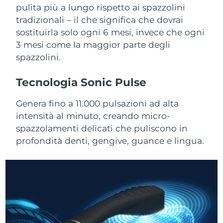
Advanced pore care essentials
For healthy hair
pulita più a lungo rispetto ai spazzolini
18% PAP
Israele
Consegna stimata
8/14/26
Cosmetici
Uomini
tradizionali – il che significa che dovrai
sostituirla solo ogni 6 mesi, invece che ogni
Italia
Consegna stimata
8/10/26
3 mesi come la maggior parte degli
spazzolini.
Giappone
Consegna stimata
8/13/26
Vedi tutto
Tecnologia Sonic Pulse
Jersey
Consegna stimata
8/15/26
Genera fino a 11.000 pulsazioni ad alta
Kazakistan
Consegna stimata
8/12/26
intensità al minuto, creando micro-
APP FOREO
spazzolamenti delicati che puliscono in
Kuwait
Consegna stimata
8/10/26
CHI SIAMO
profondità denti, gengive, guance e lingua.
Lettonia
Consegna stimata
8/10/26
Libano
Consegna stimata
8/11/26
Lituania
Consegna stimata
8/10/26
Lussemburgo
Consegna stimata
8/10/26