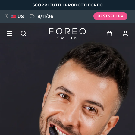
Salta
SCOPRI TUTTI I PRODOTTI FOREO
al
contenuto
principale
US
8/11/26
BESTSELLER
NUOVO
Accedi
Lingua
BREAKING NEWS
Profilo utente
English
Deutsch
Español
I miei dispositivi
FAQ™ Pure Beauty-Tech Elixir
Français
Italiano
Português
I miei ordini
Polski
Svenska
Русский
Türkçe
简体中文
繁體中文
I miei indirizzi
issa™ Teeth Whitening Set
I miei abbonamenti