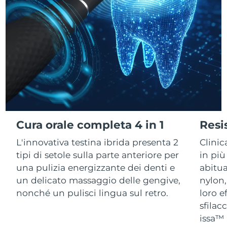
RAS di Macao
Consegna stimata
8/12/26
Malaysia
Consegna stimata
8/13/26
Malta
Consegna stimata
8/10/26
Messico
Consegna stimata
8/14/26
Monaco
Consegna stimata
8/11/26
Cura orale completa 4 in 1
Resi
L'innovativa testina ibrida presenta 2
Clini
Paesi Bassi
Consegna stimata
8/10/26
tipi di setole sulla parte anteriore per
in più
Nuova Zelanda
Consegna stimata
8/10/26
una pulizia energizzante dei denti e
abitua
un delicato massaggio delle gengive,
nylon,
Norvegia
Consegna stimata
8/10/26
nonché un pulisci lingua sul retro.
loro e
sfilac
Oman
Consegna stimata
8/13/26
issa™ 