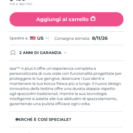
IVA e dazi incl.
Aggiungi al carrello
8/11/26
US
Spedire a:
Consegna stimata:
2 ANNI DI GARANZIA
Gli ordini registrati oggi avranno una copertura
completa della garanzia FOREO. Questo significa
che, in caso di difetti nei primi 2 anni dalla data di
issa™ 4 plus ti offre un'esperienza completa e
acquisto, FOREO sostituirà il tuo prodotto
personalizzata di cura orale con funzionalità progettate per
gratuitamente.
proteggere le tue gengive, sbiancare i tuoi denti e
mantenere la tua bocca fresca più a lungo. Il nuovo design
innovativo della testina offre una durata doppia rispetto
agli spazzolini tradizionali, mentre la sua tecnologia
intelligente si adatta alle tue abitudini di spazzolamento,
garantendo una pulizia efficace ogni volta.
PERCHÉ È COSÌ SPECIALE?
La batteria dura fino a 1 anno con una sola carica USB.