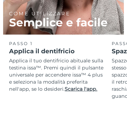
COME UTILIZZARE
Semplice e facile
PASSO 1
PASS
Applica il dentifricio
Spaz
Applica il tuo dentifricio abituale sulla
Spazzo
testina issa™. Premi quindi il pulsante
stesso
universale per accendere issa™ 4 plus
spazz
e seleziona la modalità preferita
il ret
nell'app, se lo desideri.
Scarica l'app.
raschi
guanc