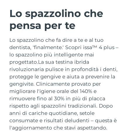
ROUTINE BEAUTY SVEDESI
Austria
Consegna stimata
8/10/26
Lo spazzolino che
pensa per te
Bahrein
Consegna stimata
8/11/26
Detersione viso
Lifting viso
Belgio
Consegna stimata
8/10/26
Lo spazzolino che fa dire a te e al tuo
LUNA™ 4 pacchetto
BEAR™ 2 pacchetto
dentista, 'finalmente.' Scopri issa™ 4 plus –
Bermuda
Consegna stimata
8/16/26
Anti-aging massage
Microcurrent toning
lo spazzolino più intelligente mai
progettato.
La sua testina ibrida
Bosnia ed
Consegna stimata
8/13/26
rivoluzionaria pulisce in profondità i denti,
Idratazione
Igiene orale
Erzegovina
LUNA™ 4 Plus
BEAR™ 2 go
protegge le gengive e aiuta a prevenire la
UFO™ 3 pacchetto
issa™ 4
Massage, LED heating
Microcurrent toning on-the-go
gengivite. Clinicamente provato per
Brunei
Consegna stimata
8/15/26
TRATTAMENTI ANTI-AGE FAQ™
Deep facial hydration
Hybrid silicone sonic toothbrush
migliorare l'igiene orale del 140% e
Bulgaria
rimuovere fino al 30% in più di placca
Consegna stimata
8/10/26
NEW
LUNA™ 4 Men
BEAR™ 2 eyes & lips
rispetto agli spazzolini tradizionali. Dopo
UFO™ 3 LED
issa™ 4 plus
Canada
For men, anti-aging massage
Microcurrent line smoothing device
Consegna stimata
8/14/26
anni di cariche quotidiane, setole
Near-infrared and red light therapy
Smart hybrid silicone sonic toothbrush
consumate e risultati deludenti – questa è
device
Anti-age
Trattamenti LED
Cile
Consegna stimata
8/14/26
l'aggiornamento che stavi aspettando.