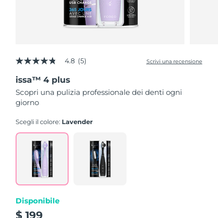
4.8
(5)
Scrivi una recensione
4.8
stelle
issa™ 4 plus
su
5
Scopri una pulizia professionale dei denti ogni
,
giorno
valore
di
valutazione
Scegli il colore:
Lavender
medio.
Read
5
Reviews.
Stesso
link
alla
pagina.
Disponibile
$ 199