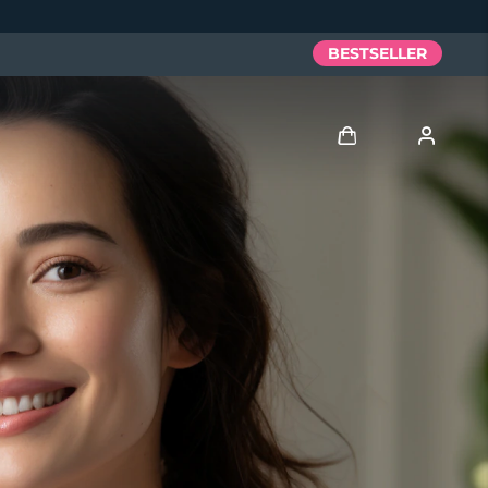
BESTSELLER
Accedi
Profilo utente
I miei dispositivi
I miei ordini
I miei indirizzi
I miei abbonamenti