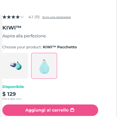
4.1
(11)
Scrivi una recensione
4.1
stelle
KIWI™
su
5
,
Aspira alla perfezione.
valore
di
Choose your product:
KIWI™ Pacchetto
valutazione
medio.
Read
11
Reviews.
Stesso
link
alla
pagina.
Disponibile
$ 129
IVA e dazi incl.
Aggiungi al carrello