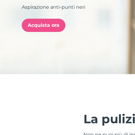
Aspirazione anti-punti neri
issa™ Teeth Whitening Set
Acquista ora
FAQ™ Dual LED Panel
POPOLARE
Offerte speciali
Bestseller
La pulizi
Non ne puoi più di inu