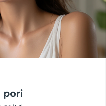
i pori
 i punti neri