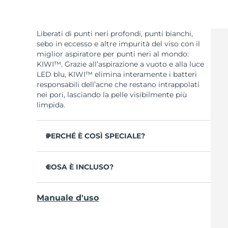
Liberati di punti neri profondi, punti bianchi,
sebo in eccesso e altre impurità del viso con il
miglior aspiratore per punti neri al mondo:
KIWI™. Grazie all’aspirazione a vuoto e alla luce
LED blu, KIWI™ elimina interamente i batteri
responsabili dell’acne che restano intrappolati
nei pori, lasciando la pelle visibilmente più
limpida.
PERCHÉ È COSÌ SPECIALE?
L’aspirazione a vuoto estrae le impurità per
liberare i pori ostruiti.
COSA È INCLUSO?
La luce LED blu da 415 nm previene nuove
KIWI™
eruzioni cutanee e autosterilizza il dispositivo.
Manuale d'uso
Cavo di ricarica USB
Restringe e riduce la visibilità dei pori per una
pelle liscia e impeccabile.
Guida rapida