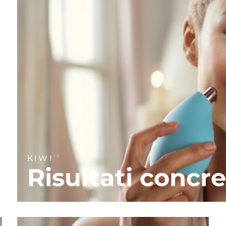
KIWI
TM
Risultati concre