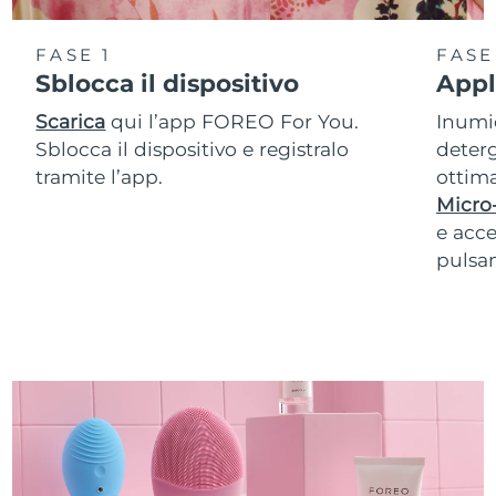
FASE 1
FASE
Sblocca il dispositivo
Appl
Scarica
qui l’app FOREO For You.
Inumid
Sblocca il dispositivo e registralo
deterg
tramite l’app.
ottima
Micro
e acce
pulsan