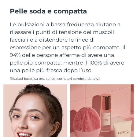
Filippine
Consegna stimata
13/8/26
Pelle soda e compatta
Polonia
Consegna stimata
11/8/26
Le pulsazioni a bassa frequenza aiutano a
rilassare i punti di tensione dei muscoli
Portogallo
Consegna stimata
10/8/26
facciali e a distendere le linee di
espressione per un aspetto più compatto. Il
Portorico
Consegna stimata
12/8/26
94% delle persone afferma di avere una
pelle più compatta, mentre il 100% di avere
Qatar
Consegna stimata
11/8/26
una pelle più fresca dopo l’uso.
Riunione
Consegna stimata
15/8/26
Risultati basati su test sui consumatori condotti da terzi
Romania
Consegna stimata
10/8/26
Russia
Consegna stimata
18/8/26
Arabia Saudita
Consegna stimata
11/8/26
Singapore
Consegna stimata
12/8/26