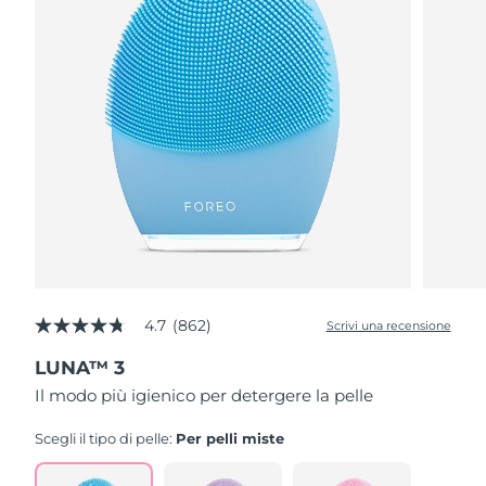
4.7
(862)
Scrivi una recensione
4.7
stelle
LUNA™ 3
su
5
Il modo più igienico per detergere la pelle
,
valore
di
Scegli il tipo di pelle:
Per pelli miste
valutazione
medio.