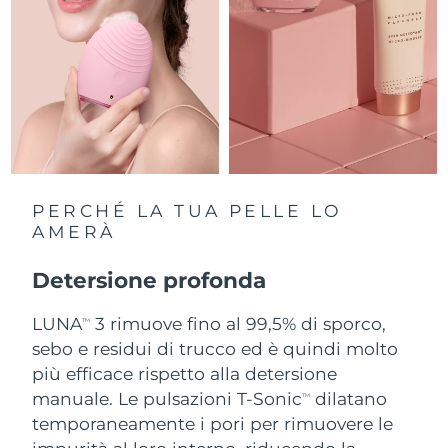
Slovacchia
Consegna stimata
10/8/26
Slovenia
Consegna stimata
10/8/26
Sudafrica
Consegna stimata
18/8/26
Corea del Sud
Consegna stimata
12/8/26
PERCHÉ LA TUA PELLE LO
Spagna
AMERÀ
Consegna stimata
10/8/26
Svezia
Detersione profonda
Consegna stimata
10/8/26
LUNA
3 rimuove fino al 99,5% di sporco,
Svizzera
Consegna stimata
10/8/26
TM
sebo e residui di trucco ed è quindi molto
Taiwan
più efficace rispetto alla detersione
Consegna stimata
15/8/26
manuale. Le pulsazioni T-Sonic
dilatano
TM
Thailandia
Consegna stimata
14/8/26
temporaneamente i pori per rimuovere le