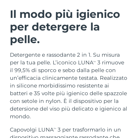
ROUTINE BEAUTY SVEDESI
Austria
Consegna stimata
10/8/26
Il modo più igienico
per detergere la
Bahrein
Consegna stimata
11/8/26
pelle.
Detersione viso
Lifting viso
Belgio
Consegna stimata
10/8/26
LUNA™ 4 pacchetto
BEAR™ 2 pacchetto
Bermuda
Consegna stimata
16/8/26
Detergente e rassodante 2 in 1. Su misura
Anti-aging massage
Microcurrent toning
per la tua pelle. L’iconico LUNA
3 rimuove
TM
Bosnia ed
il 99,5% di sporco e sebo dalla pelle con
Consegna stimata
13/8/26
Idratazione
Igiene orale
Erzegovina
un’efficacia clinicamente testata. Realizzato
LUNA™ 4 Plus
BEAR™ 2 go
UFO™ 3 pacchetto
issa™ 4
in silicone morbidissimo resistente ai
Massage, LED heating
Microcurrent toning on-the-go
Brunei
Consegna stimata
15/8/26
TRATTAMENTI ANTI-AGE FAQ™
batteri e 35 volte più igienico delle spazzole
Deep facial hydration
Hybrid silicone sonic toothbrush
con setole in nylon. È il dispositivo per la
Bulgaria
Consegna stimata
10/8/26
NEW
detersione del viso più delicato e igienico al
LUNA™ 4 Men
BEAR™ 2 eyes & lips
UFO™ 3 LED
issa™ 4 plus
mondo.
Canada
For men, anti-aging massage
Microcurrent line smoothing device
Consegna stimata
14/8/26
Near-infrared and red light therapy
Smart hybrid silicone sonic toothbrush
device
Anti-age
Trattamenti LED
Capovolgi LUNA
3 per trasformarlo in un
TM
Cile
Consegna stimata
14/8/26
dispositivo massaggiante rassodante che