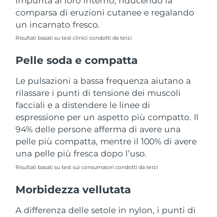
impurità al loro interno, riducendo la
Turchia
Consegna stimata
11/8/26
comparsa di eruzioni cutanee e regalando
un incarnato fresco.
Emirati Arabi Uniti
Consegna stimata
11/8/26
Risultati basati su test clinici condotti da terzi
Regno Unito
Consegna stimata
10/8/26
Pelle soda e compatta
Stati Uniti
Consegna stimata
11/8/26
Le pulsazioni a bassa frequenza aiutano a
rilassare i punti di tensione dei muscoli
Uzbekistan
Consegna stimata
15/8/26
facciali e a distendere le linee di
espressione per un aspetto più compatto. Il
Vietnam
Consegna stimata
16/8/26
94% delle persone afferma di avere una
pelle più compatta, mentre il 100% di avere
una pelle più fresca dopo l’uso.
Risultati basati su test sui consumatori condotti da terzi
Morbidezza vellutata
A differenza delle setole in nylon, i punti di