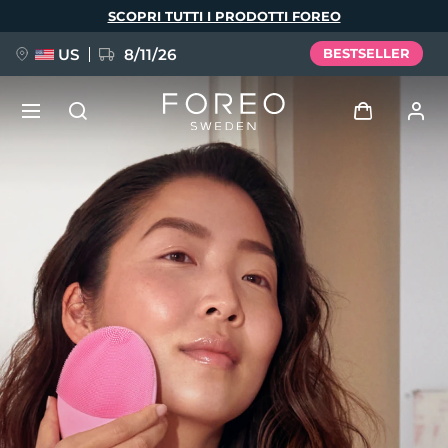
Salta
SCOPRI TUTTI I PRODOTTI FOREO
al
contenuto
principale
US
8/11/26
BESTSELLER
NUOVO
Accedi
Lingua
BREAKING NEWS
Profilo utente
English
Deutsch
Español
I miei dispositivi
FAQ™ Pure Beauty-Tech Elixir
Français
Italiano
Português
I miei ordini
Polski
Svenska
Русский
Türkçe
简体中文
繁體中文
I miei indirizzi
issa™ Teeth Whitening Set
I miei abbonamenti