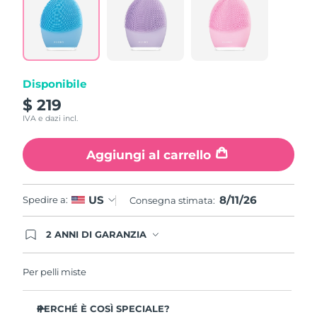
Read
862
Reviews.
Stesso
link
alla
pagina.
Disponibile
$ 219
IVA e dazi incl.
Aggiungi al carrello
8/11/26
US
Spedire a:
Consegna stimata:
2 ANNI DI GARANZIA
Gli ordini registrati oggi avranno una copertura
completa della garanzia FOREO. Questo significa
che, in caso di difetti nei primi 2 anni dalla data di
Per pelli miste
acquisto, FOREO sostituirà il tuo prodotto
gratuitamente.
PERCHÉ È COSÌ SPECIALE?