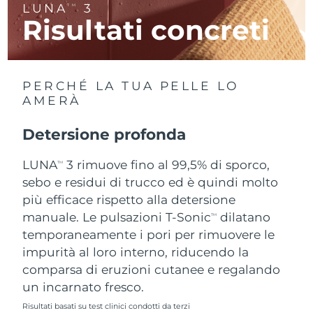
LUNA
3
TM
Risultati concreti
RAS di Macao
Consegna stimata
12/8/26
Malaysia
Consegna stimata
13/8/26
PERCHÉ LA TUA PELLE LO
Malta
Consegna stimata
10/8/26
AMERÀ
Messico
Consegna stimata
14/8/26
Detersione profonda
Monaco
LUNA
3 rimuove fino al 99,5% di sporco,
Consegna stimata
11/8/26
TM
sebo e residui di trucco ed è quindi molto
Paesi Bassi
Consegna stimata
10/8/26
più efficace rispetto alla detersione
manuale. Le pulsazioni T-Sonic
dilatano
TM
Nuova Zelanda
Consegna stimata
10/8/26
temporaneamente i pori per rimuovere le
impurità al loro interno, riducendo la
Norvegia
Consegna stimata
10/8/26
comparsa di eruzioni cutanee e regalando
un incarnato fresco.
Oman
Consegna stimata
13/8/26
Risultati basati su test clinici condotti da terzi