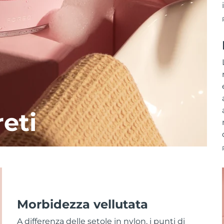
reti
Morbidezza vellutata
A differenza delle setole in nylon, i punti di