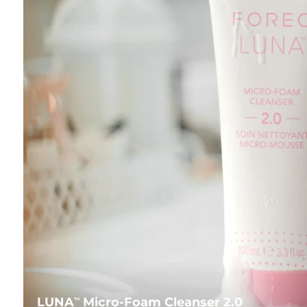
LUNA
Micro-Foam Cleanser 2.0
TM