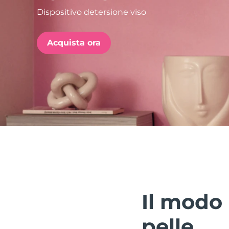
Dispositivo detersione viso
issa™ Teeth Whitening Set
Acquista ora
FAQ™ Dual LED Panel
POPOLARE
Offerte speciali
Bestseller
Il modo 
pelle.