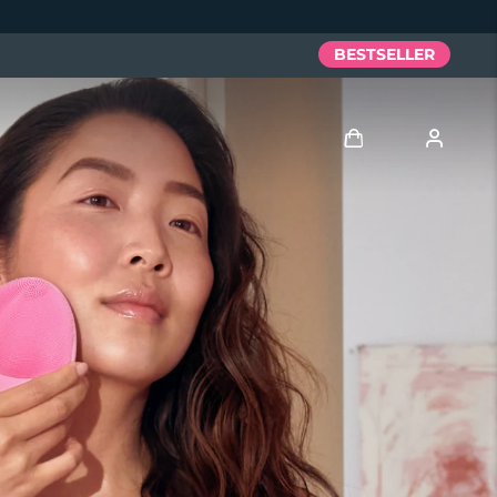
BESTSELLER
Accedi
Profilo utente
I miei dispositivi
I miei ordini
I miei indirizzi
I miei abbonamenti