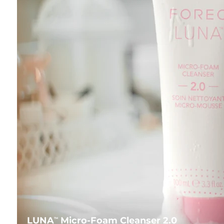
LUNA
Micro-Foam Cleanser 2.0
TM