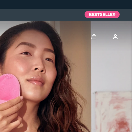
BESTSELLER
Accedi
Profilo utente
I miei dispositivi
I miei ordini
I miei indirizzi
I miei abbonamenti