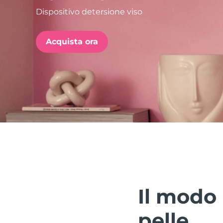
Dispositivo detersione viso
issa™ Teeth Whitening Set
Acquista ora
FAQ™ Dual LED Panel
POPOLARE
Offerte speciali
Bestseller
Il modo 
pelle.