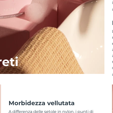
reti
Morbidezza vellutata
A differenza delle setole in nylon, i punti di