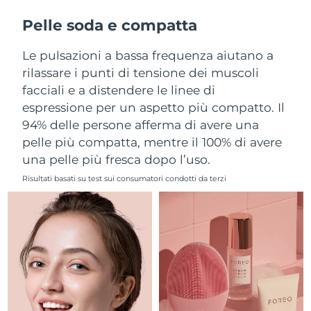
Filippine
Consegna stimata
15/8/26
Pelle soda e compatta
Polonia
Consegna stimata
13/8/26
Le pulsazioni a bassa frequenza aiutano a
rilassare i punti di tensione dei muscoli
Portogallo
Consegna stimata
12/8/26
facciali e a distendere le linee di
espressione per un aspetto più compatto. Il
Portorico
Consegna stimata
14/8/26
94% delle persone afferma di avere una
pelle più compatta, mentre il 100% di avere
Qatar
Consegna stimata
13/8/26
una pelle più fresca dopo l’uso.
Riunione
Consegna stimata
17/8/26
Risultati basati su test sui consumatori condotti da terzi
Romania
Consegna stimata
12/8/26
Russia
Consegna stimata
20/8/26
Arabia Saudita
Consegna stimata
13/8/26
Singapore
Consegna stimata
14/8/26