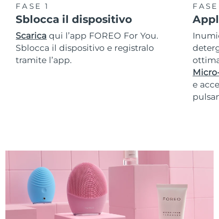
FASE 1
FASE
Sblocca il dispositivo
Appl
Scarica
qui l’app FOREO For You.
Inumid
Sblocca il dispositivo e registralo
deterg
tramite l’app.
ottima
Micro
e acce
pulsan