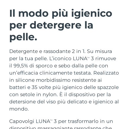
ROUTINE BEAUTY SVEDESI
Austria
Consegna stimata
12/8/26
Il modo più igienico
per detergere la
Bahrein
Consegna stimata
13/8/26
pelle.
Detersione viso
Lifting viso
Belgio
Consegna stimata
12/8/26
LUNA™ 4 pacchetto
BEAR™ 2 pacchetto
Bermuda
Consegna stimata
18/8/26
Detergente e rassodante 2 in 1. Su misura
Anti-aging massage
Microcurrent toning
per la tua pelle. L’iconico LUNA
3 rimuove
TM
Bosnia ed
il 99,5% di sporco e sebo dalla pelle con
Consegna stimata
15/8/26
Idratazione
Igiene orale
Erzegovina
un’efficacia clinicamente testata. Realizzato
LUNA™ 4 Plus
BEAR™ 2 go
UFO™ 3 pacchetto
issa™ 4
in silicone morbidissimo resistente ai
Massage, LED heating
Microcurrent toning on-the-go
Brunei
Consegna stimata
17/8/26
TRATTAMENTI ANTI-AGE FAQ™
batteri e 35 volte più igienico delle spazzole
Deep facial hydration
Hybrid silicone sonic toothbrush
con setole in nylon. È il dispositivo per la
Bulgaria
Consegna stimata
12/8/26
NEW
detersione del viso più delicato e igienico al
LUNA™ 4 Men
BEAR™ 2 eyes & lips
UFO™ 3 LED
issa™ 4 plus
mondo.
Canada
For men, anti-aging massage
Microcurrent line smoothing device
Consegna stimata
16/8/26
Near-infrared and red light therapy
Smart hybrid silicone sonic toothbrush
device
Anti-age
Trattamenti LED
Capovolgi LUNA
3 per trasformarlo in un
TM
Cile
Consegna stimata
16/8/26
dispositivo massaggiante rassodante che