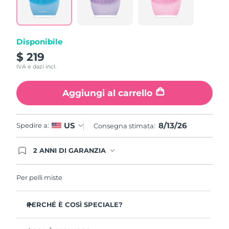
Disponibile
$ 219
IVA e dazi incl.
Aggiungi al carrello
8/13/26
US
Spedire a:
Consegna stimata:
2 ANNI DI GARANZIA
Gli ordini registrati oggi avranno una copertura
completa della garanzia FOREO. Questo significa
che, in caso di difetti nei primi 2 anni dalla data di
Per pelli miste
acquisto, FOREO sostituirà il tuo prodotto
gratuitamente.
PERCHÉ È COSÌ SPECIALE?
Rimuove il 99,5% di sporco, sebo e residui di trucco con