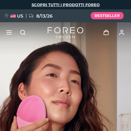
Salta
SCOPRI TUTTI I PRODOTTI FOREO
al
contenuto
principale
US
8/13/26
BESTSELLER
NUOVO
Accedi
Lingua
BREAKING NEWS
Profilo utente
English
Deutsch
Español
I miei dispositivi
FAQ™ Pure Beauty-Tech Elixir
Français
Italiano
Português
I miei ordini
Polski
Svenska
Русский
Türkçe
简体中文
繁體中文
I miei indirizzi
issa™ Teeth Whitening Set
I miei abbonamenti