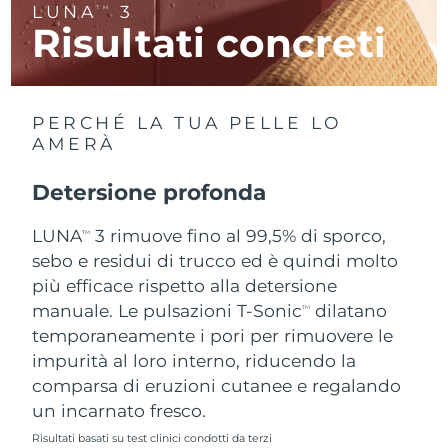
LUNA
3
TM
Risultati concreti
RAS di Macao
Consegna stimata
14/8/26
Malaysia
Consegna stimata
15/8/26
PERCHÉ LA TUA PELLE LO
Malta
Consegna stimata
12/8/26
AMERÀ
Messico
Consegna stimata
16/8/26
Detersione profonda
Monaco
LUNA
3 rimuove fino al 99,5% di sporco,
Consegna stimata
13/8/26
TM
sebo e residui di trucco ed è quindi molto
Paesi Bassi
Consegna stimata
12/8/26
più efficace rispetto alla detersione
manuale. Le pulsazioni T-Sonic
dilatano
TM
Nuova Zelanda
Consegna stimata
12/8/26
temporaneamente i pori per rimuovere le
impurità al loro interno, riducendo la
Norvegia
Consegna stimata
12/8/26
comparsa di eruzioni cutanee e regalando
un incarnato fresco.
Oman
Consegna stimata
15/8/26
Risultati basati su test clinici condotti da terzi