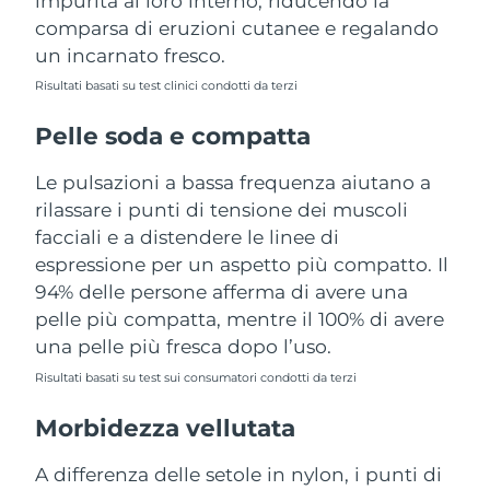
impurità al loro interno, riducendo la
Turchia
Consegna stimata
13/8/26
comparsa di eruzioni cutanee e regalando
un incarnato fresco.
Emirati Arabi Uniti
Consegna stimata
13/8/26
Risultati basati su test clinici condotti da terzi
Regno Unito
Consegna stimata
12/8/26
Pelle soda e compatta
Stati Uniti
Consegna stimata
13/8/26
Le pulsazioni a bassa frequenza aiutano a
rilassare i punti di tensione dei muscoli
Uzbekistan
Consegna stimata
17/8/26
facciali e a distendere le linee di
espressione per un aspetto più compatto. Il
Vietnam
Consegna stimata
18/8/26
94% delle persone afferma di avere una
pelle più compatta, mentre il 100% di avere
una pelle più fresca dopo l’uso.
Risultati basati su test sui consumatori condotti da terzi
Morbidezza vellutata
A differenza delle setole in nylon, i punti di