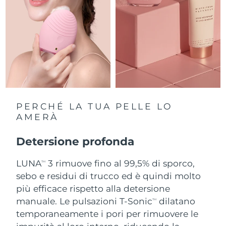
Slovacchia
Consegna stimata
12/8/26
Slovenia
Consegna stimata
12/8/26
Sudafrica
Consegna stimata
20/8/26
Corea del Sud
Consegna stimata
14/8/26
PERCHÉ LA TUA PELLE LO
Spagna
AMERÀ
Consegna stimata
12/8/26
Svezia
Detersione profonda
Consegna stimata
12/8/26
LUNA
3 rimuove fino al 99,5% di sporco,
Svizzera
Consegna stimata
12/8/26
TM
sebo e residui di trucco ed è quindi molto
Taiwan
più efficace rispetto alla detersione
Consegna stimata
17/8/26
manuale. Le pulsazioni T-Sonic
dilatano
TM
Thailandia
Consegna stimata
16/8/26
temporaneamente i pori per rimuovere le