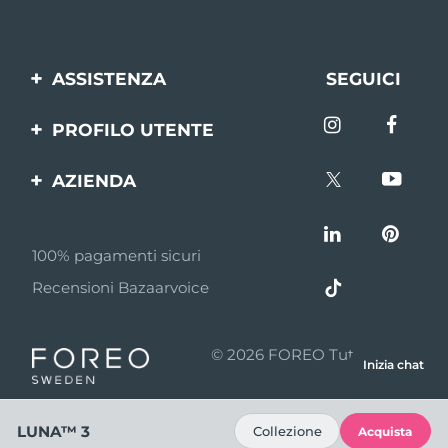
ASSISTENZA
SEGUICI
Contattaci
PROFILO UTENTE
Ordini e spedizioni
Registrazione del
AZIENDA
prodotto
Garanzia e resi
FOREO
Aiuto
FAQ
100% pagamenti sicuri
Affiliazione
Informazioni sulla
Recensioni Bazaarvoice
batteria
Notizie di affiliazione
MYSA
© 2026 FOREO Tutti i diritti
Inizia chat
Rivenditori
riservati
Termini di Utilizzo
LUNA™ 3
Collezione
Acquista