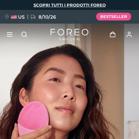
Salta
SCOPRI TUTTI I PRODOTTI FOREO
al
contenuto
principale
US
8/10/26
BESTSELLER
NUOVO
Accedi
Lingua
BREAKING NEWS
Profilo utente
English
Deutsch
Español
I miei dispositivi
FAQ™ Pure Beauty-Tech Elixir
Français
Italiano
Português
I miei ordini
Polski
Svenska
Русский
Türkçe
简体中文
繁體中文
I miei indirizzi
issa™ Teeth Whitening Set
I miei abbonamenti