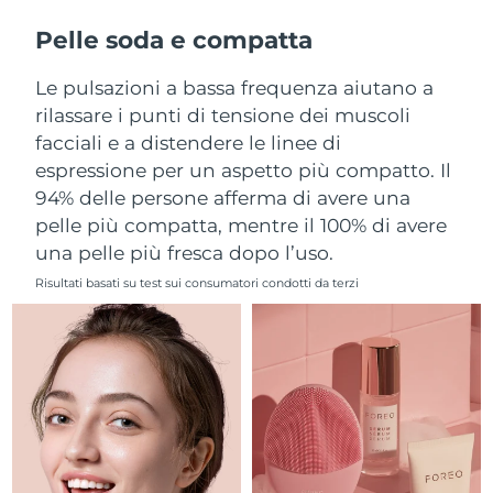
Filippine
Consegna stimata
11/08/2026
Pelle soda e compatta
Polonia
Consegna stimata
09/08/2026
Le pulsazioni a bassa frequenza aiutano a
rilassare i punti di tensione dei muscoli
Portogallo
Consegna stimata
08/08/2026
facciali e a distendere le linee di
espressione per un aspetto più compatto. Il
Portorico
Consegna stimata
10/08/2026
94% delle persone afferma di avere una
pelle più compatta, mentre il 100% di avere
Qatar
Consegna stimata
09/08/2026
una pelle più fresca dopo l’uso.
Riunione
Consegna stimata
13/08/2026
Risultati basati su test sui consumatori condotti da terzi
Romania
Consegna stimata
08/08/2026
Russia
Consegna stimata
16/08/2026
Arabia Saudita
Consegna stimata
09/08/2026
Singapore
Consegna stimata
10/08/2026