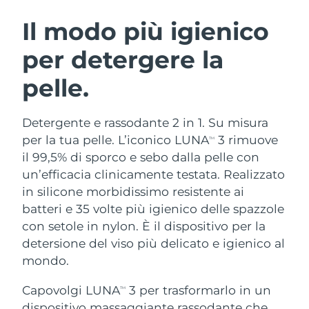
ROUTINE BEAUTY SVEDESI
Austria
Consegna stimata
08/08/2026
Il modo più igienico
per detergere la
Bahrein
Consegna stimata
09/08/2026
pelle.
Detersione viso
Lifting viso
Belgio
Consegna stimata
08/08/2026
LUNA™ 4 pacchetto
BEAR™ 2 pacchetto
Bermuda
Consegna stimata
14/08/2026
Detergente e rassodante 2 in 1. Su misura
Anti-aging massage
Microcurrent toning
per la tua pelle. L’iconico LUNA
3 rimuove
TM
Bosnia ed
il 99,5% di sporco e sebo dalla pelle con
Consegna stimata
11/08/2026
Idratazione
Igiene orale
Erzegovina
un’efficacia clinicamente testata. Realizzato
LUNA™ 4 Plus
BEAR™ 2 go
UFO™ 3 pacchetto
issa™ 4
in silicone morbidissimo resistente ai
Massage, LED heating
Microcurrent toning on-the-go
Brunei
Consegna stimata
13/08/2026
TRATTAMENTI ANTI-AGE FAQ™
batteri e 35 volte più igienico delle spazzole
Deep facial hydration
Hybrid silicone sonic toothbrush
con setole in nylon. È il dispositivo per la
Bulgaria
Consegna stimata
08/08/2026
NEW
detersione del viso più delicato e igienico al
LUNA™ 4 Men
BEAR™ 2 eyes & lips
UFO™ 3 LED
issa™ 4 plus
mondo.
Canada
For men, anti-aging massage
Microcurrent line smoothing device
Consegna stimata
12/08/2026
Near-infrared and red light therapy
Smart hybrid silicone sonic toothbrush
device
Anti-age
Trattamenti LED
Capovolgi LUNA
3 per trasformarlo in un
TM
Cile
Consegna stimata
12/08/2026
dispositivo massaggiante rassodante che