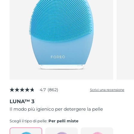
4.7
(862)
Scrivi una recensione
4.7
stelle
LUNA™ 3
su
5
Il modo più igienico per detergere la pelle
,
valore
di
Scegli il tipo di pelle:
Per pelli miste
valutazione
medio.