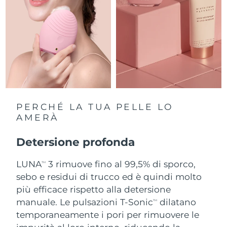
Slovacchia
Consegna stimata
08/08/2026
Slovenia
Consegna stimata
08/08/2026
Sudafrica
Consegna stimata
16/08/2026
Corea del Sud
Consegna stimata
10/08/2026
PERCHÉ LA TUA PELLE LO
Spagna
AMERÀ
Consegna stimata
08/08/2026
Svezia
Detersione profonda
Consegna stimata
08/08/2026
LUNA
3 rimuove fino al 99,5% di sporco,
Svizzera
Consegna stimata
08/08/2026
TM
sebo e residui di trucco ed è quindi molto
Taiwan
più efficace rispetto alla detersione
Consegna stimata
13/08/2026
manuale. Le pulsazioni T-Sonic
dilatano
TM
Thailandia
Consegna stimata
12/08/2026
temporaneamente i pori per rimuovere le