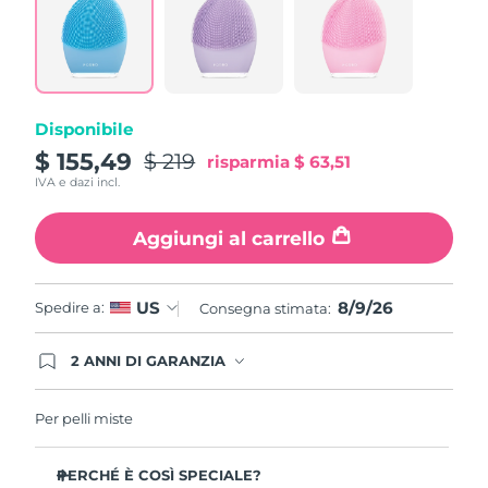
Read
862
Reviews.
Stesso
link
alla
pagina.
Disponibile
$ 155,49
$ 219
risparmia
$ 63,51
IVA e dazi incl.
Aggiungi al carrello
8/9/26
US
Spedire a:
Consegna stimata:
2 ANNI DI GARANZIA
Gli ordini registrati oggi avranno una copertura
completa della garanzia FOREO. Questo significa
che, in caso di difetti nei primi 2 anni dalla data di
Per pelli miste
acquisto, FOREO sostituirà il tuo prodotto
gratuitamente.
PERCHÉ È COSÌ SPECIALE?