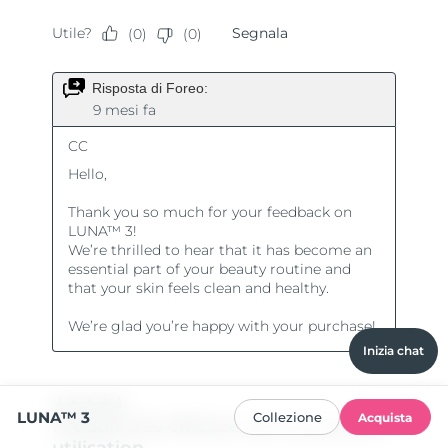
Inizia chat
LUNA™ 3
Collezione
Acquista