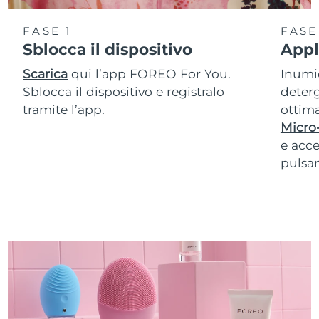
FASE 1
FASE
Sblocca il dispositivo
Appl
Scarica
qui l’app FOREO For You.
Inumid
Sblocca il dispositivo e registralo
deterg
tramite l’app.
ottima
Micro
e acce
pulsan