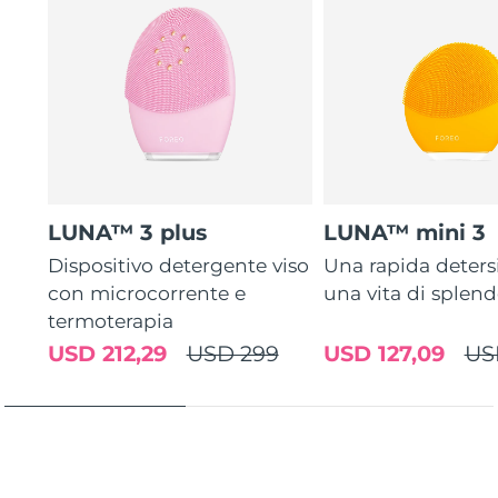
LUNA™ 3 plus
LUNA™ mini 3
Dispositivo detergente viso
Una rapida deters
con microcorrente e
una vita di splen
termoterapia
USD 212,29
USD 299
USD 127,09
US