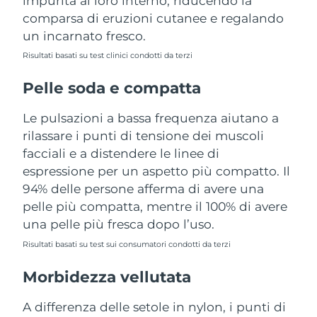
impurità al loro interno, riducendo la
Turchia
Consegna stimata
09/08/2026
comparsa di eruzioni cutanee e regalando
un incarnato fresco.
Emirati Arabi Uniti
Consegna stimata
09/08/2026
Risultati basati su test clinici condotti da terzi
Regno Unito
Consegna stimata
08/08/2026
Pelle soda e compatta
Stati Uniti
Consegna stimata
09/08/2026
Le pulsazioni a bassa frequenza aiutano a
rilassare i punti di tensione dei muscoli
Uzbekistan
Consegna stimata
13/08/2026
facciali e a distendere le linee di
espressione per un aspetto più compatto. Il
Vietnam
Consegna stimata
14/08/2026
94% delle persone afferma di avere una
pelle più compatta, mentre il 100% di avere
una pelle più fresca dopo l’uso.
Risultati basati su test sui consumatori condotti da terzi
Morbidezza vellutata
A differenza delle setole in nylon, i punti di