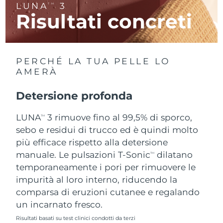
LUNA
3
TM
Risultati concreti
RAS di Macao
Consegna stimata
10/08/2026
Malaysia
Consegna stimata
11/08/2026
PERCHÉ LA TUA PELLE LO
Malta
Consegna stimata
08/08/2026
AMERÀ
Messico
Consegna stimata
12/08/2026
Detersione profonda
Monaco
LUNA
3 rimuove fino al 99,5% di sporco,
Consegna stimata
09/08/2026
TM
sebo e residui di trucco ed è quindi molto
Paesi Bassi
Consegna stimata
08/08/2026
più efficace rispetto alla detersione
manuale. Le pulsazioni T-Sonic
dilatano
TM
Nuova Zelanda
Consegna stimata
08/08/2026
temporaneamente i pori per rimuovere le
impurità al loro interno, riducendo la
Norvegia
Consegna stimata
08/08/2026
comparsa di eruzioni cutanee e regalando
un incarnato fresco.
Oman
Consegna stimata
11/08/2026
Risultati basati su test clinici condotti da terzi