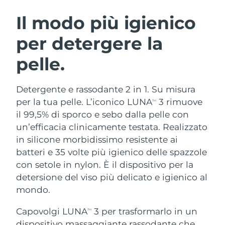
ROUTINE BEAUTY SVEDESI
Austria
Consegna stimata
09/08/2026
Il modo più igienico
per detergere la
Bahrein
Consegna stimata
10/08/2026
pelle.
Detersione viso
Lifting viso
Belgio
Consegna stimata
09/08/2026
LUNA™ 4 pacchetto
BEAR™ 2 pacchetto
Bermuda
Consegna stimata
15/08/2026
Detergente e rassodante 2 in 1. Su misura
Anti-aging massage
Microcurrent toning
per la tua pelle. L’iconico LUNA
3 rimuove
TM
Bosnia ed
il 99,5% di sporco e sebo dalla pelle con
Consegna stimata
12/08/2026
Idratazione
Igiene orale
Erzegovina
un’efficacia clinicamente testata. Realizzato
LUNA™ 4 Plus
BEAR™ 2 go
UFO™ 3 pacchetto
issa™ 4
in silicone morbidissimo resistente ai
Massage, LED heating
Microcurrent toning on-the-go
Brunei
Consegna stimata
14/08/2026
TRATTAMENTI ANTI-AGE FAQ™
batteri e 35 volte più igienico delle spazzole
Deep facial hydration
Hybrid silicone sonic toothbrush
con setole in nylon. È il dispositivo per la
Bulgaria
Consegna stimata
09/08/2026
NEW
detersione del viso più delicato e igienico al
LUNA™ 4 Men
BEAR™ 2 eyes & lips
UFO™ 3 LED
issa™ 4 plus
mondo.
Canada
For men, anti-aging massage
Microcurrent line smoothing device
Consegna stimata
13/08/2026
Near-infrared and red light therapy
Smart hybrid silicone sonic toothbrush
device
Anti-age
Trattamenti LED
Capovolgi LUNA
3 per trasformarlo in un
TM
Cile
Consegna stimata
13/08/2026
dispositivo massaggiante rassodante che