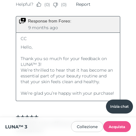
Inizia chat
LUNA™ 3
Collezione
Acquista