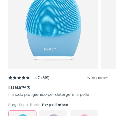
4.7
(815)
Write a review
4.7
out
LUNA™ 3
of
5
Il modo più igienico per detergere la pelle
stars,
average
rating
Scegli il tipo di pelle:
Per pelli miste
value.
Read