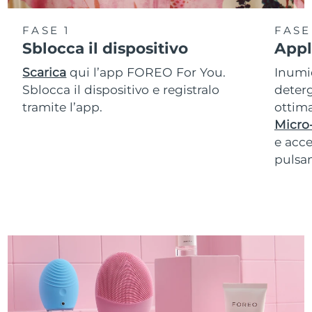
FASE 1
FASE
Sblocca il dispositivo
Appl
Scarica
qui l’app FOREO For You.
Inumid
Sblocca il dispositivo e registralo
deterg
tramite l’app.
ottima
Micro
e acce
pulsan