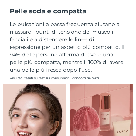
Filippine
Consegna stimata
12/08/2026
Pelle soda e compatta
Polonia
Consegna stimata
10/08/2026
Le pulsazioni a bassa frequenza aiutano a
rilassare i punti di tensione dei muscoli
Portogallo
Consegna stimata
09/08/2026
facciali e a distendere le linee di
espressione per un aspetto più compatto. Il
Portorico
Consegna stimata
11/08/2026
94% delle persone afferma di avere una
pelle più compatta, mentre il 100% di avere
Qatar
Consegna stimata
10/08/2026
una pelle più fresca dopo l’uso.
Riunione
Consegna stimata
14/08/2026
Risultati basati su test sui consumatori condotti da terzi
Romania
Consegna stimata
09/08/2026
Russia
Consegna stimata
17/08/2026
Arabia Saudita
Consegna stimata
10/08/2026
Singapore
Consegna stimata
11/08/2026