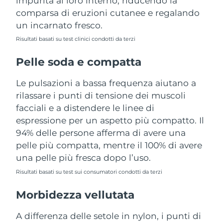
impurità al loro interno, riducendo la
Turchia
Consegna stimata
10/08/2026
comparsa di eruzioni cutanee e regalando
un incarnato fresco.
Emirati Arabi Uniti
Consegna stimata
10/08/2026
Risultati basati su test clinici condotti da terzi
Regno Unito
Consegna stimata
09/08/2026
Pelle soda e compatta
Stati Uniti
Consegna stimata
10/08/2026
Le pulsazioni a bassa frequenza aiutano a
rilassare i punti di tensione dei muscoli
Uzbekistan
Consegna stimata
14/08/2026
facciali e a distendere le linee di
espressione per un aspetto più compatto. Il
Vietnam
Consegna stimata
15/08/2026
94% delle persone afferma di avere una
pelle più compatta, mentre il 100% di avere
una pelle più fresca dopo l’uso.
Risultati basati su test sui consumatori condotti da terzi
Morbidezza vellutata
A differenza delle setole in nylon, i punti di