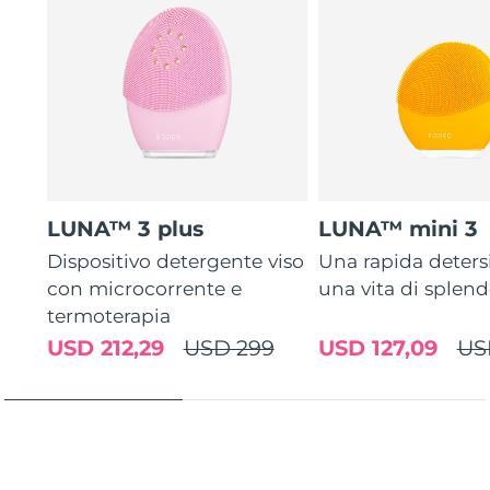
LUNA™ 3 plus
LUNA™ mini 3
Dispositivo detergente viso
Una rapida deters
con microcorrente e
una vita di splen
termoterapia
USD 212,29
USD 299
USD 127,09
US