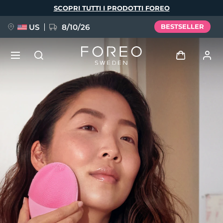
Salta
SCOPRI TUTTI I PRODOTTI FOREO
al
contenuto
principale
US
8/10/26
BESTSELLER
NUOVO
Accedi
Lingua
BREAKING NEWS
Profilo utente
English
Deutsch
Español
I miei dispositivi
FAQ™ Pure Beauty-Tech Elixir
Français
Italiano
Português
I miei ordini
Polski
Svenska
Русский
Türkçe
简体中文
繁體中文
I miei indirizzi
issa™ Teeth Whitening Set
I miei abbonamenti