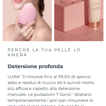
Slovacchia
Consegna stimata
09/08/2026
Slovenia
Consegna stimata
09/08/2026
Sudafrica
Consegna stimata
17/08/2026
Corea del Sud
Consegna stimata
11/08/2026
PERCHÉ LA TUA PELLE LO
Spagna
AMERÀ
Consegna stimata
09/08/2026
Svezia
Detersione profonda
Consegna stimata
09/08/2026
LUNA
3 rimuove fino al 99,5% di sporco,
Svizzera
Consegna stimata
09/08/2026
TM
sebo e residui di trucco ed è quindi molto
Taiwan
più efficace rispetto alla detersione
Consegna stimata
14/08/2026
manuale. Le pulsazioni T-Sonic
dilatano
TM
Thailandia
Consegna stimata
13/08/2026
temporaneamente i pori per rimuovere le