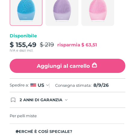
815
Reviews.
Same
page
link.
Disponibile
$ 155,49
$ 219
risparmia
$ 63,51
IVA e dazi incl.
Aggiungi al carrello
8/9/26
US
Spedire a:
Consegna stimata:
2 ANNI DI GARANZIA
Gli ordini registrati oggi avranno una copertura
completa della garanzia FOREO. Questo significa
che, in caso di difetti nei primi 2 anni dalla data di
Per pelli miste
acquisto, FOREO sostituirà il tuo prodotto
gratuitamente.
PERCHÉ È COSÌ SPECIALE?