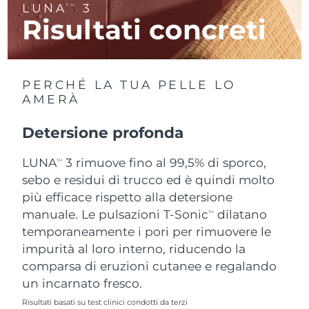
LUNA
3
TM
Risultati concreti
RAS di Macao
Consegna stimata
11/08/2026
Malaysia
Consegna stimata
12/08/2026
PERCHÉ LA TUA PELLE LO
Malta
Consegna stimata
09/08/2026
AMERÀ
Messico
Consegna stimata
13/08/2026
Detersione profonda
Monaco
LUNA
3 rimuove fino al 99,5% di sporco,
Consegna stimata
10/08/2026
TM
sebo e residui di trucco ed è quindi molto
Paesi Bassi
Consegna stimata
09/08/2026
più efficace rispetto alla detersione
manuale. Le pulsazioni T-Sonic
dilatano
TM
Nuova Zelanda
Consegna stimata
09/08/2026
temporaneamente i pori per rimuovere le
impurità al loro interno, riducendo la
Norvegia
Consegna stimata
09/08/2026
comparsa di eruzioni cutanee e regalando
un incarnato fresco.
Oman
Consegna stimata
12/08/2026
Risultati basati su test clinici condotti da terzi