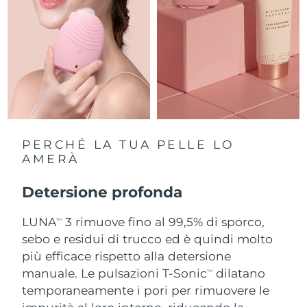
Slovacchia
Consegna stimata
10/8/26
Slovenia
Consegna stimata
10/8/26
Sudafrica
Consegna stimata
18/8/26
Corea del Sud
Consegna stimata
12/8/26
PERCHÉ LA TUA PELLE LO
Spagna
AMERÀ
Consegna stimata
10/8/26
Svezia
Detersione profonda
Consegna stimata
10/8/26
LUNA
3 rimuove fino al 99,5% di sporco,
Svizzera
Consegna stimata
10/8/26
TM
sebo e residui di trucco ed è quindi molto
Taiwan
più efficace rispetto alla detersione
Consegna stimata
15/8/26
manuale. Le pulsazioni T-Sonic
dilatano
TM
Thailandia
Consegna stimata
14/8/26
temporaneamente i pori per rimuovere le