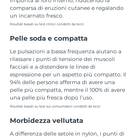
impurità al loro interno, riducendo la
Turchia
Consegna stimata
11/8/26
comparsa di eruzioni cutanee e regalando
un incarnato fresco.
Emirati Arabi Uniti
Consegna stimata
11/8/26
Risultati basati su test clinici condotti da terzi
Regno Unito
Consegna stimata
10/8/26
Pelle soda e compatta
Stati Uniti
Consegna stimata
11/8/26
Le pulsazioni a bassa frequenza aiutano a
rilassare i punti di tensione dei muscoli
Uzbekistan
Consegna stimata
15/8/26
facciali e a distendere le linee di
espressione per un aspetto più compatto. Il
Vietnam
Consegna stimata
16/8/26
94% delle persone afferma di avere una
pelle più compatta, mentre il 100% di avere
una pelle più fresca dopo l’uso.
Risultati basati su test sui consumatori condotti da terzi
Morbidezza vellutata
A differenza delle setole in nylon, i punti di