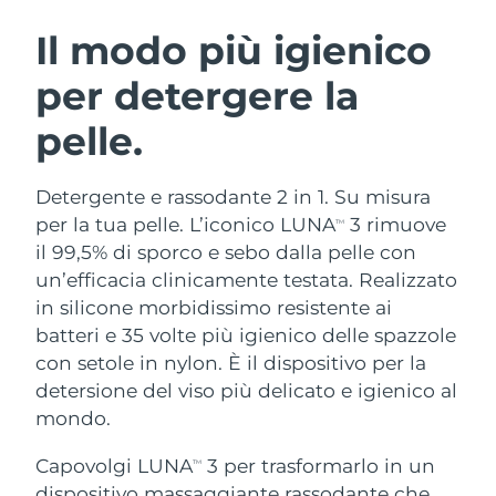
ROUTINE BEAUTY SVEDESI
Austria
Consegna stimata
10/8/26
Il modo più igienico
per detergere la
Bahrein
Consegna stimata
11/8/26
pelle.
Detersione viso
Lifting viso
Belgio
Consegna stimata
10/8/26
LUNA™ 4 pacchetto
BEAR™ 2 pacchetto
Bermuda
Consegna stimata
16/8/26
Detergente e rassodante 2 in 1. Su misura
Anti-aging massage
Microcurrent toning
per la tua pelle. L’iconico LUNA
3 rimuove
TM
Bosnia ed
il 99,5% di sporco e sebo dalla pelle con
Consegna stimata
13/8/26
Idratazione
Igiene orale
Erzegovina
un’efficacia clinicamente testata. Realizzato
LUNA™ 4 Plus
BEAR™ 2 go
UFO™ 3 pacchetto
issa™ 4
in silicone morbidissimo resistente ai
Massage, LED heating
Microcurrent toning on-the-go
Brunei
Consegna stimata
15/8/26
TRATTAMENTI ANTI-AGE FAQ™
batteri e 35 volte più igienico delle spazzole
Deep facial hydration
Hybrid silicone sonic toothbrush
con setole in nylon. È il dispositivo per la
Bulgaria
Consegna stimata
10/8/26
NEW
detersione del viso più delicato e igienico al
LUNA™ 4 Men
BEAR™ 2 eyes & lips
UFO™ 3 LED
issa™ 4 plus
mondo.
Canada
For men, anti-aging massage
Microcurrent line smoothing device
Consegna stimata
14/8/26
Near-infrared and red light therapy
Smart hybrid silicone sonic toothbrush
device
Anti-age
Trattamenti LED
Capovolgi LUNA
3 per trasformarlo in un
TM
Cile
Consegna stimata
14/8/26
dispositivo massaggiante rassodante che