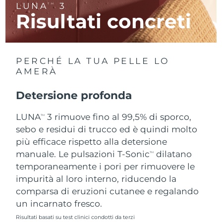
LUNA
3
TM
Risultati concreti
RAS di Macao
Consegna stimata
12/8/26
Malaysia
Consegna stimata
13/8/26
PERCHÉ LA TUA PELLE LO
Malta
Consegna stimata
10/8/26
AMERÀ
Messico
Consegna stimata
14/8/26
Detersione profonda
Monaco
LUNA
3 rimuove fino al 99,5% di sporco,
Consegna stimata
11/8/26
TM
sebo e residui di trucco ed è quindi molto
Paesi Bassi
Consegna stimata
10/8/26
più efficace rispetto alla detersione
manuale. Le pulsazioni T-Sonic
dilatano
TM
Nuova Zelanda
Consegna stimata
10/8/26
temporaneamente i pori per rimuovere le
impurità al loro interno, riducendo la
Norvegia
Consegna stimata
10/8/26
comparsa di eruzioni cutanee e regalando
un incarnato fresco.
Oman
Consegna stimata
13/8/26
Risultati basati su test clinici condotti da terzi