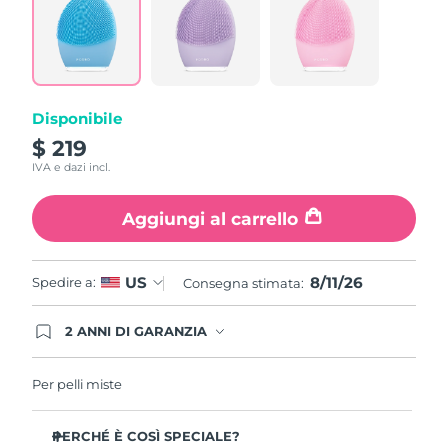
Read
862
Reviews.
Stesso
link
alla
pagina.
Disponibile
$ 219
IVA e dazi incl.
Aggiungi al carrello
8/11/26
US
Spedire a:
Consegna stimata:
2 ANNI DI GARANZIA
Gli ordini registrati oggi avranno una copertura
completa della garanzia FOREO. Questo significa
che, in caso di difetti nei primi 2 anni dalla data di
Per pelli miste
acquisto, FOREO sostituirà il tuo prodotto
gratuitamente.
PERCHÉ È COSÌ SPECIALE?