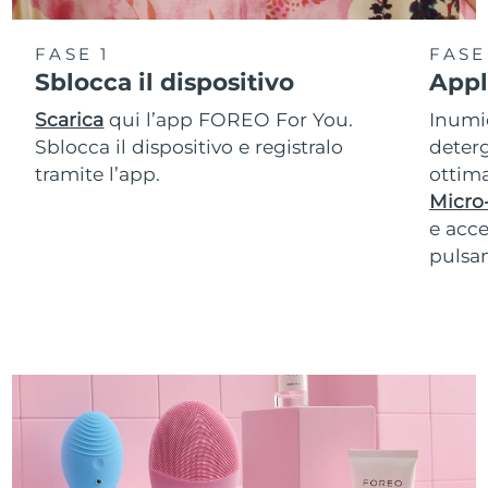
FASE 1
FASE
Sblocca il dispositivo
Appl
Scarica
qui l’app FOREO For You.
Inumid
Sblocca il dispositivo e registralo
deterg
tramite l’app.
ottima
Micro
e acce
pulsan