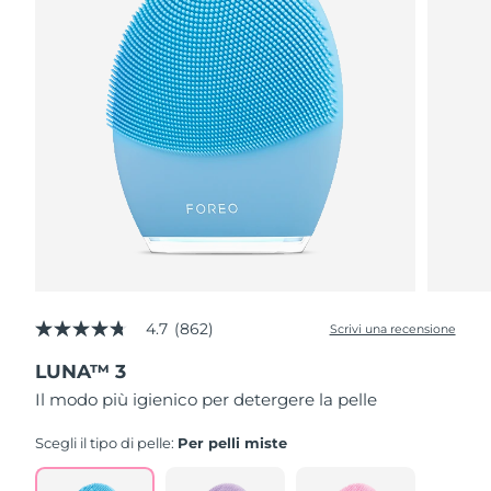
4.7
(862)
Scrivi una recensione
4.7
stelle
LUNA™ 3
su
5
Il modo più igienico per detergere la pelle
,
valore
di
Scegli il tipo di pelle:
Per pelli miste
valutazione
medio.