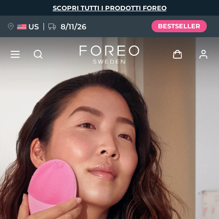
Salta
SCOPRI TUTTI I PRODOTTI FOREO
al
contenuto
principale
US
8/11/26
BESTSELLER
NUOVO
Accedi
Lingua
BREAKING NEWS
Profilo utente
English
Deutsch
Español
I miei dispositivi
FAQ™ Pure Beauty-Tech Elixir
Français
Italiano
Português
I miei ordini
Polski
Svenska
Русский
Türkçe
简体中文
繁體中文
I miei indirizzi
issa™ Teeth Whitening Set
I miei abbonamenti