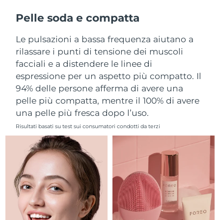
Filippine
Consegna stimata
13/8/26
Pelle soda e compatta
Polonia
Consegna stimata
11/8/26
Le pulsazioni a bassa frequenza aiutano a
rilassare i punti di tensione dei muscoli
Portogallo
Consegna stimata
10/8/26
facciali e a distendere le linee di
espressione per un aspetto più compatto. Il
Portorico
Consegna stimata
12/8/26
94% delle persone afferma di avere una
pelle più compatta, mentre il 100% di avere
Qatar
Consegna stimata
11/8/26
una pelle più fresca dopo l’uso.
Riunione
Consegna stimata
15/8/26
Risultati basati su test sui consumatori condotti da terzi
Romania
Consegna stimata
10/8/26
Russia
Consegna stimata
18/8/26
Arabia Saudita
Consegna stimata
11/8/26
Singapore
Consegna stimata
12/8/26