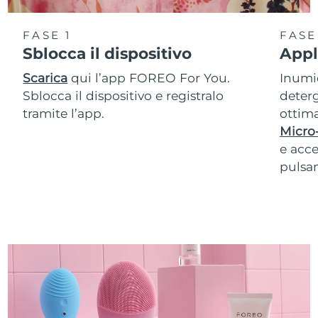
FASE 1
FASE
Sblocca il dispositivo
Appl
Scarica
qui l’app FOREO For You.
Inumid
Sblocca il dispositivo e registralo
deterg
tramite l’app.
ottima
Micro
e acce
pulsan