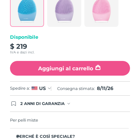
815
Reviews.
Same
page
link.
Disponibile
$ 219
IVA e dazi incl.
Aggiungi al carrello
8/11/26
US
Spedire a:
Consegna stimata:
2 ANNI DI GARANZIA
Gli ordini registrati oggi avranno una copertura
completa della garanzia FOREO. Questo significa
che, in caso di difetti nei primi 2 anni dalla data di
Per pelli miste
acquisto, FOREO sostituirà il tuo prodotto
gratuitamente.
PERCHÉ È COSÌ SPECIALE?