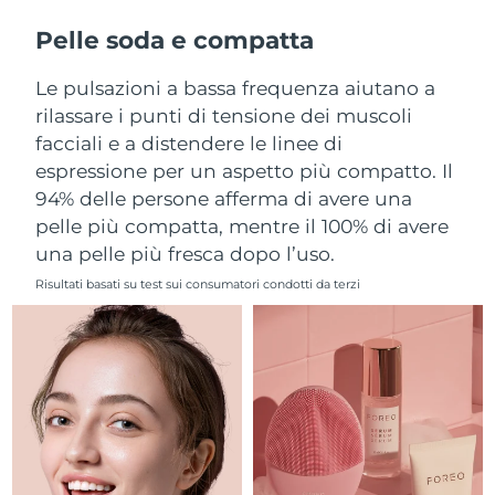
Filippine
Consegna stimata
13/08/2026
Pelle soda e compatta
Polonia
Consegna stimata
11/08/2026
Le pulsazioni a bassa frequenza aiutano a
rilassare i punti di tensione dei muscoli
Portogallo
Consegna stimata
10/08/2026
facciali e a distendere le linee di
espressione per un aspetto più compatto. Il
Portorico
Consegna stimata
12/08/2026
94% delle persone afferma di avere una
pelle più compatta, mentre il 100% di avere
Qatar
Consegna stimata
11/08/2026
una pelle più fresca dopo l’uso.
Riunione
Consegna stimata
15/08/2026
Risultati basati su test sui consumatori condotti da terzi
Romania
Consegna stimata
10/08/2026
Russia
Consegna stimata
18/08/2026
Arabia Saudita
Consegna stimata
11/08/2026
Singapore
Consegna stimata
12/08/2026