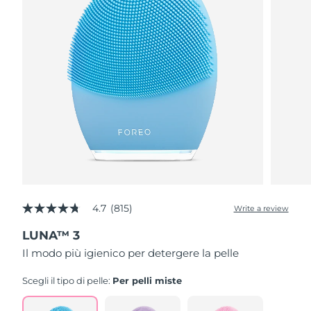
4.7
(815)
Write a review
4.7
out
LUNA™ 3
of
5
Il modo più igienico per detergere la pelle
stars,
average
rating
Scegli il tipo di pelle:
Per pelli miste
value.
Read