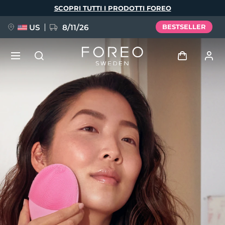
Salta
SCOPRI TUTTI I PRODOTTI FOREO
al
contenuto
principale
US
8/11/26
BESTSELLER
NUOVO
Accedi
Lingua
BREAKING NEWS
Profilo utente
English
Deutsch
Español
I miei dispositivi
FAQ™ Pure Beauty-Tech Elixir
Français
Italiano
Português
I miei ordini
Polski
Svenska
Русский
Türkçe
简体中文
繁體中文
I miei indirizzi
issa™ Teeth Whitening Set
I miei abbonamenti