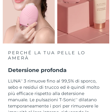
Slovacchia
Consegna stimata
10/08/2026
Slovenia
Consegna stimata
10/08/2026
Sudafrica
Consegna stimata
18/08/2026
Corea del Sud
Consegna stimata
12/08/2026
PERCHÉ LA TUA PELLE LO
Spagna
AMERÀ
Consegna stimata
10/08/2026
Svezia
Detersione profonda
Consegna stimata
10/08/2026
LUNA
3 rimuove fino al 99,5% di sporco,
Svizzera
Consegna stimata
10/08/2026
TM
sebo e residui di trucco ed è quindi molto
Taiwan
più efficace rispetto alla detersione
Consegna stimata
15/08/2026
manuale. Le pulsazioni T-Sonic
dilatano
TM
Thailandia
Consegna stimata
14/08/2026
temporaneamente i pori per rimuovere le