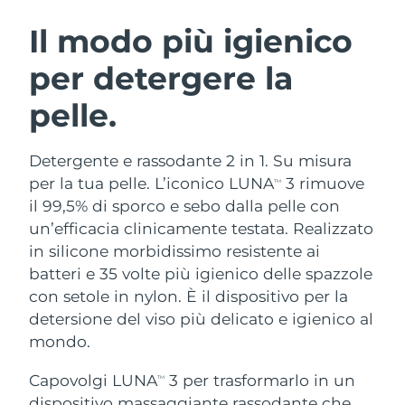
ROUTINE BEAUTY SVEDESI
Austria
Consegna stimata
10/08/2026
Il modo più igienico
per detergere la
Bahrein
Consegna stimata
11/08/2026
pelle.
Detersione viso
Lifting viso
Belgio
Consegna stimata
10/08/2026
LUNA™ 4 pacchetto
BEAR™ 2 pacchetto
Bermuda
Consegna stimata
16/08/2026
Detergente e rassodante 2 in 1. Su misura
Anti-aging massage
Microcurrent toning
per la tua pelle. L’iconico LUNA
3 rimuove
TM
Bosnia ed
il 99,5% di sporco e sebo dalla pelle con
Consegna stimata
13/08/2026
Idratazione
Igiene orale
Erzegovina
un’efficacia clinicamente testata. Realizzato
LUNA™ 4 Plus
BEAR™ 2 go
UFO™ 3 pacchetto
issa™ 4
in silicone morbidissimo resistente ai
Massage, LED heating
Microcurrent toning on-the-go
Brunei
Consegna stimata
15/08/2026
TRATTAMENTI ANTI-AGE FAQ™
batteri e 35 volte più igienico delle spazzole
Deep facial hydration
Hybrid silicone sonic toothbrush
con setole in nylon. È il dispositivo per la
Bulgaria
Consegna stimata
10/08/2026
NEW
detersione del viso più delicato e igienico al
LUNA™ 4 Men
BEAR™ 2 eyes & lips
UFO™ 3 LED
issa™ 4 plus
mondo.
Canada
For men, anti-aging massage
Microcurrent line smoothing device
Consegna stimata
14/08/2026
Near-infrared and red light therapy
Smart hybrid silicone sonic toothbrush
device
Anti-age
Trattamenti LED
Capovolgi LUNA
3 per trasformarlo in un
TM
Cile
Consegna stimata
14/08/2026
dispositivo massaggiante rassodante che