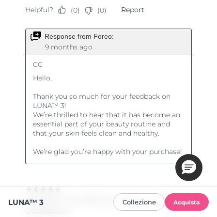
LUNA™ 3
Collezione
Acquista