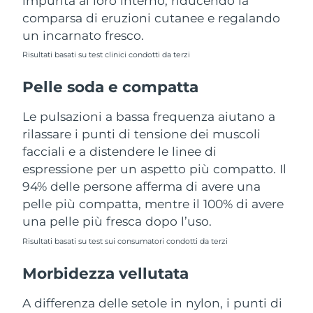
impurità al loro interno, riducendo la
Turchia
Consegna stimata
11/08/2026
comparsa di eruzioni cutanee e regalando
un incarnato fresco.
Emirati Arabi Uniti
Consegna stimata
11/08/2026
Risultati basati su test clinici condotti da terzi
Regno Unito
Consegna stimata
10/08/2026
Pelle soda e compatta
Stati Uniti
Consegna stimata
11/08/2026
Le pulsazioni a bassa frequenza aiutano a
rilassare i punti di tensione dei muscoli
Uzbekistan
Consegna stimata
15/08/2026
facciali e a distendere le linee di
espressione per un aspetto più compatto. Il
Vietnam
Consegna stimata
16/08/2026
94% delle persone afferma di avere una
pelle più compatta, mentre il 100% di avere
una pelle più fresca dopo l’uso.
Risultati basati su test sui consumatori condotti da terzi
Morbidezza vellutata
A differenza delle setole in nylon, i punti di