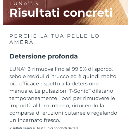
LUNA
3
TM
Risultati concreti
RAS di Macao
Consegna stimata
12/08/2026
Malaysia
Consegna stimata
13/08/2026
PERCHÉ LA TUA PELLE LO
Malta
Consegna stimata
10/08/2026
AMERÀ
Messico
Consegna stimata
14/08/2026
Detersione profonda
Monaco
LUNA
3 rimuove fino al 99,5% di sporco,
Consegna stimata
11/08/2026
TM
sebo e residui di trucco ed è quindi molto
Paesi Bassi
Consegna stimata
10/08/2026
più efficace rispetto alla detersione
manuale. Le pulsazioni T-Sonic
dilatano
TM
Nuova Zelanda
Consegna stimata
10/08/2026
temporaneamente i pori per rimuovere le
impurità al loro interno, riducendo la
Norvegia
Consegna stimata
10/08/2026
comparsa di eruzioni cutanee e regalando
un incarnato fresco.
Oman
Consegna stimata
13/08/2026
Risultati basati su test clinici condotti da terzi