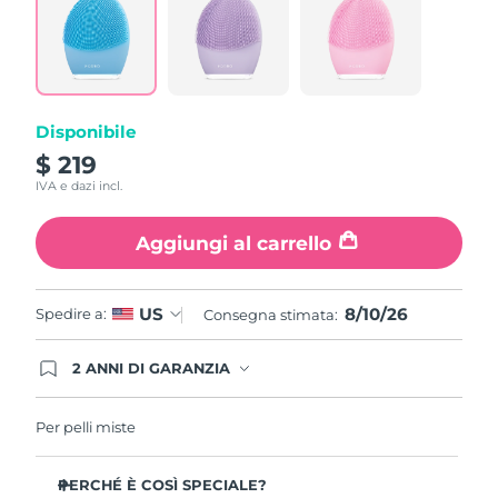
Read
862
Reviews.
Stesso
link
alla
pagina.
Disponibile
$ 219
IVA e dazi incl.
Aggiungi al carrello
8/10/26
US
Spedire a:
Consegna stimata:
2 ANNI DI GARANZIA
Gli ordini registrati oggi avranno una copertura
completa della garanzia FOREO. Questo significa
che, in caso di difetti nei primi 2 anni dalla data di
Per pelli miste
acquisto, FOREO sostituirà il tuo prodotto
gratuitamente.
PERCHÉ È COSÌ SPECIALE?