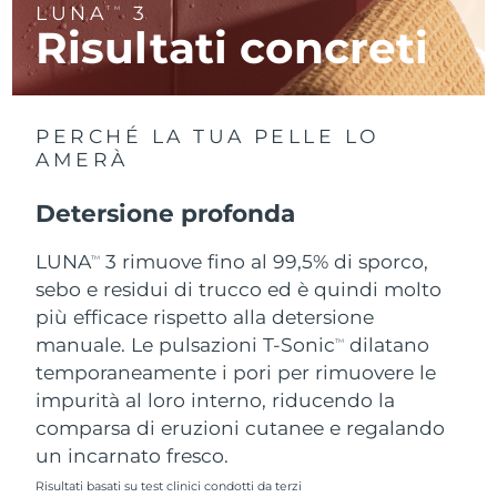
LUNA
3
TM
Risultati concreti
RAS di Macao
Consegna stimata
11/08/2026
Malaysia
Consegna stimata
12/08/2026
PERCHÉ LA TUA PELLE LO
Malta
Consegna stimata
09/08/2026
AMERÀ
Messico
Consegna stimata
13/08/2026
Detersione profonda
Monaco
LUNA
3 rimuove fino al 99,5% di sporco,
Consegna stimata
10/08/2026
TM
sebo e residui di trucco ed è quindi molto
Paesi Bassi
Consegna stimata
09/08/2026
più efficace rispetto alla detersione
manuale. Le pulsazioni T-Sonic
dilatano
TM
Nuova Zelanda
Consegna stimata
09/08/2026
temporaneamente i pori per rimuovere le
impurità al loro interno, riducendo la
Norvegia
Consegna stimata
09/08/2026
comparsa di eruzioni cutanee e regalando
un incarnato fresco.
Oman
Consegna stimata
12/08/2026
Risultati basati su test clinici condotti da terzi