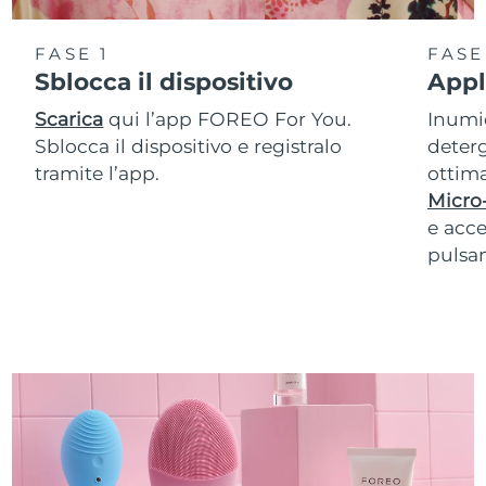
FASE 1
FASE
Sblocca il dispositivo
Appl
Scarica
qui l’app FOREO For You.
Inumid
Sblocca il dispositivo e registralo
deterg
tramite l’app.
ottima
Micro
e acce
pulsan