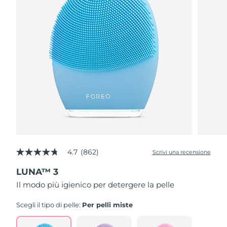
4.7
(862)
Scrivi una recensione
4.7
stelle
LUNA™ 3
su
5
Il modo più igienico per detergere la pelle
,
valore
di
Scegli il tipo di pelle:
Per pelli miste
valutazione
medio.