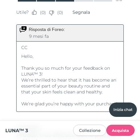
Inizia chat
LUNA™ 3
Collezione
Acquista