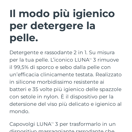
ROUTINE BEAUTY SVEDESI
Austria
Consegna stimata
09/08/2026
Il modo più igienico
per detergere la
Bahrein
Consegna stimata
10/08/2026
pelle.
Detersione viso
Lifting viso
Belgio
Consegna stimata
09/08/2026
LUNA™ 4 pacchetto
BEAR™ 2 pacchetto
Bermuda
Consegna stimata
15/08/2026
Detergente e rassodante 2 in 1. Su misura
Anti-aging massage
Microcurrent toning
per la tua pelle. L’iconico LUNA
3 rimuove
TM
Bosnia ed
il 99,5% di sporco e sebo dalla pelle con
Consegna stimata
12/08/2026
Idratazione
Igiene orale
Erzegovina
un’efficacia clinicamente testata. Realizzato
LUNA™ 4 Plus
BEAR™ 2 go
UFO™ 3 pacchetto
issa™ 4
in silicone morbidissimo resistente ai
Massage, LED heating
Microcurrent toning on-the-go
Brunei
Consegna stimata
14/08/2026
TRATTAMENTI ANTI-AGE FAQ™
batteri e 35 volte più igienico delle spazzole
Deep facial hydration
Hybrid silicone sonic toothbrush
con setole in nylon. È il dispositivo per la
Bulgaria
Consegna stimata
09/08/2026
NEW
detersione del viso più delicato e igienico al
LUNA™ 4 Men
BEAR™ 2 eyes & lips
UFO™ 3 LED
issa™ 4 plus
mondo.
Canada
For men, anti-aging massage
Microcurrent line smoothing device
Consegna stimata
13/08/2026
Near-infrared and red light therapy
Smart hybrid silicone sonic toothbrush
device
Anti-age
Trattamenti LED
Capovolgi LUNA
3 per trasformarlo in un
TM
Cile
Consegna stimata
13/08/2026
dispositivo massaggiante rassodante che