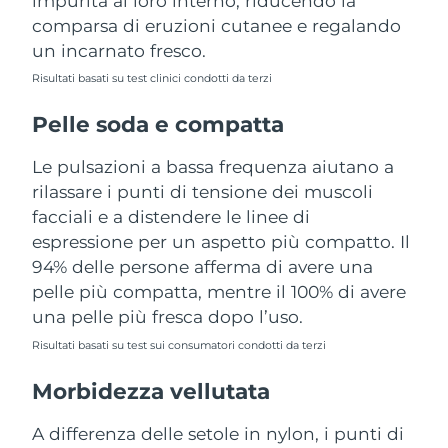
impurità al loro interno, riducendo la
Turchia
Consegna stimata
10/08/2026
comparsa di eruzioni cutanee e regalando
un incarnato fresco.
Emirati Arabi Uniti
Consegna stimata
10/08/2026
Risultati basati su test clinici condotti da terzi
Regno Unito
Consegna stimata
09/08/2026
Pelle soda e compatta
Stati Uniti
Consegna stimata
10/08/2026
Le pulsazioni a bassa frequenza aiutano a
rilassare i punti di tensione dei muscoli
Uzbekistan
Consegna stimata
14/08/2026
facciali e a distendere le linee di
espressione per un aspetto più compatto. Il
Vietnam
Consegna stimata
15/08/2026
94% delle persone afferma di avere una
pelle più compatta, mentre il 100% di avere
una pelle più fresca dopo l’uso.
Risultati basati su test sui consumatori condotti da terzi
Morbidezza vellutata
A differenza delle setole in nylon, i punti di