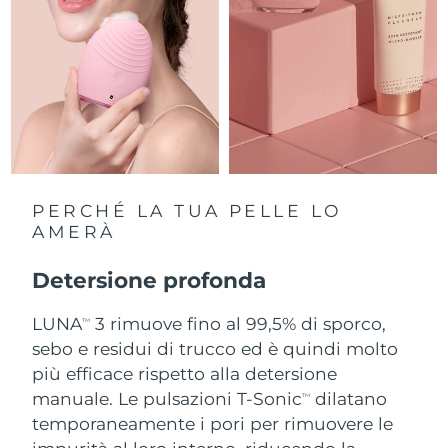
Slovacchia
Consegna stimata
09/08/2026
Slovenia
Consegna stimata
09/08/2026
Sudafrica
Consegna stimata
17/08/2026
Corea del Sud
Consegna stimata
11/08/2026
PERCHÉ LA TUA PELLE LO
Spagna
AMERÀ
Consegna stimata
09/08/2026
Svezia
Detersione profonda
Consegna stimata
09/08/2026
LUNA
3 rimuove fino al 99,5% di sporco,
Svizzera
Consegna stimata
09/08/2026
TM
sebo e residui di trucco ed è quindi molto
Taiwan
più efficace rispetto alla detersione
Consegna stimata
14/08/2026
manuale. Le pulsazioni T-Sonic
dilatano
TM
Thailandia
Consegna stimata
13/08/2026
temporaneamente i pori per rimuovere le