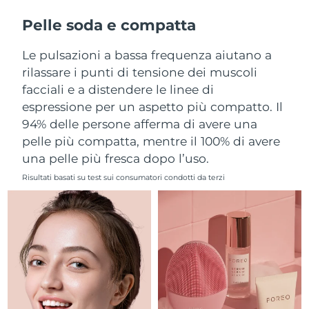
Filippine
Consegna stimata
12/08/2026
Pelle soda e compatta
Polonia
Consegna stimata
10/08/2026
Le pulsazioni a bassa frequenza aiutano a
rilassare i punti di tensione dei muscoli
Portogallo
Consegna stimata
09/08/2026
facciali e a distendere le linee di
espressione per un aspetto più compatto. Il
Portorico
Consegna stimata
11/08/2026
94% delle persone afferma di avere una
pelle più compatta, mentre il 100% di avere
Qatar
Consegna stimata
10/08/2026
una pelle più fresca dopo l’uso.
Riunione
Consegna stimata
14/08/2026
Risultati basati su test sui consumatori condotti da terzi
Romania
Consegna stimata
09/08/2026
Russia
Consegna stimata
17/08/2026
Arabia Saudita
Consegna stimata
10/08/2026
Singapore
Consegna stimata
11/08/2026