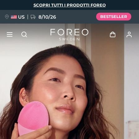
Salta
SCOPRI TUTTI I PRODOTTI FOREO
al
contenuto
principale
US
8/10/26
BESTSELLER
NUOVO
Accedi
Lingua
BREAKING NEWS
Profilo utente
English
Deutsch
Español
I miei dispositivi
FAQ™ Pure Beauty-Tech Elixir
Français
Italiano
Português
I miei ordini
Polski
Svenska
Русский
Türkçe
简体中文
繁體中文
I miei indirizzi
issa™ Teeth Whitening Set
I miei abbonamenti