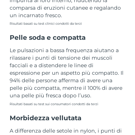
impurità al loro interno, riducendo la
Turchia
Consegna stimata
8/9/26
comparsa di eruzioni cutanee e regalando
un incarnato fresco.
Emirati Arabi Uniti
Consegna stimata
8/9/26
Risultati basati su test clinici condotti da terzi
Regno Unito
Consegna stimata
8/8/26
Pelle soda e compatta
Stati Uniti
Consegna stimata
8/9/26
Le pulsazioni a bassa frequenza aiutano a
rilassare i punti di tensione dei muscoli
Uzbekistan
Consegna stimata
8/13/26
facciali e a distendere le linee di
espressione per un aspetto più compatto. Il
Vietnam
Consegna stimata
8/14/26
94% delle persone afferma di avere una
pelle più compatta, mentre il 100% di avere
una pelle più fresca dopo l’uso.
Risultati basati su test sui consumatori condotti da terzi
Morbidezza vellutata
A differenza delle setole in nylon, i punti di