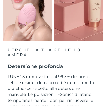
Slovacchia
Consegna stimata
8/8/26
Slovenia
Consegna stimata
8/8/26
Sudafrica
Consegna stimata
8/16/26
Corea del Sud
Consegna stimata
8/10/26
PERCHÉ LA TUA PELLE LO
Spagna
AMERÀ
Consegna stimata
8/8/26
Svezia
Detersione profonda
Consegna stimata
8/8/26
LUNA
3 rimuove fino al 99,5% di sporco,
Svizzera
Consegna stimata
8/8/26
TM
sebo e residui di trucco ed è quindi molto
Taiwan
più efficace rispetto alla detersione
Consegna stimata
8/13/26
manuale. Le pulsazioni T-Sonic
dilatano
TM
Thailandia
Consegna stimata
8/12/26
temporaneamente i pori per rimuovere le