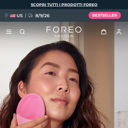
Salta
SCOPRI TUTTI I PRODOTTI FOREO
al
contenuto
principale
US
8/9/26
BESTSELLER
NUOVO
Accedi
Lingua
BREAKING NEWS
Profilo utente
English
Deutsch
Español
I miei dispositivi
FAQ™ Pure Beauty-Tech Elixir
Français
Italiano
Português
I miei ordini
Polski
Svenska
Русский
Türkçe
简体中文
繁體中文
I miei indirizzi
issa™ Teeth Whitening Set
I miei abbonamenti