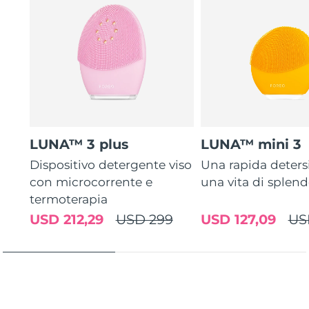
LUNA™ 3 plus
LUNA™ mini 3
Dispositivo detergente viso
Una rapida deters
con microcorrente e
una vita di splen
termoterapia
USD 212,29
USD 299
USD 127,09
US