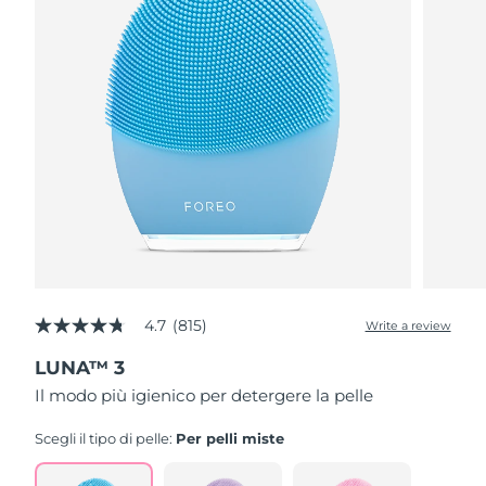
4.7
(815)
Write a review
4.7
out
LUNA™ 3
of
5
Il modo più igienico per detergere la pelle
stars,
average
rating
Scegli il tipo di pelle:
Per pelli miste
value.
Read