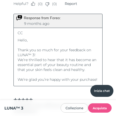
Inizia chat
LUNA™ 3
Collezione
Acquista