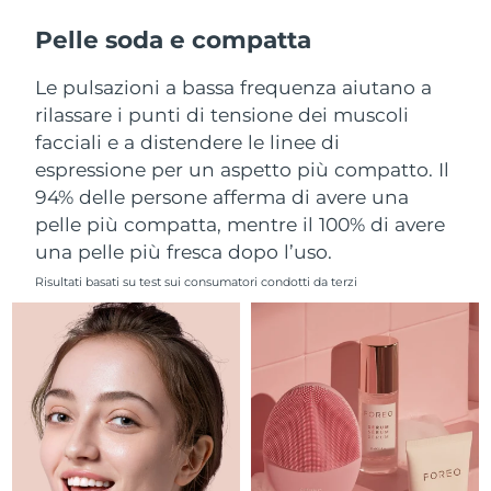
Filippine
Consegna stimata
8/11/26
Pelle soda e compatta
Polonia
Consegna stimata
8/9/26
Le pulsazioni a bassa frequenza aiutano a
rilassare i punti di tensione dei muscoli
Portogallo
Consegna stimata
8/8/26
facciali e a distendere le linee di
espressione per un aspetto più compatto. Il
Portorico
Consegna stimata
8/10/26
94% delle persone afferma di avere una
pelle più compatta, mentre il 100% di avere
Qatar
Consegna stimata
8/9/26
una pelle più fresca dopo l’uso.
Riunione
Consegna stimata
8/13/26
Risultati basati su test sui consumatori condotti da terzi
Romania
Consegna stimata
8/8/26
Russia
Consegna stimata
8/16/26
Arabia Saudita
Consegna stimata
8/9/26
Singapore
Consegna stimata
8/10/26