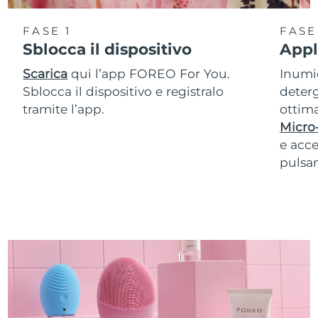
FASE 1
FASE
Sblocca il dispositivo
Appl
Scarica
qui l’app FOREO For You.
Inumid
Sblocca il dispositivo e registralo
deterg
tramite l’app.
ottima
Micro
e acce
pulsan