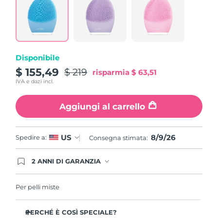
815
Reviews.
Same
page
link.
Disponibile
$ 155,49
$ 219
risparmia
$ 63,51
IVA e dazi incl.
Aggiungi al carrello
8/9/26
US
Spedire a:
Consegna stimata:
2 ANNI DI GARANZIA
Gli ordini registrati oggi avranno una copertura
completa della garanzia FOREO. Questo significa
che, in caso di difetti nei primi 2 anni dalla data di
Per pelli miste
acquisto, FOREO sostituirà il tuo prodotto
gratuitamente.
PERCHÉ È COSÌ SPECIALE?