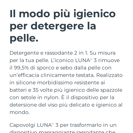
ROUTINE BEAUTY SVEDESI
Austria
Consegna stimata
8/8/26
Il modo più igienico
per detergere la
Bahrein
Consegna stimata
8/9/26
pelle.
Detersione viso
Lifting viso
Belgio
Consegna stimata
8/8/26
LUNA™ 4 pacchetto
BEAR™ 2 pacchetto
Bermuda
Consegna stimata
8/14/26
Detergente e rassodante 2 in 1. Su misura
Anti-aging massage
Microcurrent toning
per la tua pelle. L’iconico LUNA
3 rimuove
TM
Bosnia ed
il 99,5% di sporco e sebo dalla pelle con
Consegna stimata
8/11/26
Idratazione
Igiene orale
Erzegovina
un’efficacia clinicamente testata. Realizzato
LUNA™ 4 Plus
BEAR™ 2 go
UFO™ 3 pacchetto
issa™ 4
in silicone morbidissimo resistente ai
Massage, LED heating
Microcurrent toning on-the-go
Brunei
Consegna stimata
8/13/26
TRATTAMENTI ANTI-AGE FAQ™
batteri e 35 volte più igienico delle spazzole
Deep facial hydration
Hybrid silicone sonic toothbrush
con setole in nylon. È il dispositivo per la
Bulgaria
Consegna stimata
8/8/26
NEW
detersione del viso più delicato e igienico al
LUNA™ 4 Men
BEAR™ 2 eyes & lips
UFO™ 3 LED
issa™ 4 plus
mondo.
Canada
For men, anti-aging massage
Microcurrent line smoothing device
Consegna stimata
8/12/26
Near-infrared and red light therapy
Smart hybrid silicone sonic toothbrush
device
Anti-age
Trattamenti LED
Capovolgi LUNA
3 per trasformarlo in un
TM
Cile
Consegna stimata
8/12/26
dispositivo massaggiante rassodante che