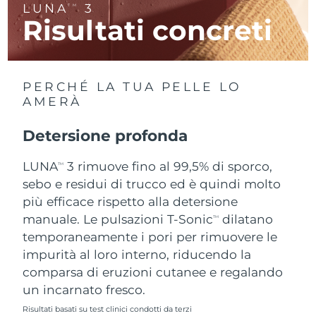
LUNA
3
TM
Risultati concreti
RAS di Macao
Consegna stimata
8/10/26
Malaysia
Consegna stimata
8/11/26
PERCHÉ LA TUA PELLE LO
Malta
Consegna stimata
8/8/26
AMERÀ
Messico
Consegna stimata
8/12/26
Detersione profonda
Monaco
LUNA
3 rimuove fino al 99,5% di sporco,
Consegna stimata
8/9/26
TM
sebo e residui di trucco ed è quindi molto
Paesi Bassi
Consegna stimata
8/8/26
più efficace rispetto alla detersione
manuale. Le pulsazioni T-Sonic
dilatano
TM
Nuova Zelanda
Consegna stimata
8/8/26
temporaneamente i pori per rimuovere le
impurità al loro interno, riducendo la
Norvegia
Consegna stimata
8/8/26
comparsa di eruzioni cutanee e regalando
un incarnato fresco.
Oman
Consegna stimata
8/11/26
Risultati basati su test clinici condotti da terzi