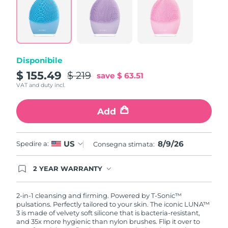
815
Reviews.
Same
page
link.
Disponibile
$ 155.49
$ 219
save
$ 63.51
VAT and duty incl.
Add
8/9/26
US
Spedire a:
Consegna stimata:
2 YEAR WARRANTY
Ordering today registers you for full FOREO
warranty coverage. This means if you experience
issues within 2-year of purchase, FOREO will
2-in-1 cleansing and firming. Powered by T-Sonic™
replace your product free of charge.
pulsations. Perfectly tailored to your skin. The iconic LUNA™
3 is made of velvety soft silicone that is bacteria-resistant,
and 35x more hygienic than nylon brushes. Flip it over to