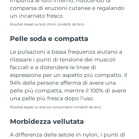
impurità al loro interno, riducendo la
Turchia
Consegna stimata
8/10/26
comparsa di eruzioni cutanee e regalando
un incarnato fresco.
Emirati Arabi Uniti
Consegna stimata
8/10/26
Risultati basati su test clinici condotti da terzi
Regno Unito
Consegna stimata
8/9/26
Pelle soda e compatta
Stati Uniti
Consegna stimata
8/10/26
Le pulsazioni a bassa frequenza aiutano a
rilassare i punti di tensione dei muscoli
Uzbekistan
Consegna stimata
8/14/26
facciali e a distendere le linee di
espressione per un aspetto più compatto. Il
Vietnam
Consegna stimata
8/15/26
94% delle persone afferma di avere una
pelle più compatta, mentre il 100% di avere
una pelle più fresca dopo l’uso.
Risultati basati su test sui consumatori condotti da terzi
Morbidezza vellutata
A differenza delle setole in nylon, i punti di