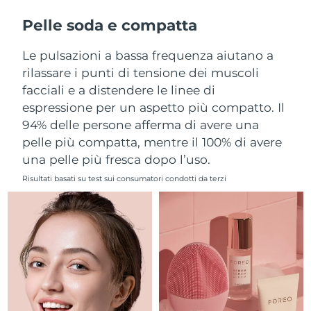
Filippine
Consegna stimata
8/12/26
Pelle soda e compatta
Polonia
Consegna stimata
8/10/26
Le pulsazioni a bassa frequenza aiutano a
rilassare i punti di tensione dei muscoli
Portogallo
Consegna stimata
8/9/26
facciali e a distendere le linee di
espressione per un aspetto più compatto. Il
Portorico
Consegna stimata
8/11/26
94% delle persone afferma di avere una
pelle più compatta, mentre il 100% di avere
Qatar
Consegna stimata
8/10/26
una pelle più fresca dopo l’uso.
Riunione
Consegna stimata
8/14/26
Risultati basati su test sui consumatori condotti da terzi
Romania
Consegna stimata
8/9/26
Russia
Consegna stimata
8/17/26
Arabia Saudita
Consegna stimata
8/10/26
Singapore
Consegna stimata
8/11/26