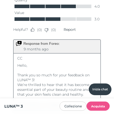
Inizia chat
LUNA™ 3
Collezione
Acquista