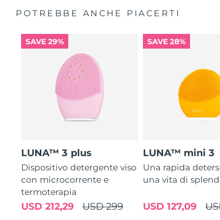
POTREBBE ANCHE PIACERTI
SAVE 29%
SAVE 28%
LUNA™ 3 plus
LUNA™ mini 3
Dispositivo detergente viso
Una rapida deters
con microcorrente e
una vita di splen
termoterapia
USD 212,29
USD 299
USD 127,09
US