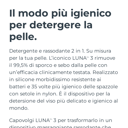
ROUTINE BEAUTY SVEDESI
Austria
Consegna stimata
8/9/26
Il modo più igienico
per detergere la
Bahrein
Consegna stimata
8/10/26
pelle.
Detersione viso
Lifting viso
Belgio
Consegna stimata
8/9/26
LUNA™ 4 pacchetto
BEAR™ 2 pacchetto
Bermuda
Consegna stimata
8/15/26
Detergente e rassodante 2 in 1. Su misura
Anti-aging massage
Microcurrent toning
per la tua pelle. L’iconico LUNA
3 rimuove
TM
Bosnia ed
il 99,5% di sporco e sebo dalla pelle con
Consegna stimata
8/12/26
Idratazione
Igiene orale
Erzegovina
un’efficacia clinicamente testata. Realizzato
LUNA™ 4 Plus
BEAR™ 2 go
UFO™ 3 pacchetto
issa™ 4
in silicone morbidissimo resistente ai
Massage, LED heating
Microcurrent toning on-the-go
Brunei
Consegna stimata
8/14/26
TRATTAMENTI ANTI-AGE FAQ™
batteri e 35 volte più igienico delle spazzole
Deep facial hydration
Hybrid silicone sonic toothbrush
con setole in nylon. È il dispositivo per la
Bulgaria
Consegna stimata
8/9/26
NEW
detersione del viso più delicato e igienico al
LUNA™ 4 Men
BEAR™ 2 eyes & lips
UFO™ 3 LED
issa™ 4 plus
mondo.
Canada
For men, anti-aging massage
Microcurrent line smoothing device
Consegna stimata
8/13/26
Near-infrared and red light therapy
Smart hybrid silicone sonic toothbrush
device
Anti-age
Trattamenti LED
Capovolgi LUNA
3 per trasformarlo in un
TM
Cile
Consegna stimata
8/13/26
dispositivo massaggiante rassodante che