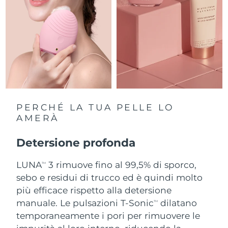
Slovacchia
Consegna stimata
8/9/26
Slovenia
Consegna stimata
8/9/26
Sudafrica
Consegna stimata
8/17/26
Corea del Sud
Consegna stimata
8/11/26
PERCHÉ LA TUA PELLE LO
Spagna
AMERÀ
Consegna stimata
8/9/26
Svezia
Detersione profonda
Consegna stimata
8/9/26
LUNA
3 rimuove fino al 99,5% di sporco,
Svizzera
Consegna stimata
8/9/26
TM
sebo e residui di trucco ed è quindi molto
Taiwan
più efficace rispetto alla detersione
Consegna stimata
8/14/26
manuale. Le pulsazioni T-Sonic
dilatano
TM
Thailandia
Consegna stimata
8/13/26
temporaneamente i pori per rimuovere le