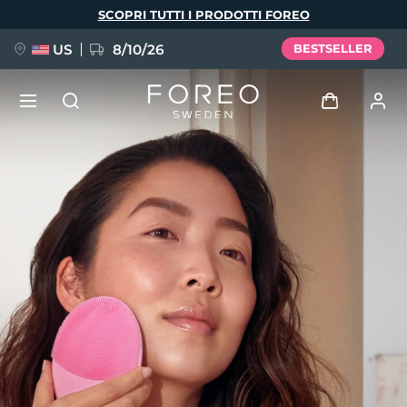
Salta
SCOPRI TUTTI I PRODOTTI FOREO
al
contenuto
principale
US
8/10/26
BESTSELLER
NUOVO
Accedi
Lingua
BREAKING NEWS
Profilo utente
English
Deutsch
Español
I miei dispositivi
FAQ™ Pure Beauty-Tech Elixir
Français
Italiano
Português
I miei ordini
Polski
Svenska
Русский
Türkçe
简体中文
繁體中文
I miei indirizzi
issa™ Teeth Whitening Set
I miei abbonamenti