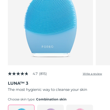
4.7
(815)
Write a review
4.7
out
LUNA™ 3
of
5
The most hygienic way to cleanse your skin
stars,
average
rating
Choose skin type:
Combination skin
value.
Read