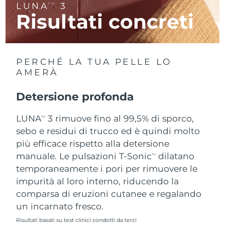
LUNA
3
TM
Risultati concreti
RAS di Macao
Consegna stimata
8/11/26
Malaysia
Consegna stimata
8/12/26
PERCHÉ LA TUA PELLE LO
Malta
Consegna stimata
8/9/26
AMERÀ
Messico
Consegna stimata
8/13/26
Detersione profonda
Monaco
LUNA
3 rimuove fino al 99,5% di sporco,
Consegna stimata
8/10/26
TM
sebo e residui di trucco ed è quindi molto
Paesi Bassi
Consegna stimata
8/9/26
più efficace rispetto alla detersione
manuale. Le pulsazioni T-Sonic
dilatano
TM
Nuova Zelanda
Consegna stimata
8/9/26
temporaneamente i pori per rimuovere le
impurità al loro interno, riducendo la
Norvegia
Consegna stimata
8/9/26
comparsa di eruzioni cutanee e regalando
un incarnato fresco.
Oman
Consegna stimata
8/12/26
Risultati basati su test clinici condotti da terzi