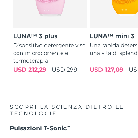
LUNA™ 3 plus
LUNA™ mini 3
Dispositivo detergente viso
Una rapida deters
con microcorrente e
una vita di splen
termoterapia
USD 212,29
USD 299
USD 127,09
US
SCOPRI LA SCIENZA DIETRO LE
TECNOLOGIE
Pulsazioni T-Sonic
TM