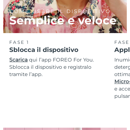
COME USARE IL DISPOSITIVO
Semplice e veloce
FASE 1
FASE
Sblocca il dispositivo
Appl
Scarica
qui l’app FOREO For You.
Inumid
Sblocca il dispositivo e registralo
deterg
tramite l’app.
ottima
Micro
e acce
pulsan