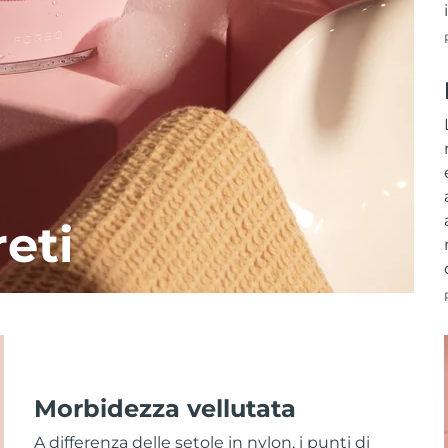
reti
Morbidezza vellutata
A differenza delle setole in nylon, i punti di