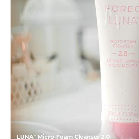
LUNA
Micro-Foam Cleanser 2.0
TM