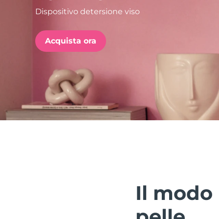
Dispositivo detersione viso
issa™ Teeth Whitening Set
Acquista ora
FAQ™ Dual LED Panel
POPOLARE
Offerte speciali
Bestseller
Il modo 
pelle.