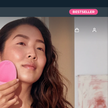
BESTSELLER
Accedi
Profilo utente
I miei dispositivi
I miei ordini
I miei indirizzi
I miei abbonamenti