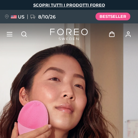
Salta
SCOPRI TUTTI I PRODOTTI FOREO
al
contenuto
principale
US
8/10/26
BESTSELLER
NUOVO
Accedi
Lingua
BREAKING NEWS
Profilo utente
English
Deutsch
Español
I miei dispositivi
FAQ™ Pure Beauty-Tech Elixir
Français
Italiano
Português
I miei ordini
Polski
Svenska
Русский
Türkçe
简体中文
繁體中文
I miei indirizzi
issa™ Teeth Whitening Set
I miei abbonamenti