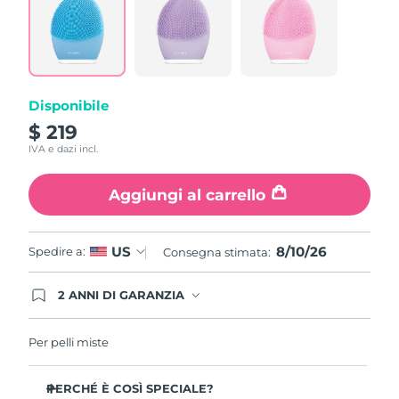
815
Reviews.
Same
page
link.
Disponibile
$ 219
IVA e dazi incl.
Aggiungi al carrello
8/10/26
US
Spedire a:
Consegna stimata:
2 ANNI DI GARANZIA
Gli ordini registrati oggi avranno una copertura
completa della garanzia FOREO. Questo significa
che, in caso di difetti nei primi 2 anni dalla data di
Per pelli miste
acquisto, FOREO sostituirà il tuo prodotto
gratuitamente.
PERCHÉ È COSÌ SPECIALE?