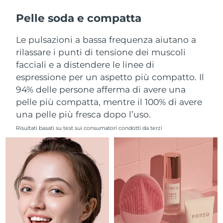
Filippine
Consegna stimata
8/12/26
Pelle soda e compatta
Polonia
Consegna stimata
8/10/26
Le pulsazioni a bassa frequenza aiutano a
rilassare i punti di tensione dei muscoli
Portogallo
Consegna stimata
8/9/26
facciali e a distendere le linee di
espressione per un aspetto più compatto. Il
Portorico
Consegna stimata
8/11/26
94% delle persone afferma di avere una
pelle più compatta, mentre il 100% di avere
Qatar
Consegna stimata
8/10/26
una pelle più fresca dopo l’uso.
Riunione
Consegna stimata
8/14/26
Risultati basati su test sui consumatori condotti da terzi
Romania
Consegna stimata
8/9/26
Russia
Consegna stimata
8/17/26
Arabia Saudita
Consegna stimata
8/10/26
Singapore
Consegna stimata
8/11/26