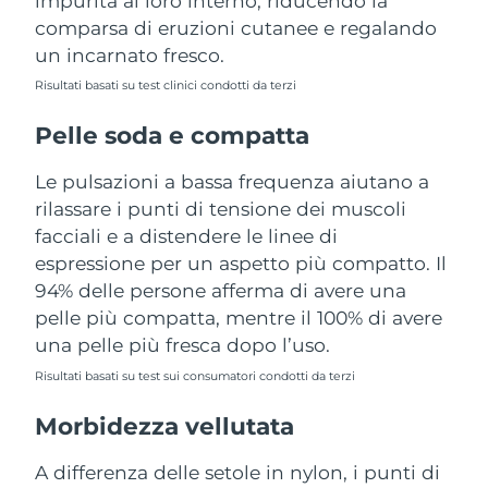
impurità al loro interno, riducendo la
Turchia
Consegna stimata
8/10/26
comparsa di eruzioni cutanee e regalando
un incarnato fresco.
Emirati Arabi Uniti
Consegna stimata
8/10/26
Risultati basati su test clinici condotti da terzi
Regno Unito
Consegna stimata
8/9/26
Pelle soda e compatta
Stati Uniti
Consegna stimata
8/10/26
Le pulsazioni a bassa frequenza aiutano a
rilassare i punti di tensione dei muscoli
Uzbekistan
Consegna stimata
8/14/26
facciali e a distendere le linee di
espressione per un aspetto più compatto. Il
Vietnam
Consegna stimata
8/15/26
94% delle persone afferma di avere una
pelle più compatta, mentre il 100% di avere
una pelle più fresca dopo l’uso.
Risultati basati su test sui consumatori condotti da terzi
Morbidezza vellutata
A differenza delle setole in nylon, i punti di