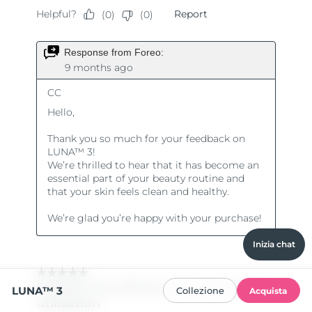
Inizia chat
LUNA™ 3
Collezione
Acquista