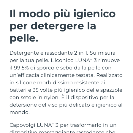
ROUTINE BEAUTY SVEDESI
Austria
Consegna stimata
8/9/26
Il modo più igienico
per detergere la
Bahrein
Consegna stimata
8/10/26
pelle.
Detersione viso
Lifting viso
Belgio
Consegna stimata
8/9/26
LUNA™ 4 pacchetto
BEAR™ 2 pacchetto
Bermuda
Consegna stimata
8/15/26
Detergente e rassodante 2 in 1. Su misura
Anti-aging massage
Microcurrent toning
per la tua pelle. L’iconico LUNA
3 rimuove
TM
Bosnia ed
il 99,5% di sporco e sebo dalla pelle con
Consegna stimata
8/12/26
Idratazione
Igiene orale
Erzegovina
un’efficacia clinicamente testata. Realizzato
LUNA™ 4 Plus
BEAR™ 2 go
UFO™ 3 pacchetto
issa™ 4
in silicone morbidissimo resistente ai
Massage, LED heating
Microcurrent toning on-the-go
Brunei
Consegna stimata
8/14/26
TRATTAMENTI ANTI-AGE FAQ™
batteri e 35 volte più igienico delle spazzole
Deep facial hydration
Hybrid silicone sonic toothbrush
con setole in nylon. È il dispositivo per la
Bulgaria
Consegna stimata
8/9/26
NEW
detersione del viso più delicato e igienico al
LUNA™ 4 Men
BEAR™ 2 eyes & lips
UFO™ 3 LED
issa™ 4 plus
mondo.
Canada
For men, anti-aging massage
Microcurrent line smoothing device
Consegna stimata
8/13/26
Near-infrared and red light therapy
Smart hybrid silicone sonic toothbrush
device
Anti-age
Trattamenti LED
Capovolgi LUNA
3 per trasformarlo in un
TM
Cile
Consegna stimata
8/13/26
dispositivo massaggiante rassodante che