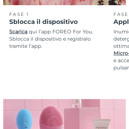
FASE 1
FASE
Sblocca il dispositivo
Appl
Scarica
qui l’app FOREO For You.
Inumid
Sblocca il dispositivo e registralo
deterg
tramite l’app.
ottima
Micro
e acce
pulsan