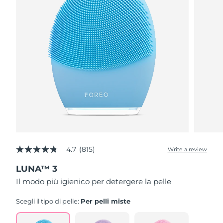
4.7
(815)
Write a review
4.7
out
LUNA™ 3
of
5
Il modo più igienico per detergere la pelle
stars,
average
rating
Scegli il tipo di pelle:
Per pelli miste
value.
Read