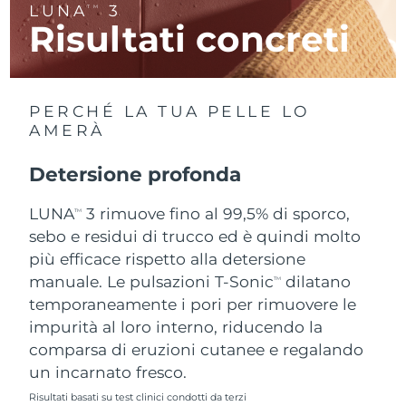
LUNA
3
TM
Risultati concreti
RAS di Macao
Consegna stimata
8/11/26
Malaysia
Consegna stimata
8/12/26
PERCHÉ LA TUA PELLE LO
Malta
Consegna stimata
8/9/26
AMERÀ
Messico
Consegna stimata
8/13/26
Detersione profonda
Monaco
LUNA
3 rimuove fino al 99,5% di sporco,
Consegna stimata
8/10/26
TM
sebo e residui di trucco ed è quindi molto
Paesi Bassi
Consegna stimata
8/9/26
più efficace rispetto alla detersione
manuale. Le pulsazioni T-Sonic
dilatano
TM
Nuova Zelanda
Consegna stimata
8/9/26
temporaneamente i pori per rimuovere le
impurità al loro interno, riducendo la
Norvegia
Consegna stimata
8/9/26
comparsa di eruzioni cutanee e regalando
un incarnato fresco.
Oman
Consegna stimata
8/12/26
Risultati basati su test clinici condotti da terzi