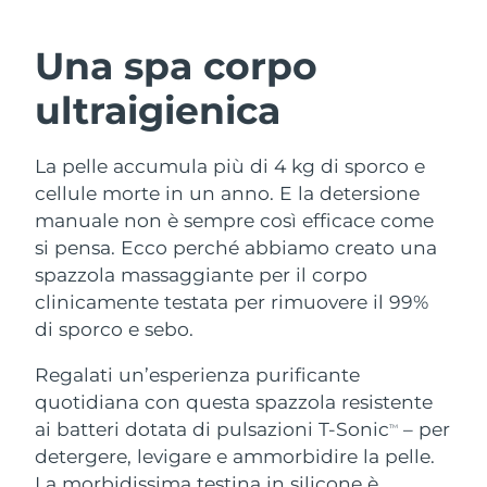
ROUTINE BEAUTY SVEDESI
Austria
Consegna stimata
10/08/2026
Una spa corpo
Bahrein
Consegna stimata
11/08/2026
ultraigienica
Detersione viso
Lifting viso
Belgio
Consegna stimata
10/08/2026
La pelle accumula più di 4 kg di sporco e
LUNA™ 4 pacchetto
BEAR™ 2 pacchetto
Bermuda
Consegna stimata
16/08/2026
cellule morte in un anno. E la detersione
Anti-aging massage
Microcurrent toning
manuale non è sempre così efficace come
Bosnia ed
si pensa. Ecco perché abbiamo creato una
Consegna stimata
13/08/2026
Idratazione
Igiene orale
Erzegovina
spazzola massaggiante per il corpo
LUNA™ 4 Plus
BEAR™ 2 go
UFO™ 3 pacchetto
issa™ 4
clinicamente testata per rimuovere il 99%
Massage, LED heating
Microcurrent toning on-the-go
Brunei
Consegna stimata
15/08/2026
TRATTAMENTI ANTI-AGE FAQ™
di sporco e sebo.
Deep facial hydration
Hybrid silicone sonic toothbrush
Bulgaria
Consegna stimata
10/08/2026
Regalati un’esperienza purificante
NEW
LUNA™ 4 Men
BEAR™ 2 eyes & lips
UFO™ 3 LED
quotidiana con questa spazzola resistente
issa™ 4 plus
Canada
For men, anti-aging massage
Microcurrent line smoothing device
Consegna stimata
14/08/2026
ai batteri dotata di pulsazioni T-Sonic
– per
Near-infrared and red light therapy
TM
Smart hybrid silicone sonic toothbrush
device
Anti-age
Trattamenti LED
detergere, levigare e ammorbidire la pelle.
Cile
Consegna stimata
14/08/2026
La morbidissima testina in silicone è