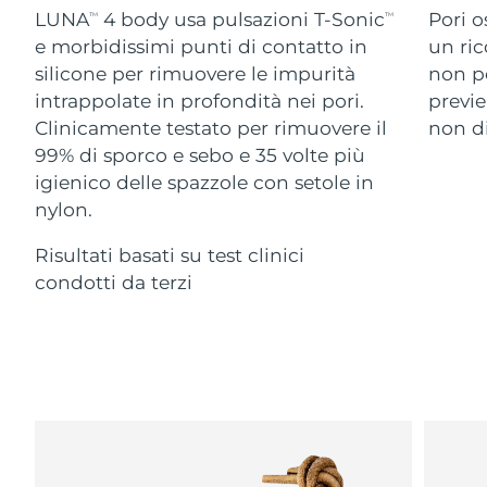
Advanced pore care essentials
For healthy hair
LUNA
4 body usa pulsazioni T-Sonic
Pori o
18% PAP
TM
TM
Israele
Consegna stimata
14/08/2026
Cosmetici
Uomini
e morbidissimi punti di contatto in
un ric
silicone per rimuovere le impurità
non po
Italia
Consegna stimata
10/08/2026
intrappolate in profondità nei pori.
previe
Clinicamente testato per rimuovere il
non di
Giappone
Consegna stimata
13/08/2026
99% di sporco e sebo e 35 volte più
Vedi tutto
Jersey
Consegna stimata
15/08/2026
igienico delle spazzole con setole in
nylon.
Kazakistan
Consegna stimata
12/08/2026
Risultati basati su test clinici
APP FOREO
Kuwait
condotti da terzi
Consegna stimata
10/08/2026
CHI SIAMO
Lettonia
Consegna stimata
10/08/2026
Libano
Consegna stimata
11/08/2026
Lituania
Consegna stimata
10/08/2026
Lussemburgo
Consegna stimata
10/08/2026