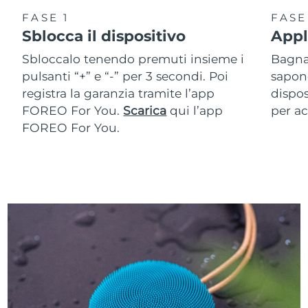
FASE 1
FASE
Sblocca il dispositivo
Appl
Sbloccalo tenendo premuti insieme i
Bagna 
pulsanti “+” e “-” per 3 secondi. Poi
sapone
registra la garanzia tramite l’app
dispos
FOREO For You.
Scarica
qui l’app
per ac
FOREO For You.