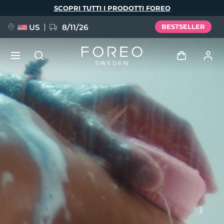
Salta
SCOPRI TUTTI I PRODOTTI FOREO
al
contenuto
principale
US
8/11/26
BESTSELLER
NUOVO
Accedi
Lingua
BREAKING NEWS
Profilo utente
English
Deutsch
Español
I miei dispositivi
FAQ™ Pure Beauty-Tech Elixir
Français
Italiano
Português
I miei ordini
Polski
Svenska
Русский
Türkçe
简体中文
繁體中文
I miei indirizzi
issa™ Teeth Whitening Set
I miei abbonamenti