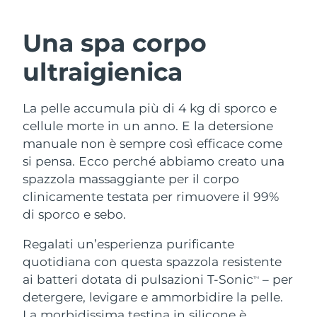
ROUTINE BEAUTY SVEDESI
Austria
Consegna stimata
8/10/26
Una spa corpo
Bahrein
Consegna stimata
8/11/26
ultraigienica
Detersione viso
Lifting viso
Belgio
Consegna stimata
8/10/26
La pelle accumula più di 4 kg di sporco e
LUNA™ 4 pacchetto
BEAR™ 2 pacchetto
Bermuda
Consegna stimata
8/16/26
cellule morte in un anno. E la detersione
Anti-aging massage
Microcurrent toning
manuale non è sempre così efficace come
Bosnia ed
si pensa. Ecco perché abbiamo creato una
Consegna stimata
8/13/26
Idratazione
Igiene orale
Erzegovina
spazzola massaggiante per il corpo
LUNA™ 4 Plus
BEAR™ 2 go
UFO™ 3 pacchetto
issa™ 4
clinicamente testata per rimuovere il 99%
Massage, LED heating
Microcurrent toning on-the-go
Brunei
Consegna stimata
8/15/26
TRATTAMENTI ANTI-AGE FAQ™
di sporco e sebo.
Deep facial hydration
Hybrid silicone sonic toothbrush
Bulgaria
Consegna stimata
8/10/26
Regalati un’esperienza purificante
NEW
LUNA™ 4 Men
BEAR™ 2 eyes & lips
UFO™ 3 LED
quotidiana con questa spazzola resistente
issa™ 4 plus
Canada
For men, anti-aging massage
Microcurrent line smoothing device
Consegna stimata
8/14/26
ai batteri dotata di pulsazioni T-Sonic
– per
Near-infrared and red light therapy
TM
Smart hybrid silicone sonic toothbrush
device
Anti-age
Trattamenti LED
detergere, levigare e ammorbidire la pelle.
Cile
Consegna stimata
8/14/26
La morbidissima testina in silicone è