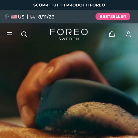
Salta
SCOPRI TUTTI I PRODOTTI FOREO
al
contenuto
principale
US
8/11/26
BESTSELLER
NUOVO
Accedi
Lingua
BREAKING NEWS
Profilo utente
English
Deutsch
Español
I miei dispositivi
FAQ™ Pure Beauty-Tech Elixir
Français
Italiano
Português
I miei ordini
Polski
Svenska
Русский
Türkçe
简体中文
繁體中文
I miei indirizzi
issa™ Teeth Whitening Set
I miei abbonamenti