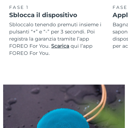
FASE 1
FASE
Sblocca il dispositivo
Appl
Sbloccalo tenendo premuti insieme i
Bagna 
pulsanti “+” e “-” per 3 secondi. Poi
sapone
registra la garanzia tramite l’app
dispos
FOREO For You.
Scarica
qui l’app
per ac
FOREO For You.