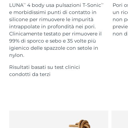
Advanced pore care essentials
For healthy hair
LUNA
4 body usa pulsazioni T-Sonic
Pori o
18% PAP
TM
TM
Israele
Consegna stimata
8/14/26
Cosmetici
Uomini
e morbidissimi punti di contatto in
un ric
silicone per rimuovere le impurità
non po
Italia
Consegna stimata
8/10/26
intrappolate in profondità nei pori.
previe
Clinicamente testato per rimuovere il
non di
Giappone
Consegna stimata
8/13/26
99% di sporco e sebo e 35 volte più
Vedi tutto
Jersey
Consegna stimata
8/15/26
igienico delle spazzole con setole in
nylon.
Kazakistan
Consegna stimata
8/12/26
Risultati basati su test clinici
APP FOREO
Kuwait
condotti da terzi
Consegna stimata
8/10/26
CHI SIAMO
Lettonia
Consegna stimata
8/10/26
Libano
Consegna stimata
8/11/26
Lituania
Consegna stimata
8/10/26
Lussemburgo
Consegna stimata
8/10/26