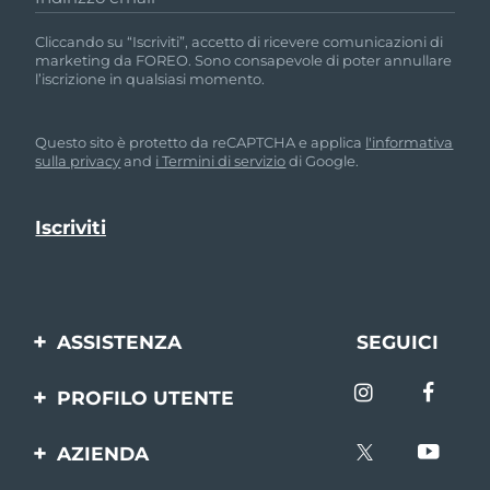
Cliccando su “Iscriviti”, accetto di ricevere comunicazioni di
marketing da FOREO. Sono consapevole di poter annullare
l’iscrizione in qualsiasi momento.
Questo sito è protetto da reCAPTCHA e applica
l'informativa
sulla privacy
and
i Termini di servizio
di Google.
ASSISTENZA
SEGUICI
Contattaci
PROFILO UTENTE
Ordini e spedizioni
Registrazione del
AZIENDA
prodotto
Garanzia e resi