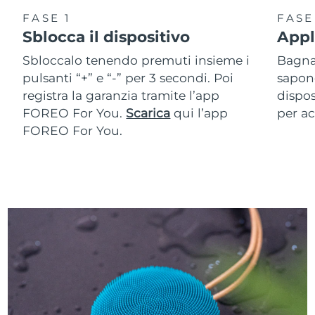
FASE 1
FASE
Sblocca il dispositivo
Appl
Sbloccalo tenendo premuti insieme i
Bagna 
pulsanti “+” e “-” per 3 secondi. Poi
sapone
registra la garanzia tramite l’app
dispos
FOREO For You.
Scarica
qui l’app
per ac
FOREO For You.