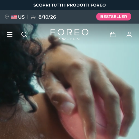
Salta
SCOPRI TUTTI I PRODOTTI FOREO
al
contenuto
principale
US
8/10/26
BESTSELLER
NUOVO
Accedi
Lingua
BREAKING NEWS
Profilo utente
English
Deutsch
Español
I miei dispositivi
FAQ™ Pure Beauty-Tech Elixir
Français
Italiano
Português
I miei ordini
Polski
Svenska
Русский
Türkçe
简体中文
繁體中文
I miei indirizzi
issa™ Teeth Whitening Set
I miei abbonamenti