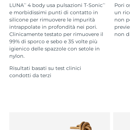
Advanced pore care essentials
For healthy hair
LUNA
4 body usa pulsazioni T-Sonic
Pori o
18% PAP
TM
TM
Israele
Consegna stimata
8/12/26
Cosmetici
Uomini
e morbidissimi punti di contatto in
un ric
silicone per rimuovere le impurità
non po
Italia
Consegna stimata
8/8/26
intrappolate in profondità nei pori.
previe
Clinicamente testato per rimuovere il
non di
Giappone
Consegna stimata
8/11/26
99% di sporco e sebo e 35 volte più
Vedi tutto
Jersey
Consegna stimata
8/13/26
igienico delle spazzole con setole in
nylon.
Kazakistan
Consegna stimata
8/10/26
Risultati basati su test clinici
APP FOREO
Kuwait
condotti da terzi
Consegna stimata
8/8/26
CHI SIAMO
Lettonia
Consegna stimata
8/8/26
Libano
Consegna stimata
8/9/26
Lituania
Consegna stimata
8/8/26
Lussemburgo
Consegna stimata
8/8/26