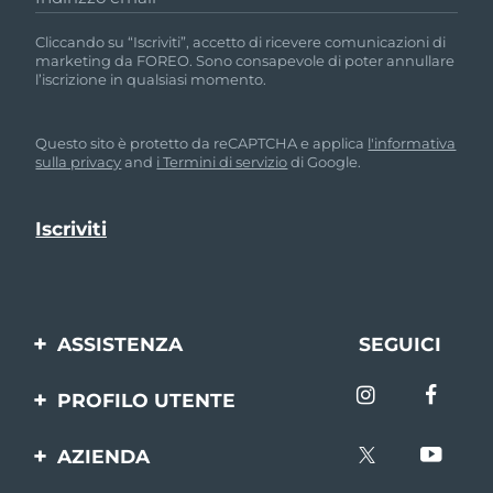
Cliccando su “Iscriviti”, accetto di ricevere comunicazioni di
marketing da FOREO. Sono consapevole di poter annullare
l’iscrizione in qualsiasi momento.
Questo sito è protetto da reCAPTCHA e applica
l'informativa
sulla privacy
and
i Termini di servizio
di Google.
ASSISTENZA
SEGUICI
Contattaci
PROFILO UTENTE
Ordini e spedizioni
Registrazione del
AZIENDA
prodotto
Garanzia e resi