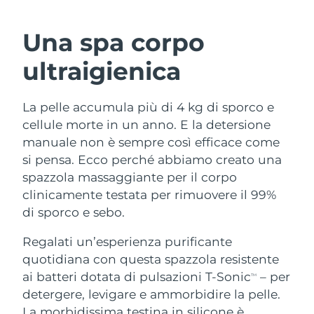
ROUTINE BEAUTY SVEDESI
Austria
Consegna stimata
8/8/26
Una spa corpo
Bahrein
Consegna stimata
8/9/26
ultraigienica
Detersione viso
Lifting viso
Belgio
Consegna stimata
8/8/26
La pelle accumula più di 4 kg di sporco e
LUNA™ 4 pacchetto
BEAR™ 2 pacchetto
Bermuda
Consegna stimata
8/14/26
cellule morte in un anno. E la detersione
Anti-aging massage
Microcurrent toning
manuale non è sempre così efficace come
Bosnia ed
si pensa. Ecco perché abbiamo creato una
Consegna stimata
8/11/26
Idratazione
Igiene orale
Erzegovina
spazzola massaggiante per il corpo
LUNA™ 4 Plus
BEAR™ 2 go
UFO™ 3 pacchetto
issa™ 4
clinicamente testata per rimuovere il 99%
Massage, LED heating
Microcurrent toning on-the-go
Brunei
Consegna stimata
8/13/26
TRATTAMENTI ANTI-AGE FAQ™
di sporco e sebo.
Deep facial hydration
Hybrid silicone sonic toothbrush
Bulgaria
Consegna stimata
8/8/26
Regalati un’esperienza purificante
NEW
LUNA™ 4 Men
BEAR™ 2 eyes & lips
UFO™ 3 LED
quotidiana con questa spazzola resistente
issa™ 4 plus
Canada
For men, anti-aging massage
Microcurrent line smoothing device
Consegna stimata
8/12/26
ai batteri dotata di pulsazioni T-Sonic
– per
Near-infrared and red light therapy
TM
Smart hybrid silicone sonic toothbrush
device
Anti-age
Trattamenti LED
detergere, levigare e ammorbidire la pelle.
Cile
Consegna stimata
8/12/26
La morbidissima testina in silicone è