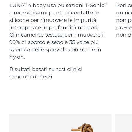
Advanced pore care essentials
For healthy hair
LUNA
4 body usa pulsazioni T-Sonic
Pori o
18% PAP
TM
TM
Israele
Consegna stimata
8/13/26
Cosmetici
Uomini
e morbidissimi punti di contatto in
un ric
silicone per rimuovere le impurità
non po
Italia
Consegna stimata
8/9/26
intrappolate in profondità nei pori.
previe
Clinicamente testato per rimuovere il
non di
Giappone
Consegna stimata
8/12/26
99% di sporco e sebo e 35 volte più
Vedi tutto
Jersey
Consegna stimata
8/14/26
igienico delle spazzole con setole in
nylon.
Kazakistan
Consegna stimata
8/11/26
Risultati basati su test clinici
APP FOREO
Kuwait
condotti da terzi
Consegna stimata
8/9/26
CHI SIAMO
Lettonia
Consegna stimata
8/9/26
Libano
Consegna stimata
8/10/26
Lituania
Consegna stimata
8/9/26
Lussemburgo
Consegna stimata
8/9/26