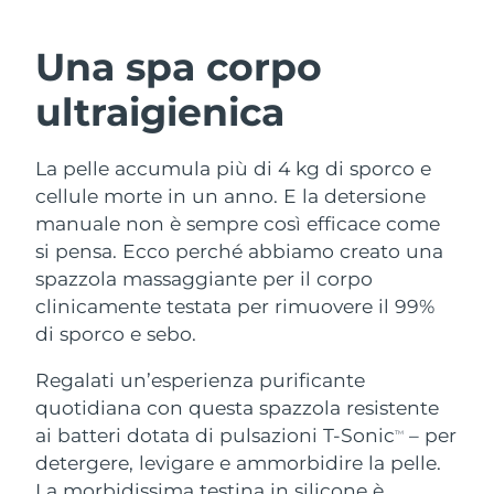
ROUTINE BEAUTY SVEDESI
Austria
Consegna stimata
8/9/26
Una spa corpo
Bahrein
Consegna stimata
8/10/26
ultraigienica
Detersione viso
Lifting viso
Belgio
Consegna stimata
8/9/26
La pelle accumula più di 4 kg di sporco e
LUNA™ 4 pacchetto
BEAR™ 2 pacchetto
Bermuda
Consegna stimata
8/15/26
cellule morte in un anno. E la detersione
Anti-aging massage
Microcurrent toning
manuale non è sempre così efficace come
Bosnia ed
si pensa. Ecco perché abbiamo creato una
Consegna stimata
8/12/26
Idratazione
Igiene orale
Erzegovina
spazzola massaggiante per il corpo
LUNA™ 4 Plus
BEAR™ 2 go
UFO™ 3 pacchetto
issa™ 4
clinicamente testata per rimuovere il 99%
Massage, LED heating
Microcurrent toning on-the-go
Brunei
Consegna stimata
8/14/26
TRATTAMENTI ANTI-AGE FAQ™
di sporco e sebo.
Deep facial hydration
Hybrid silicone sonic toothbrush
Bulgaria
Consegna stimata
8/9/26
Regalati un’esperienza purificante
NEW
LUNA™ 4 Men
BEAR™ 2 eyes & lips
UFO™ 3 LED
quotidiana con questa spazzola resistente
issa™ 4 plus
Canada
For men, anti-aging massage
Microcurrent line smoothing device
Consegna stimata
8/13/26
ai batteri dotata di pulsazioni T-Sonic
– per
Near-infrared and red light therapy
TM
Smart hybrid silicone sonic toothbrush
device
Anti-age
Trattamenti LED
detergere, levigare e ammorbidire la pelle.
Cile
Consegna stimata
8/13/26
La morbidissima testina in silicone è