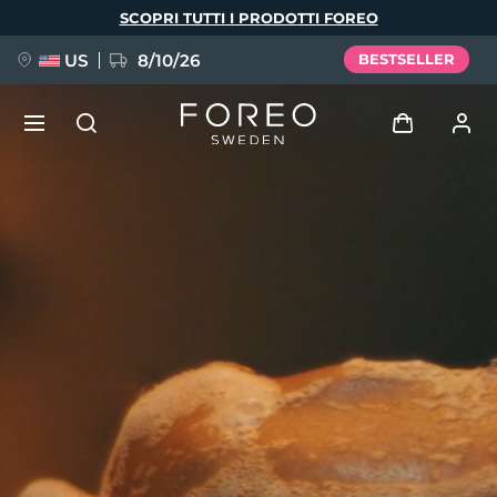
Salta
SCOPRI TUTTI I PRODOTTI FOREO
al
contenuto
principale
US
8/10/26
BESTSELLER
NUOVO
Accedi
Lingua
BREAKING NEWS
Profilo utente
English
Deutsch
Español
I miei dispositivi
FAQ™ Pure Beauty-Tech Elixir
Français
Italiano
Português
I miei ordini
Polski
Svenska
Русский
Türkçe
简体中文
繁體中文
I miei indirizzi
issa™ Teeth Whitening Set
I miei abbonamenti