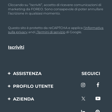
Cliccando su “Iscriviti”, accetto di ricevere comunicazioni di
marketing da FOREO. Sono consapevole di poter annullare
l’iscrizione in qualsiasi momento.
Questo sito è protetto da reCAPTCHA e applica
l'informativa
sulla privacy
and
i Termini di servizio
di Google.
ASSISTENZA
SEGUICI
Contattaci
PROFILO UTENTE
Ordini e spedizioni
Registrazione del
AZIENDA
prodotto
Garanzia e resi
FOREO
Aiuto