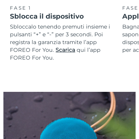
FASE 1
FASE
Sblocca il dispositivo
Appl
Sbloccalo tenendo premuti insieme i
Bagna 
pulsanti “+” e “-” per 3 secondi. Poi
sapone
registra la garanzia tramite l’app
dispos
FOREO For You.
Scarica
qui l’app
per ac
FOREO For You.