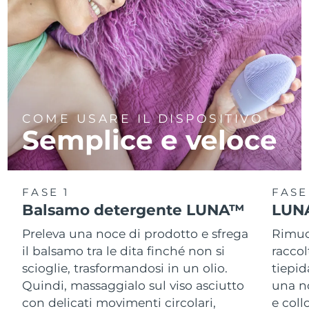
COME USARE IL DISPOSITIVO
Semplice e veloce
FASE 1
FASE
Balsamo detergente LUNA™
LUNA
Preleva una noce di prodotto e sfrega
Rimuov
il balsamo tra le dita finché non si
racco
scioglie, trasformandosi in un olio.
tiepid
Quindi, massaggialo sul viso asciutto
una n
con delicati movimenti circolari,
e col