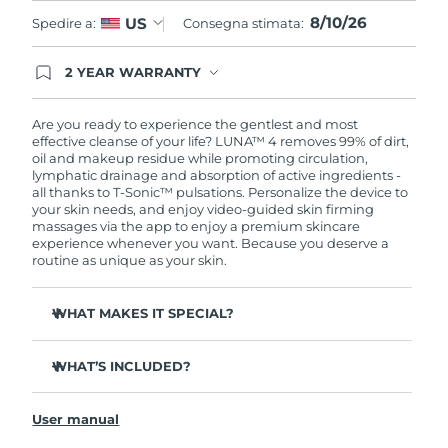
8/10/26
US
Spedire a:
Consegna stimata:
2 YEAR WARRANTY
Ordering today registers you for full FOREO
warranty coverage. This means if you experience
issues within 2-year of purchase, FOREO will
Are you ready to experience the gentlest and most
replace your product free of charge.
effective cleanse of your life? LUNA™ 4 removes 99% of dirt,
oil and makeup residue while promoting circulation,
lymphatic drainage and absorption of active ingredients -
all thanks to T-Sonic™ pulsations. Personalize the device to
your skin needs, and enjoy video-guided skin firming
massages via the app to enjoy a premium skincare
experience whenever you want. Because you deserve a
routine as unique as your skin.
WHAT MAKES IT SPECIAL?
100% of users report more refreshed & radiant skin.
WHAT’S INCLUDED?
96% of users report healthier-looking skin. 81% report
reduced blemishes.
LUNA
4
™
98% of users experience better absorption of skincare
User manual
USB charging cable
products.