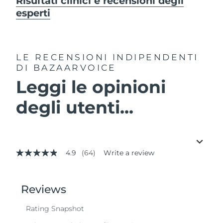
Risultati clinici e recensioni degli
esperti
LE RECENSIONI INDIPENDENTI
DI BAZAARVOICE
Leggi le opinioni
degli utenti...
4.9
(64)
Write a review
4.9
out
of
5
stars,
average
rating
value.
Read