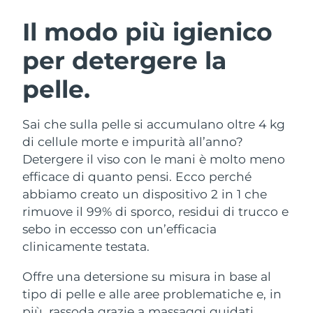
ROUTINE BEAUTY SVEDESI
Austria
Consegna stimata
09/08/2026
Il modo più igienico
per detergere la
Bahrein
Consegna stimata
10/08/2026
pelle.
Detersione viso
Lifting viso
Belgio
Consegna stimata
09/08/2026
LUNA™ 4 pacchetto
BEAR™ 2 pacchetto
Bermuda
Consegna stimata
15/08/2026
Sai che sulla pelle si accumulano oltre 4 kg
Anti-aging massage
Microcurrent toning
di cellule morte e impurità all’anno?
Bosnia ed
Detergere il viso con le mani è molto meno
Consegna stimata
12/08/2026
Idratazione
Igiene orale
Erzegovina
efficace di quanto pensi. Ecco perché
LUNA™ 4 Plus
BEAR™ 2 go
UFO™ 3 pacchetto
issa™ 4
abbiamo creato un dispositivo 2 in 1 che
Massage, LED heating
Microcurrent toning on-the-go
Brunei
Consegna stimata
14/08/2026
TRATTAMENTI ANTI-AGE FAQ™
rimuove il 99% di sporco, residui di trucco e
Deep facial hydration
Hybrid silicone sonic toothbrush
sebo in eccesso con un’efficacia
Bulgaria
Consegna stimata
09/08/2026
NEW
clinicamente testata.
LUNA™ 4 Men
BEAR™ 2 eyes & lips
UFO™ 3 LED
issa™ 4 plus
Canada
For men, anti-aging massage
Microcurrent line smoothing device
Consegna stimata
13/08/2026
Offre una detersione su misura in base al
Near-infrared and red light therapy
Smart hybrid silicone sonic toothbrush
device
Anti-age
Trattamenti LED
tipo di pelle e alle aree problematiche e, in
Cile
Consegna stimata
13/08/2026
più, rassoda grazie a massaggi guidati