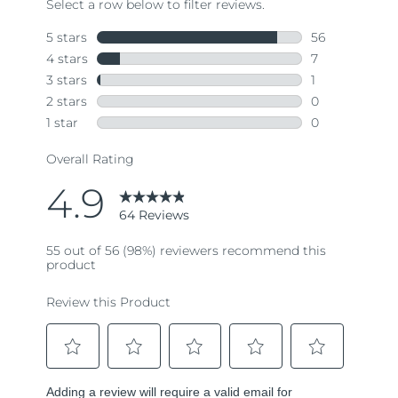
64
Reviews.
Same
page
link.