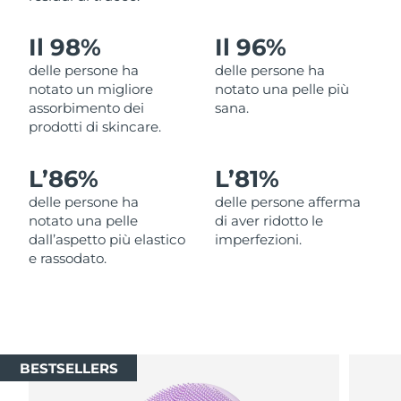
Filippine
Consegna stimata
12/08/2026
Il 98%
Il 96%
Polonia
Consegna stimata
10/08/2026
delle persone ha
delle persone ha
notato un migliore
notato una pelle più
Portogallo
Consegna stimata
09/08/2026
assorbimento dei
sana.
prodotti di skincare.
Portorico
Consegna stimata
11/08/2026
L’
86%
L’
81%
Qatar
Consegna stimata
10/08/2026
delle persone ha
delle persone afferma
notato una pelle
di aver ridotto le
Riunione
Consegna stimata
14/08/2026
dall’aspetto più elastico
imperfezioni.
e rassodato.
Romania
Consegna stimata
09/08/2026
Russia
Consegna stimata
17/08/2026
Arabia Saudita
Consegna stimata
10/08/2026
BESTSELLERS
Singapore
Consegna stimata
11/08/2026