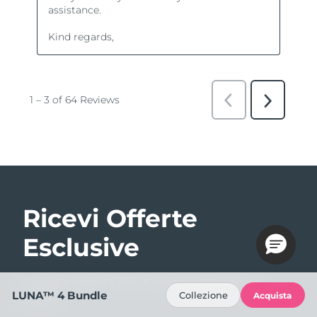
Ricevi Offerte
Esclusive
Iscriviti e ottieni il 15% di sconto sul tuo primo
LUNA™ 4 Bundle
Collezione
Acquista
ordine!