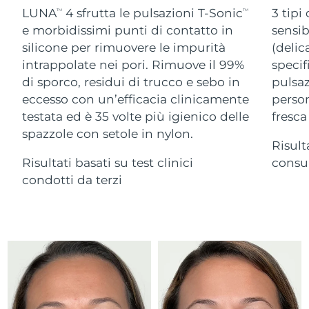
Advanced pore care essentials
For healthy hair
LUNA
4 sfrutta le pulsazioni T-Sonic
3 tipi
18% PAP
TM
TM
Israele
Consegna stimata
13/08/2026
Cosmetici
Uomini
e morbidissimi punti di contatto in
sensib
silicone per rimuovere le impurità
(delic
Italia
Consegna stimata
09/08/2026
intrappolate nei pori. Rimuove il 99%
specif
di sporco, residui di trucco e sebo in
pulsaz
Giappone
Consegna stimata
12/08/2026
eccesso con un’efficacia clinicamente
person
Vedi tutto
Jersey
Consegna stimata
14/08/2026
testata ed è 35 volte più igienico delle
fresca
spazzole con setole in nylon.
Risult
Kazakistan
Consegna stimata
11/08/2026
Risultati basati su test clinici
consum
APP FOREO
Kuwait
condotti da terzi
Consegna stimata
09/08/2026
CHI SIAMO
Lettonia
Consegna stimata
09/08/2026
Libano
Consegna stimata
10/08/2026
Lituania
Consegna stimata
09/08/2026
Lussemburgo
Consegna stimata
09/08/2026