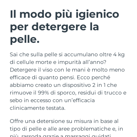
ROUTINE BEAUTY SVEDESI
Austria
Consegna stimata
8/9/26
Il modo più igienico
per detergere la
Bahrein
Consegna stimata
8/10/26
pelle.
Detersione viso
Lifting viso
Belgio
Consegna stimata
8/9/26
LUNA™ 4 pacchetto
BEAR™ 2 pacchetto
Bermuda
Consegna stimata
8/15/26
Sai che sulla pelle si accumulano oltre 4 kg
Anti-aging massage
Microcurrent toning
di cellule morte e impurità all’anno?
Bosnia ed
Detergere il viso con le mani è molto meno
Consegna stimata
8/12/26
Idratazione
Igiene orale
Erzegovina
efficace di quanto pensi. Ecco perché
LUNA™ 4 Plus
BEAR™ 2 go
UFO™ 3 pacchetto
issa™ 4
abbiamo creato un dispositivo 2 in 1 che
Massage, LED heating
Microcurrent toning on-the-go
Brunei
Consegna stimata
8/14/26
TRATTAMENTI ANTI-AGE FAQ™
rimuove il 99% di sporco, residui di trucco e
Deep facial hydration
Hybrid silicone sonic toothbrush
sebo in eccesso con un’efficacia
Bulgaria
Consegna stimata
8/9/26
NEW
clinicamente testata.
LUNA™ 4 Men
BEAR™ 2 eyes & lips
UFO™ 3 LED
issa™ 4 plus
Canada
For men, anti-aging massage
Microcurrent line smoothing device
Consegna stimata
8/13/26
Offre una detersione su misura in base al
Near-infrared and red light therapy
Smart hybrid silicone sonic toothbrush
device
Anti-age
Trattamenti LED
tipo di pelle e alle aree problematiche e, in
Cile
Consegna stimata
8/13/26
più, rassoda grazie a massaggi guidati