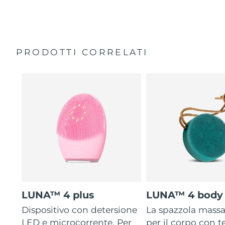
General manual
2-year warranty (Spain, Portugal, Sweden: 3-year
warranty)
PRODOTTI CORRELATI
LUNA™ 4 plus
LUNA™ 4 body
Dispositivo con detersione
La spazzola mass
LED e microcorrente. Per
per il corpo con 