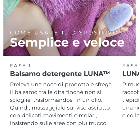
COME USARE IL DISPOSITIVO
Semplice e veloce
FASE 1
FASE
Balsamo detergente LUNA™
LUNA
Preleva una noce di prodotto e sfrega
Rimuov
il balsamo tra le dita finché non si
racco
scioglie, trasformandosi in un olio.
tiepid
Quindi, massaggialo sul viso asciutto
una n
con delicati movimenti circolari,
e col
insistendo sulle aree con più trucco.