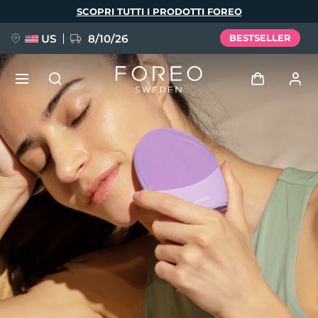
Salta
SCOPRI TUTTI I PRODOTTI FOREO
al
contenuto
principale
US
8/10/26
BESTSELLER
NUOVO
Accedi
Lingua
BREAKING NEWS
Profilo utente
English
Deutsch
Español
I miei dispositivi
FAQ™ Pure Beauty-Tech Elixir
Français
Italiano
Português
I miei ordini
Polski
Svenska
Русский
Türkçe
简体中文
繁體中文
I miei indirizzi
issa™ Teeth Whitening Set
I miei abbonamenti