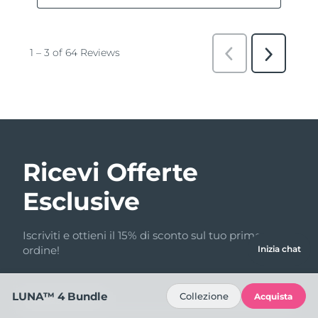
Ricevi Offerte
Esclusive
Iscriviti e ottieni il 15% di sconto sul tuo primo
ordine!
Inizia chat
LUNA™ 4 Bundle
Collezione
Acquista
Indirizzo email