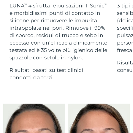
Advanced pore care essentials
For healthy hair
LUNA
4 sfrutta le pulsazioni T-Sonic
3 tipi
18% PAP
TM
TM
Israele
Consegna stimata
8/13/26
Cosmetici
Uomini
e morbidissimi punti di contatto in
sensib
silicone per rimuovere le impurità
(delic
Italia
Consegna stimata
8/9/26
intrappolate nei pori. Rimuove il 99%
specif
di sporco, residui di trucco e sebo in
pulsaz
Giappone
Consegna stimata
8/12/26
eccesso con un’efficacia clinicamente
person
Vedi tutto
Jersey
Consegna stimata
8/14/26
testata ed è 35 volte più igienico delle
fresca
spazzole con setole in nylon.
Risult
Kazakistan
Consegna stimata
8/11/26
Risultati basati su test clinici
consum
APP FOREO
Kuwait
condotti da terzi
Consegna stimata
8/9/26
CHI SIAMO
Lettonia
Consegna stimata
8/9/26
Libano
Consegna stimata
8/10/26
Lituania
Consegna stimata
8/9/26
Lussemburgo
Consegna stimata
8/9/26