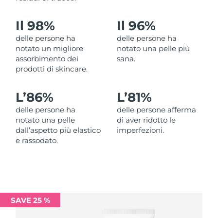
Filippine
Consegna stimata
8/12/26
Il 98%
Il 96%
Polonia
Consegna stimata
8/10/26
delle persone ha
delle persone ha
notato un migliore
notato una pelle più
Portogallo
Consegna stimata
8/9/26
assorbimento dei
sana.
prodotti di skincare.
Portorico
Consegna stimata
8/11/26
L’
86%
L’
81%
Qatar
Consegna stimata
8/10/26
delle persone ha
delle persone afferma
notato una pelle
di aver ridotto le
Riunione
Consegna stimata
8/14/26
dall’aspetto più elastico
imperfezioni.
e rassodato.
Romania
Consegna stimata
8/9/26
Russia
Consegna stimata
8/17/26
Arabia Saudita
Consegna stimata
8/10/26
SAVE 25 %
Singapore
Consegna stimata
8/11/26