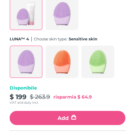
Turchia
Consegna stimata
8/10/26
Emirati Arabi Uniti
Consegna stimata
8/10/26
Regno Unito
Consegna stimata
8/9/26
LUNA™ 4
Choose skin type:
Sensitive skin
Stati Uniti
Consegna stimata
8/10/26
Uzbekistan
Consegna stimata
8/14/26
Vietnam
Consegna stimata
8/15/26
Disponibile
$ 199
$ 263.9
risparmia
$ 64.9
VAT and duty incl.
Add