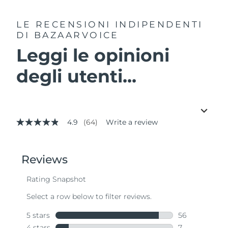
LE RECENSIONI INDIPENDENTI
DI BAZAARVOICE
Leggi le opinioni
degli utenti...
4.9
(64)
Write a review
4.9
out
of
5
stars,
average
rating
value.
Read
64
Reviews.
Same
page