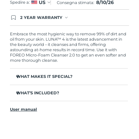
8/10/26
US
Spedire a:
Consegna stimata:
2 YEAR WARRANTY
Ordering today registers you for full FOREO
warranty coverage. This means if you experience
issues within 2-year of purchase, FOREO will
Embrace the most hygienic way to remove 99% of dirt and
replace your product free of charge.
oil from your skin. LUNA™ 4 is the latest advancement in
the beauty world – it cleanses and firms, offering
astounding at-home results in record time. Use it with
FOREO Micro-Foam Cleanser 2.0 to get an even softer and
more thorough cleanse.
WHAT MAKES IT SPECIAL?
96% of users report healthier-looking skin. 81% report
reduced blemishes.
WHAT’S INCLUDED?
Removes deep-seated dirt and oil without stripping
LUNA
4
™
skin.
User manual
LUNA
Micro-Foam Cleanser 2.0
™
86% of users report skin looks & feels firmer and more
elastic.
USB charging cable
Nourishes and protects skin from free radical damage.
Travel pouch
35x more hygienic than brushes with nylon bristles.
Quick start guide