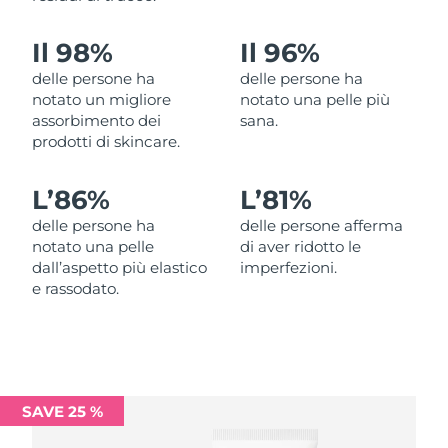
Filippine
Consegna stimata
8/13/26
Il 98%
Il 96%
Polonia
Consegna stimata
8/11/26
delle persone ha
delle persone ha
notato un migliore
notato una pelle più
Portogallo
Consegna stimata
8/10/26
assorbimento dei
sana.
prodotti di skincare.
Portorico
Consegna stimata
8/12/26
L’
86%
L’
81%
Qatar
Consegna stimata
8/11/26
delle persone ha
delle persone afferma
notato una pelle
di aver ridotto le
Riunione
Consegna stimata
8/15/26
dall’aspetto più elastico
imperfezioni.
e rassodato.
Romania
Consegna stimata
8/10/26
Russia
Consegna stimata
8/18/26
Arabia Saudita
Consegna stimata
8/11/26
SAVE 25 %
Singapore
Consegna stimata
8/12/26