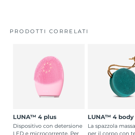
General manual
2-year warranty (Spain, Portugal, Sweden: 3-year
warranty)
PRODOTTI CORRELATI
LUNA™ 4 plus
LUNA™ 4 body
Dispositivo con detersione
La spazzola mass
LED e microcorrente. Per
per il corpo con 