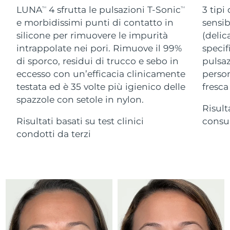
Advanced pore care essentials
For healthy hair
LUNA
4 sfrutta le pulsazioni T-Sonic
3 tipi
18% PAP
TM
TM
Israele
Consegna stimata
8/14/26
Cosmetici
Uomini
e morbidissimi punti di contatto in
sensib
silicone per rimuovere le impurità
(delic
Italia
Consegna stimata
8/10/26
intrappolate nei pori. Rimuove il 99%
specif
di sporco, residui di trucco e sebo in
pulsaz
Giappone
Consegna stimata
8/13/26
eccesso con un’efficacia clinicamente
person
Vedi tutto
Jersey
Consegna stimata
8/15/26
testata ed è 35 volte più igienico delle
fresca
spazzole con setole in nylon.
Risult
Kazakistan
Consegna stimata
8/12/26
Risultati basati su test clinici
consum
APP FOREO
Kuwait
condotti da terzi
Consegna stimata
8/10/26
CHI SIAMO
Lettonia
Consegna stimata
8/10/26
Libano
Consegna stimata
8/11/26
Lituania
Consegna stimata
8/10/26
Lussemburgo
Consegna stimata
8/10/26