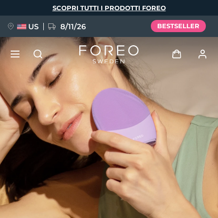
Salta
SCOPRI TUTTI I PRODOTTI FOREO
al
contenuto
principale
US
8/11/26
BESTSELLER
NUOVO
Accedi
Lingua
BREAKING NEWS
Profilo utente
English
Deutsch
Español
I miei dispositivi
FAQ™ Pure Beauty-Tech Elixir
Français
Italiano
Português
I miei ordini
Polski
Svenska
Русский
Türkçe
简体中文
繁體中文
I miei indirizzi
issa™ Teeth Whitening Set
I miei abbonamenti