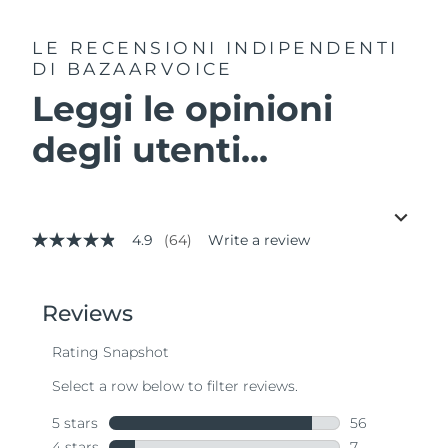
LE RECENSIONI INDIPENDENTI
DI BAZAARVOICE
Leggi le opinioni
degli utenti...
4.9
(64)
Write a review
4.9
out
of
5
stars,
average
rating
value.
Read
64
Reviews.
Same
page