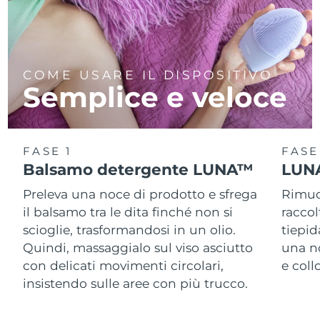
COME USARE IL DISPOSITIVO
Semplice e veloce
FASE 1
FASE
Balsamo detergente LUNA™
LUNA
Preleva una noce di prodotto e sfrega
Rimuov
il balsamo tra le dita finché non si
racco
scioglie, trasformandosi in un olio.
tiepid
Quindi, massaggialo sul viso asciutto
una n
con delicati movimenti circolari,
e col
insistendo sulle aree con più trucco.