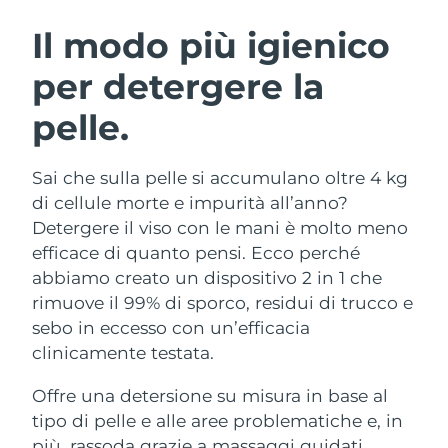
ROUTINE BEAUTY SVEDESI
Austria
Consegna stimata
8/10/26
Il modo più igienico
per detergere la
Bahrein
Consegna stimata
8/11/26
pelle.
Detersione viso
Lifting viso
Belgio
Consegna stimata
8/10/26
LUNA™ 4 pacchetto
BEAR™ 2 pacchetto
Bermuda
Consegna stimata
8/16/26
Sai che sulla pelle si accumulano oltre 4 kg
Anti-aging massage
Microcurrent toning
di cellule morte e impurità all’anno?
Bosnia ed
Detergere il viso con le mani è molto meno
Consegna stimata
8/13/26
Idratazione
Igiene orale
Erzegovina
efficace di quanto pensi. Ecco perché
LUNA™ 4 Plus
BEAR™ 2 go
UFO™ 3 pacchetto
issa™ 4
abbiamo creato un dispositivo 2 in 1 che
Massage, LED heating
Microcurrent toning on-the-go
Brunei
Consegna stimata
8/15/26
TRATTAMENTI ANTI-AGE FAQ™
rimuove il 99% di sporco, residui di trucco e
Deep facial hydration
Hybrid silicone sonic toothbrush
sebo in eccesso con un’efficacia
Bulgaria
Consegna stimata
8/10/26
NEW
clinicamente testata.
LUNA™ 4 Men
BEAR™ 2 eyes & lips
UFO™ 3 LED
issa™ 4 plus
Canada
For men, anti-aging massage
Microcurrent line smoothing device
Consegna stimata
8/14/26
Offre una detersione su misura in base al
Near-infrared and red light therapy
Smart hybrid silicone sonic toothbrush
device
Anti-age
Trattamenti LED
tipo di pelle e alle aree problematiche e, in
Cile
Consegna stimata
8/14/26
più, rassoda grazie a massaggi guidati