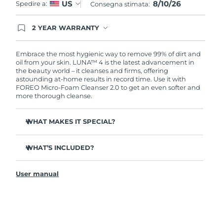
8/10/26
US
Spedire a:
Consegna stimata:
2 YEAR WARRANTY
Ordering today registers you for full FOREO
warranty coverage. This means if you experience
issues within 2-year of purchase, FOREO will
Embrace the most hygienic way to remove 99% of dirt and
replace your product free of charge.
oil from your skin. LUNA™ 4 is the latest advancement in
the beauty world – it cleanses and firms, offering
astounding at-home results in record time. Use it with
FOREO Micro-Foam Cleanser 2.0 to get an even softer and
more thorough cleanse.
WHAT MAKES IT SPECIAL?
96% of users report healthier-looking skin. 81% report
reduced blemishes.
WHAT’S INCLUDED?
Removes deep-seated dirt and oil without stripping
LUNA
4
™
skin.
User manual
LUNA
Micro-Foam Cleanser 2.0
™
86% of users report skin looks & feels firmer and more
elastic.
USB charging cable
Nourishes and protects skin from free radical damage.
Travel pouch
35x more hygienic than brushes with nylon bristles.
Quick start guide