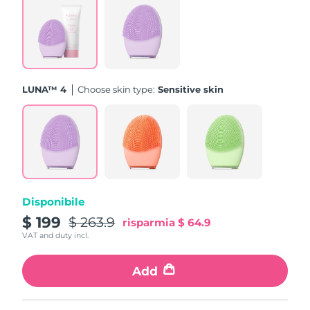
Turchia
Consegna stimata
8/11/26
Emirati Arabi Uniti
Consegna stimata
8/11/26
Regno Unito
Consegna stimata
8/10/26
LUNA™ 4
Choose skin type:
Sensitive skin
Stati Uniti
Consegna stimata
8/11/26
Uzbekistan
Consegna stimata
8/15/26
Vietnam
Consegna stimata
8/16/26
Disponibile
$ 199
$ 263.9
risparmia
$ 64.9
VAT and duty incl.
Add