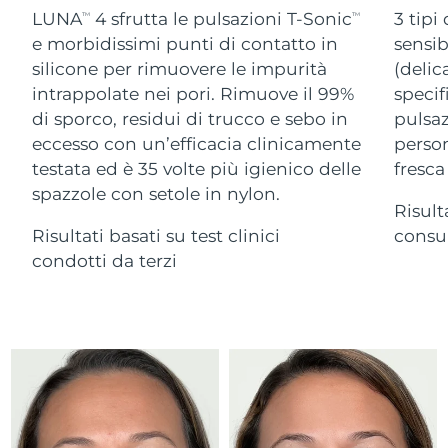
Advanced pore care essentials
For healthy hair
LUNA
4 sfrutta le pulsazioni T-Sonic
3 tipi
18% PAP
TM
TM
Israele
Consegna stimata
8/14/26
Cosmetici
Uomini
e morbidissimi punti di contatto in
sensib
silicone per rimuovere le impurità
(delic
Italia
Consegna stimata
8/10/26
intrappolate nei pori. Rimuove il 99%
specif
di sporco, residui di trucco e sebo in
pulsaz
Giappone
Consegna stimata
8/13/26
eccesso con un’efficacia clinicamente
person
Vedi tutto
Jersey
Consegna stimata
8/15/26
testata ed è 35 volte più igienico delle
fresca
spazzole con setole in nylon.
Risult
Kazakistan
Consegna stimata
8/12/26
Risultati basati su test clinici
consum
APP FOREO
Kuwait
condotti da terzi
Consegna stimata
8/10/26
CHI SIAMO
Lettonia
Consegna stimata
8/10/26
Libano
Consegna stimata
8/11/26
Lituania
Consegna stimata
8/10/26
Lussemburgo
Consegna stimata
8/10/26