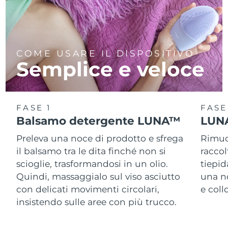
COME USARE IL DISPOSITIVO
Semplice e veloce
FASE 1
FASE
Balsamo detergente LUNA™
LUNA
Preleva una noce di prodotto e sfrega
Rimuov
il balsamo tra le dita finché non si
racco
scioglie, trasformandosi in un olio.
tiepid
Quindi, massaggialo sul viso asciutto
una n
con delicati movimenti circolari,
e col
insistendo sulle aree con più trucco.