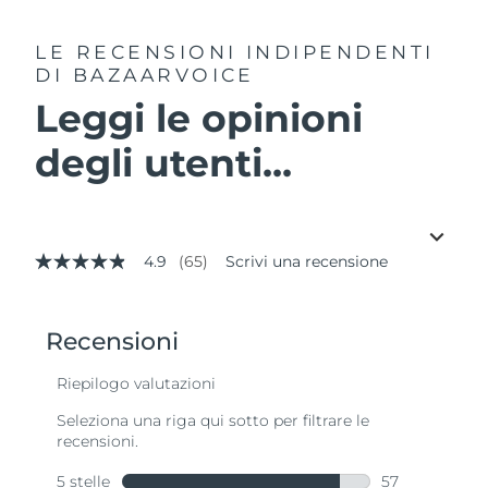
LE RECENSIONI INDIPENDENTI
DI BAZAARVOICE
Leggi le opinioni
degli utenti...
4.9
(65)
Scrivi una recensione
4.9
stelle
su
5
,
valore
di
valutazione
medio.
Read
65
Reviews.
Stesso