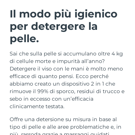
ROUTINE BEAUTY SVEDESI
Austria
Consegna stimata
8/10/26
Il modo più igienico
per detergere la
Bahrein
Consegna stimata
8/11/26
pelle.
Detersione viso
Lifting viso
Belgio
Consegna stimata
8/10/26
LUNA™ 4 pacchetto
BEAR™ 2 pacchetto
Bermuda
Consegna stimata
8/16/26
Sai che sulla pelle si accumulano oltre 4 kg
Anti-aging massage
Microcurrent toning
di cellule morte e impurità all’anno?
Bosnia ed
Detergere il viso con le mani è molto meno
Consegna stimata
8/13/26
Idratazione
Igiene orale
Erzegovina
efficace di quanto pensi. Ecco perché
LUNA™ 4 Plus
BEAR™ 2 go
UFO™ 3 pacchetto
issa™ 4
abbiamo creato un dispositivo 2 in 1 che
Massage, LED heating
Microcurrent toning on-the-go
Brunei
Consegna stimata
8/15/26
TRATTAMENTI ANTI-AGE FAQ™
rimuove il 99% di sporco, residui di trucco e
Deep facial hydration
Hybrid silicone sonic toothbrush
sebo in eccesso con un’efficacia
Bulgaria
Consegna stimata
8/10/26
NEW
clinicamente testata.
LUNA™ 4 Men
BEAR™ 2 eyes & lips
UFO™ 3 LED
issa™ 4 plus
Canada
For men, anti-aging massage
Microcurrent line smoothing device
Consegna stimata
8/14/26
Offre una detersione su misura in base al
Near-infrared and red light therapy
Smart hybrid silicone sonic toothbrush
device
Anti-age
Trattamenti LED
tipo di pelle e alle aree problematiche e, in
Cile
Consegna stimata
8/14/26
più, rassoda grazie a massaggi guidati