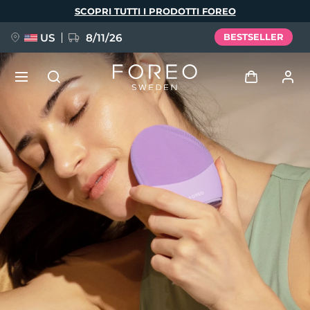
Salta
SCOPRI TUTTI I PRODOTTI FOREO
al
contenuto
principale
US
8/11/26
BESTSELLER
NUOVO
Accedi
Lingua
BREAKING NEWS
Profilo utente
English
Deutsch
Español
I miei dispositivi
FAQ™ Pure Beauty-Tech Elixir
Français
Italiano
Português
I miei ordini
Polski
Svenska
Русский
Türkçe
简体中文
繁體中文
I miei indirizzi
issa™ Teeth Whitening Set
I miei abbonamenti