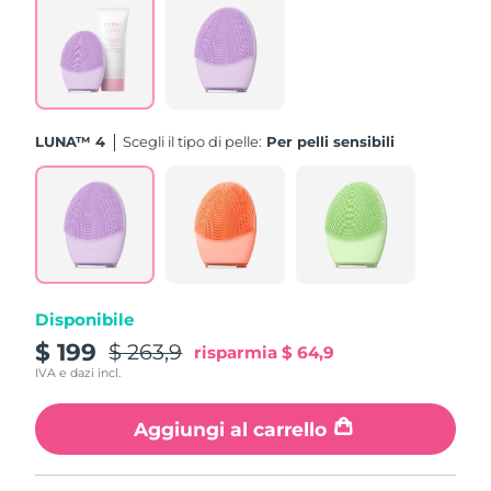
Turchia
Consegna stimata
8/11/26
Emirati Arabi Uniti
Consegna stimata
8/11/26
Regno Unito
Consegna stimata
8/10/26
LUNA™ 4
Scegli il tipo di pelle:
Per pelli sensibili
Stati Uniti
Consegna stimata
8/11/26
Uzbekistan
Consegna stimata
8/15/26
Vietnam
Consegna stimata
8/16/26
Disponibile
$ 199
$ 263,9
risparmia
$ 64,9
IVA e dazi incl.
Aggiungi al carrello