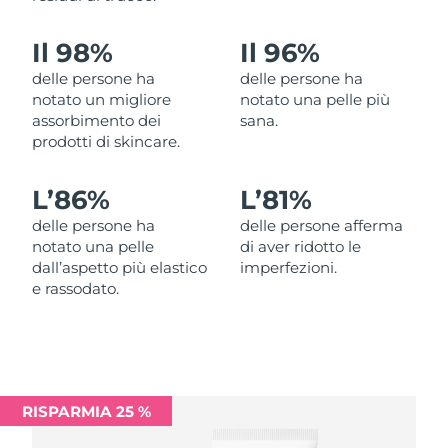
Filippine
Consegna stimata
8/13/26
Il 98%
Il 96%
Polonia
Consegna stimata
8/11/26
delle persone ha
delle persone ha
notato un migliore
notato una pelle più
Portogallo
Consegna stimata
8/10/26
assorbimento dei
sana.
prodotti di skincare.
Portorico
Consegna stimata
8/12/26
L’
86%
L’
81%
Qatar
Consegna stimata
8/11/26
delle persone ha
delle persone afferma
notato una pelle
di aver ridotto le
Riunione
Consegna stimata
8/15/26
dall’aspetto più elastico
imperfezioni.
e rassodato.
Romania
Consegna stimata
8/10/26
Russia
Consegna stimata
8/18/26
Arabia Saudita
Consegna stimata
8/11/26
RISPARMIA 25 %
Singapore
Consegna stimata
8/12/26