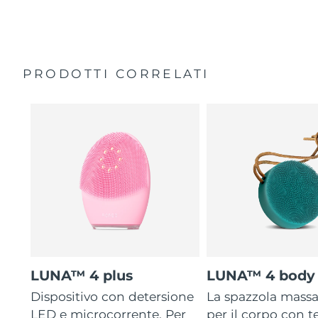
35 volte più igienico delle spazzole con setole in nylon.
Custodia da viaggio
Garanzia di 2 anni (Spagna, Portogallo, Svezia: Garanzia
di 3 anni)
PRODOTTI CORRELATI
LUNA™ 4 plus
LUNA™ 4 body
Dispositivo con detersione
La spazzola mass
LED e microcorrente. Per
per il corpo con 