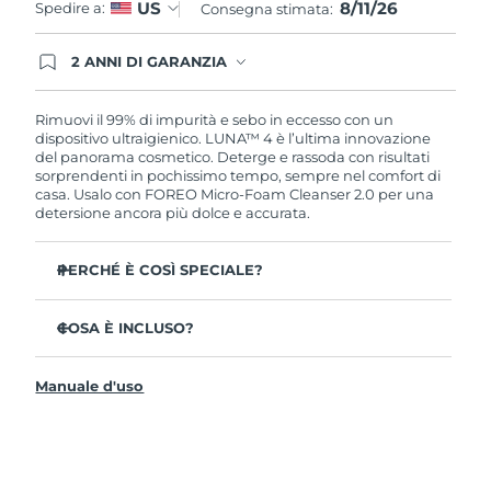
8/11/26
US
Spedire a:
Consegna stimata:
2 ANNI DI GARANZIA
Gli ordini registrati oggi avranno una copertura
completa della garanzia FOREO. Questo significa
che, in caso di difetti nei primi 2 anni dalla data di
Rimuovi il 99% di impurità e sebo in eccesso con un
acquisto, FOREO sostituirà il tuo prodotto
dispositivo ultraigienico. LUNA™ 4 è l’ultima innovazione
gratuitamente.
del panorama cosmetico. Deterge e rassoda con risultati
sorprendenti in pochissimo tempo, sempre nel comfort di
casa. Usalo con FOREO Micro-Foam Cleanser 2.0 per una
detersione ancora più dolce e accurata.
PERCHÉ È COSÌ SPECIALE?
Il 96% delle persone ha notato una pelle più sana. L’81%
afferma di aver ridotto le imperfezioni.
COSA È INCLUSO?
Rimuove lo sporco e il sebo in eccesso senza seccare la
LUNA™ 4
pelle.
Manuale d'uso
LUNA™ Micro-Foam Cleanser 2.0
L’86% delle persone afferma di avere una pelle
dall’aspetto più elastico e rassodato.
Cavo di ricarica USB
Nutre e protegge la pelle dai danni causati dai radicali
Guida rapida
liberi.
Manuale informativo