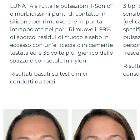
Advanced pore care essentials
For healthy hair
LUNA
4 sfrutta le pulsazioni T-Sonic
3 tipi
18% PAP
TM
TM
Israele
Consegna stimata
13/08/2026
Cosmetici
Uomini
e morbidissimi punti di contatto in
sensib
silicone per rimuovere le impurità
(delic
Italia
Consegna stimata
09/08/2026
intrappolate nei pori. Rimuove il 99%
specif
di sporco, residui di trucco e sebo in
pulsaz
Giappone
Consegna stimata
12/08/2026
eccesso con un’efficacia clinicamente
person
Vedi tutto
Jersey
Consegna stimata
14/08/2026
testata ed è 35 volte più igienico delle
fresca
spazzole con setole in nylon.
Risult
Kazakistan
Consegna stimata
11/08/2026
Risultati basati su test clinici
consum
APP FOREO
Kuwait
condotti da terzi
Consegna stimata
09/08/2026
CHI SIAMO
Lettonia
Consegna stimata
09/08/2026
Libano
Consegna stimata
10/08/2026
Lituania
Consegna stimata
09/08/2026
Lussemburgo
Consegna stimata
09/08/2026