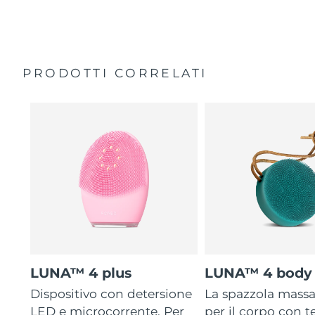
35 volte più igienico delle spazzole con setole in nylon.
Custodia da viaggio
Garanzia di 2 anni (Spagna, Portogallo, Svezia: Garanzia
di 3 anni)
PRODOTTI CORRELATI
LUNA™ 4 plus
LUNA™ 4 body
Dispositivo con detersione
La spazzola mass
LED e microcorrente. Per
per il corpo con 