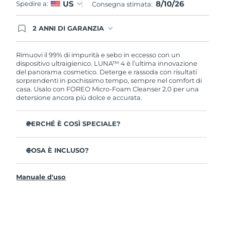
8/10/26
US
Spedire a:
Consegna stimata:
2 ANNI DI GARANZIA
Gli ordini registrati oggi avranno una copertura
completa della garanzia FOREO. Questo significa
che, in caso di difetti nei primi 2 anni dalla data di
Rimuovi il 99% di impurità e sebo in eccesso con un
acquisto, FOREO sostituirà il tuo prodotto
dispositivo ultraigienico. LUNA™ 4 è l’ultima innovazione
gratuitamente.
del panorama cosmetico. Deterge e rassoda con risultati
sorprendenti in pochissimo tempo, sempre nel comfort di
casa. Usalo con FOREO Micro-Foam Cleanser 2.0 per una
detersione ancora più dolce e accurata.
PERCHÉ È COSÌ SPECIALE?
Il 96% delle persone ha notato una pelle più sana. L’81%
afferma di aver ridotto le imperfezioni.
COSA È INCLUSO?
Rimuove lo sporco e il sebo in eccesso senza seccare la
LUNA™ 4
pelle.
Manuale d'uso
LUNA™ Micro-Foam Cleanser 2.0
L’86% delle persone afferma di avere una pelle
dall’aspetto più elastico e rassodato.
Cavo di ricarica USB
Nutre e protegge la pelle dai danni causati dai radicali
Guida rapida
liberi.
Manuale informativo