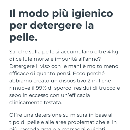
ROUTINE BEAUTY SVEDESI
Austria
Consegna stimata
09/08/2026
Il modo più igienico
per detergere la
Bahrein
Consegna stimata
10/08/2026
pelle.
Detersione viso
Lifting viso
Belgio
Consegna stimata
09/08/2026
LUNA™ 4 pacchetto
BEAR™ 2 pacchetto
Bermuda
Consegna stimata
15/08/2026
Sai che sulla pelle si accumulano oltre 4 kg
Anti-aging massage
Microcurrent toning
di cellule morte e impurità all’anno?
Bosnia ed
Detergere il viso con le mani è molto meno
Consegna stimata
12/08/2026
Idratazione
Igiene orale
Erzegovina
efficace di quanto pensi. Ecco perché
LUNA™ 4 Plus
BEAR™ 2 go
UFO™ 3 pacchetto
issa™ 4
abbiamo creato un dispositivo 2 in 1 che
Massage, LED heating
Microcurrent toning on-the-go
Brunei
Consegna stimata
14/08/2026
TRATTAMENTI ANTI-AGE FAQ™
rimuove il 99% di sporco, residui di trucco e
Deep facial hydration
Hybrid silicone sonic toothbrush
sebo in eccesso con un’efficacia
Bulgaria
Consegna stimata
09/08/2026
NEW
clinicamente testata.
LUNA™ 4 Men
BEAR™ 2 eyes & lips
UFO™ 3 LED
issa™ 4 plus
Canada
For men, anti-aging massage
Microcurrent line smoothing device
Consegna stimata
13/08/2026
Offre una detersione su misura in base al
Near-infrared and red light therapy
Smart hybrid silicone sonic toothbrush
device
Anti-age
Trattamenti LED
tipo di pelle e alle aree problematiche e, in
Cile
Consegna stimata
13/08/2026
più, rassoda grazie a massaggi guidati