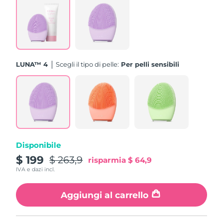
Turchia
Consegna stimata
10/08/2026
Emirati Arabi Uniti
Consegna stimata
10/08/2026
Regno Unito
Consegna stimata
09/08/2026
LUNA™ 4
Scegli il tipo di pelle:
Per pelli sensibili
Stati Uniti
Consegna stimata
10/08/2026
Uzbekistan
Consegna stimata
14/08/2026
Vietnam
Consegna stimata
15/08/2026
Disponibile
$ 199
$ 263,9
risparmia
$ 64,9
IVA e dazi incl.
Aggiungi al carrello