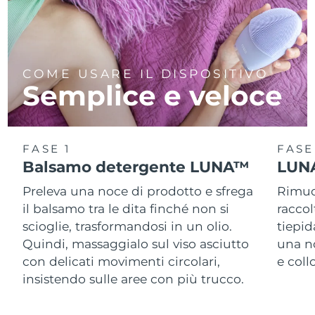
COME USARE IL DISPOSITIVO
Semplice e veloce
FASE 1
FASE
Balsamo detergente LUNA™
LUNA
Preleva una noce di prodotto e sfrega
Rimuov
il balsamo tra le dita finché non si
racco
scioglie, trasformandosi in un olio.
tiepid
Quindi, massaggialo sul viso asciutto
una n
con delicati movimenti circolari,
e col
insistendo sulle aree con più trucco.