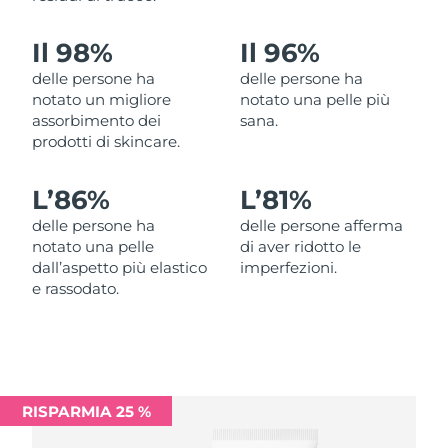
Filippine
Consegna stimata
12/08/2026
Il 98%
Il 96%
Polonia
Consegna stimata
10/08/2026
delle persone ha
delle persone ha
notato un migliore
notato una pelle più
Portogallo
Consegna stimata
09/08/2026
assorbimento dei
sana.
prodotti di skincare.
Portorico
Consegna stimata
11/08/2026
L’
86%
L’
81%
Qatar
Consegna stimata
10/08/2026
delle persone ha
delle persone afferma
notato una pelle
di aver ridotto le
Riunione
Consegna stimata
14/08/2026
dall’aspetto più elastico
imperfezioni.
e rassodato.
Romania
Consegna stimata
09/08/2026
Russia
Consegna stimata
17/08/2026
Arabia Saudita
Consegna stimata
10/08/2026
RISPARMIA 25 %
Singapore
Consegna stimata
11/08/2026