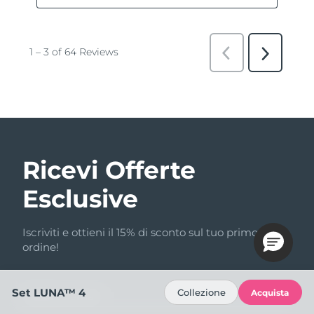
Ricevi Offerte
Esclusive
Iscriviti e ottieni il 15% di sconto sul tuo primo
ordine!
Set LUNA™ 4
Collezione
Acquista
Indirizzo email