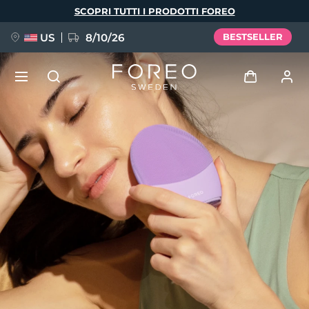
Salta
SCOPRI TUTTI I PRODOTTI FOREO
al
contenuto
principale
US
8/10/26
BESTSELLER
NUOVO
Accedi
Lingua
BREAKING NEWS
Profilo utente
English
Deutsch
Español
I miei dispositivi
FAQ™ Pure Beauty-Tech Elixir
Français
Italiano
Português
I miei ordini
Polski
Svenska
Русский
Türkçe
简体中文
繁體中文
I miei indirizzi
issa™ Teeth Whitening Set
I miei abbonamenti