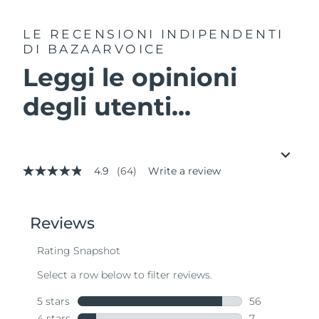
LE RECENSIONI INDIPENDENTI
DI BAZAARVOICE
Leggi le opinioni
degli utenti...
4.9
(64)
Write a review
4.9
out
of
5
stars,
average
rating
value.
Read
64
Reviews.
Same
page