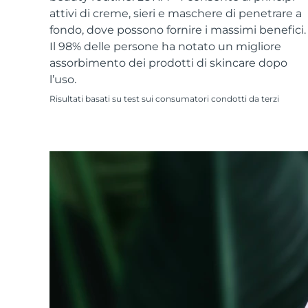
Skincare KIWI™
All acne treatment devices
All revitalizing eye massagers
Serum
attivi di creme, sieri e maschere di penetrare a
issa™ Teeth Whitening Gel
Advanced pore care essentials
For healthy hair
fondo, dove possono fornire i massimi benefici.
18% PAP
Il 98% delle persone ha notato un migliore
Cosmetici
Uomini
assorbimento dei prodotti di skincare dopo
l’uso.
Risultati basati su test sui consumatori condotti da terzi
Vedi tutto
APP FOREO
CHI SIAMO