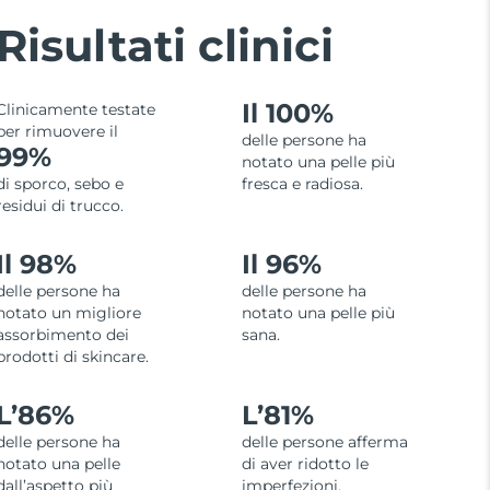
Risultati clinici
Il 100%
Clinicamente testate
per rimuovere il
delle persone ha
99%
notato una pelle più
di sporco, sebo e
fresca e radiosa.
residui di trucco.
Il 98%
Il 96%
delle persone ha
delle persone ha
notato un migliore
notato una pelle più
assorbimento dei
sana.
prodotti di skincare.
L’
86%
L’
81%
delle persone ha
delle persone afferma
notato una pelle
di aver ridotto le
dall’aspetto più
imperfezioni.