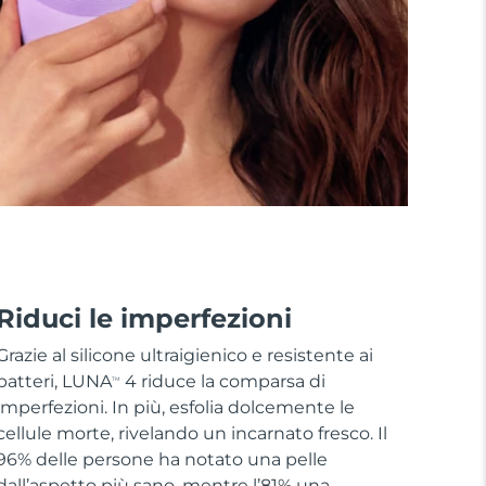
Riduci le imperfezioni
Grazie al silicone ultraigienico e resistente ai
batteri, LUNA
4 riduce la comparsa di
TM
imperfezioni. In più, esfolia dolcemente le
cellule morte, rivelando un incarnato fresco. Il
96% delle persone ha notato una pelle
dall’aspetto più sano, mentre l’81% una