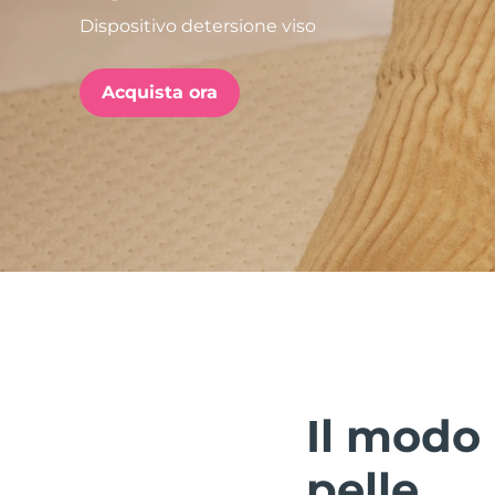
Dispositivo detersione viso
issa™ Teeth Whitening Set
Acquista ora
FAQ™ Dual LED Panel
POPOLARE
Offerte speciali
Bestseller
Il modo 
pelle.