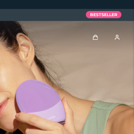
BESTSELLER
Accedi
Profilo utente
I miei dispositivi
I miei ordini
I miei indirizzi
I miei abbonamenti