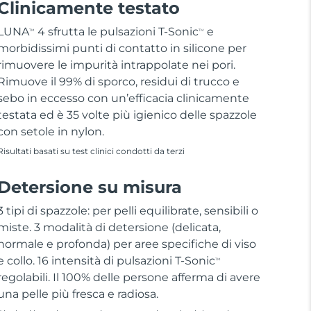
Clinicamente testato
LUNA
4 sfrutta le pulsazioni T-Sonic
e
TM
TM
morbidissimi punti di contatto in silicone per
rimuovere le impurità intrappolate nei pori.
Rimuove il 99% di sporco, residui di trucco e
sebo in eccesso con un’efficacia clinicamente
testata ed è 35 volte più igienico delle spazzole
con setole in nylon.
Risultati basati su test clinici condotti da terzi
Detersione su misura
3 tipi di spazzole: per pelli equilibrate, sensibili o
miste. 3 modalità di detersione (delicata,
normale e profonda) per aree specifiche di viso
e collo. 16 intensità di pulsazioni T-Sonic
TM
regolabili. Il 100% delle persone afferma di avere
una pelle più fresca e radiosa.