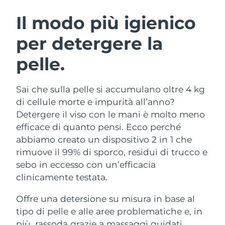
ROUTINE BEAUTY SVEDESI
Austria
Consegna stimata
10/08/2026
Il modo più igienico
per detergere la
Bahrein
Consegna stimata
11/08/2026
pelle.
Detersione viso
Lifting viso
Belgio
Consegna stimata
10/08/2026
LUNA™ 4 pacchetto
BEAR™ 2 pacchetto
Bermuda
Consegna stimata
16/08/2026
Sai che sulla pelle si accumulano oltre 4 kg
Anti-aging massage
Microcurrent toning
di cellule morte e impurità all’anno?
Bosnia ed
Detergere il viso con le mani è molto meno
Consegna stimata
13/08/2026
Idratazione
Igiene orale
Erzegovina
efficace di quanto pensi. Ecco perché
LUNA™ 4 Plus
BEAR™ 2 go
UFO™ 3 pacchetto
issa™ 4
abbiamo creato un dispositivo 2 in 1 che
Massage, LED heating
Microcurrent toning on-the-go
Brunei
Consegna stimata
15/08/2026
TRATTAMENTI ANTI-AGE FAQ™
rimuove il 99% di sporco, residui di trucco e
Deep facial hydration
Hybrid silicone sonic toothbrush
sebo in eccesso con un’efficacia
Bulgaria
Consegna stimata
10/08/2026
NEW
clinicamente testata.
LUNA™ 4 Men
BEAR™ 2 eyes & lips
UFO™ 3 LED
issa™ 4 plus
Canada
For men, anti-aging massage
Microcurrent line smoothing device
Consegna stimata
14/08/2026
Offre una detersione su misura in base al
Near-infrared and red light therapy
Smart hybrid silicone sonic toothbrush
device
Anti-age
Trattamenti LED
tipo di pelle e alle aree problematiche e, in
Cile
Consegna stimata
14/08/2026
più, rassoda grazie a massaggi guidati