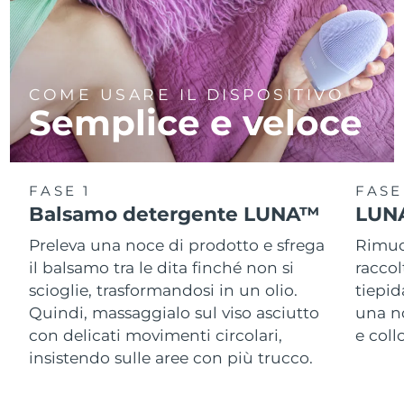
COME USARE IL DISPOSITIVO
Semplice e veloce
FASE 1
FASE
Balsamo detergente LUNA™
LUNA
Preleva una noce di prodotto e sfrega
Rimuov
il balsamo tra le dita finché non si
racco
scioglie, trasformandosi in un olio.
tiepid
Quindi, massaggialo sul viso asciutto
una n
con delicati movimenti circolari,
e col
insistendo sulle aree con più trucco.