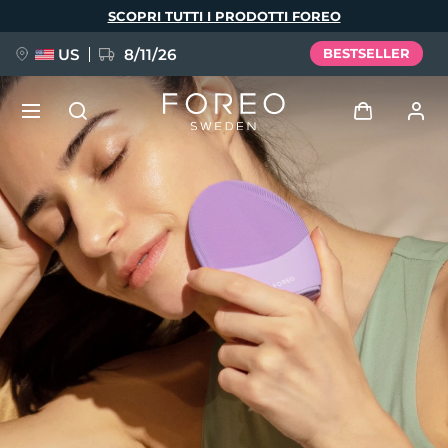
Salta
SCOPRI TUTTI I PRODOTTI FOREO
al
contenuto
principale
US
8/11/26
BESTSELLER
NUOVO
Accedi
Lingua
BREAKING NEWS
Profilo utente
English
Deutsch
Español
I miei dispositivi
FAQ™ Pure Beauty-Tech Elixir
Français
Italiano
Português
I miei ordini
Polski
Svenska
Русский
Türkçe
简体中文
繁體中文
I miei indirizzi
issa™ Teeth Whitening Set
I miei abbonamenti