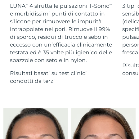
Advanced pore care essentials
For healthy hair
LUNA
4 sfrutta le pulsazioni T-Sonic
3 tipi
18% PAP
TM
TM
Israele
Consegna stimata
14/08/2026
Cosmetici
Uomini
e morbidissimi punti di contatto in
sensib
silicone per rimuovere le impurità
(delic
Italia
Consegna stimata
10/08/2026
intrappolate nei pori. Rimuove il 99%
specif
di sporco, residui di trucco e sebo in
pulsaz
Giappone
Consegna stimata
13/08/2026
eccesso con un’efficacia clinicamente
person
Vedi tutto
Jersey
Consegna stimata
15/08/2026
testata ed è 35 volte più igienico delle
fresca
spazzole con setole in nylon.
Risult
Kazakistan
Consegna stimata
12/08/2026
Risultati basati su test clinici
consum
APP FOREO
Kuwait
condotti da terzi
Consegna stimata
10/08/2026
CHI SIAMO
Lettonia
Consegna stimata
10/08/2026
Libano
Consegna stimata
11/08/2026
Lituania
Consegna stimata
10/08/2026
Lussemburgo
Consegna stimata
10/08/2026