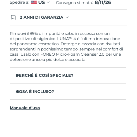
8/11/26
US
Spedire a:
Consegna stimata:
2 ANNI DI GARANZIA
Gli ordini registrati oggi avranno una copertura
completa della garanzia FOREO. Questo significa
che, in caso di difetti nei primi 2 anni dalla data di
Rimuovi il 99% di impurità e sebo in eccesso con un
acquisto, FOREO sostituirà il tuo prodotto
dispositivo ultraigienico. LUNA™ 4 è l’ultima innovazione
gratuitamente.
del panorama cosmetico. Deterge e rassoda con risultati
sorprendenti in pochissimo tempo, sempre nel comfort di
casa. Usalo con FOREO Micro-Foam Cleanser 2.0 per una
detersione ancora più dolce e accurata.
PERCHÉ È COSÌ SPECIALE?
Il 96% delle persone ha notato una pelle più sana. L’81%
afferma di aver ridotto le imperfezioni.
COSA È INCLUSO?
Rimuove lo sporco e il sebo in eccesso senza seccare la
LUNA™ 4
pelle.
Manuale d'uso
LUNA™ Micro-Foam Cleanser 2.0
L’86% delle persone afferma di avere una pelle
dall’aspetto più elastico e rassodato.
Cavo di ricarica USB
Nutre e protegge la pelle dai danni causati dai radicali
Guida rapida
liberi.
Manuale informativo