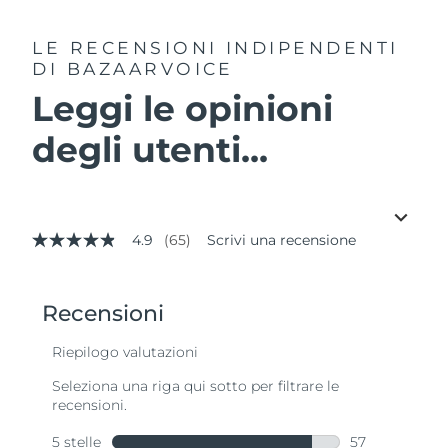
LE RECENSIONI INDIPENDENTI
DI BAZAARVOICE
Leggi le opinioni
degli utenti...
4.9
(65)
Scrivi una recensione
4.9
stelle
su
5
,
valore
di
valutazione
medio.
Read
65
Reviews.
Stesso