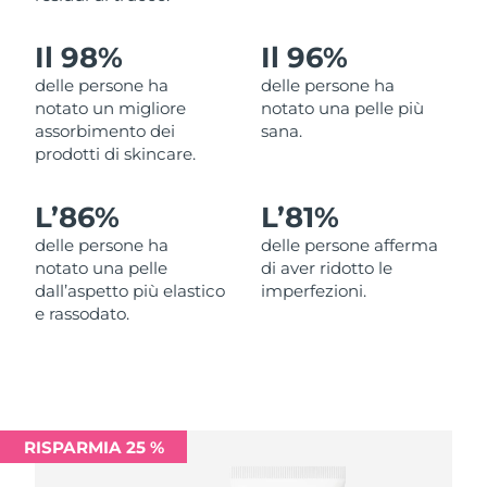
Filippine
Consegna stimata
13/08/2026
Il 98%
Il 96%
Polonia
Consegna stimata
11/08/2026
delle persone ha
delle persone ha
notato un migliore
notato una pelle più
Portogallo
Consegna stimata
10/08/2026
assorbimento dei
sana.
prodotti di skincare.
Portorico
Consegna stimata
12/08/2026
L’
86%
L’
81%
Qatar
Consegna stimata
11/08/2026
delle persone ha
delle persone afferma
notato una pelle
di aver ridotto le
Riunione
Consegna stimata
15/08/2026
dall’aspetto più elastico
imperfezioni.
e rassodato.
Romania
Consegna stimata
10/08/2026
Russia
Consegna stimata
18/08/2026
Arabia Saudita
Consegna stimata
11/08/2026
RISPARMIA 25 %
Singapore
Consegna stimata
12/08/2026