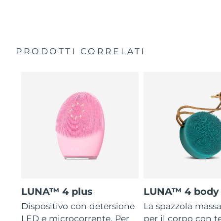
35 volte più igienico delle spazzole con setole in nylon.
Custodia da viaggio
Garanzia di 2 anni (Spagna, Portogallo, Svezia: Garanzia
di 3 anni)
PRODOTTI CORRELATI
LUNA™ 4 plus
LUNA™ 4 body
Dispositivo con detersione
La spazzola mass
LED e microcorrente. Per
per il corpo con 