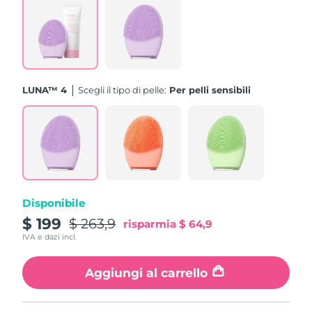
Turchia
Consegna stimata
11/08/2026
Emirati Arabi Uniti
Consegna stimata
11/08/2026
Regno Unito
Consegna stimata
10/08/2026
LUNA™ 4
Scegli il tipo di pelle:
Per pelli sensibili
Stati Uniti
Consegna stimata
11/08/2026
Uzbekistan
Consegna stimata
15/08/2026
Vietnam
Consegna stimata
16/08/2026
Disponibile
$ 199
$ 263,9
risparmia
$ 64,9
IVA e dazi incl.
Aggiungi al carrello