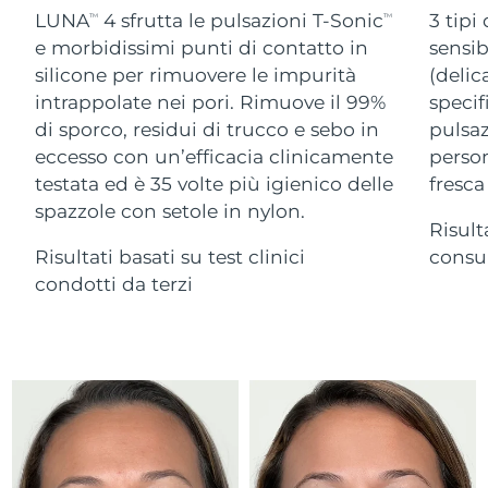
Advanced pore care essentials
For healthy hair
LUNA
4 sfrutta le pulsazioni T-Sonic
3 tipi
18% PAP
TM
TM
Israele
Consegna stimata
8/14/26
Cosmetici
Uomini
e morbidissimi punti di contatto in
sensib
silicone per rimuovere le impurità
(delic
Italia
Consegna stimata
8/10/26
intrappolate nei pori. Rimuove il 99%
specif
di sporco, residui di trucco e sebo in
pulsaz
Giappone
Consegna stimata
8/13/26
eccesso con un’efficacia clinicamente
person
Vedi tutto
Jersey
Consegna stimata
8/15/26
testata ed è 35 volte più igienico delle
fresca
spazzole con setole in nylon.
Risult
Kazakistan
Consegna stimata
8/12/26
Risultati basati su test clinici
consum
APP FOREO
Kuwait
condotti da terzi
Consegna stimata
8/10/26
CHI SIAMO
Lettonia
Consegna stimata
8/10/26
Libano
Consegna stimata
8/11/26
Lituania
Consegna stimata
8/10/26
Lussemburgo
Consegna stimata
8/10/26