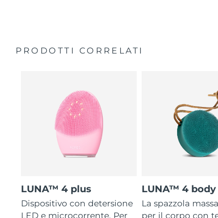
35 volte più igienico delle spazzole con setole in nylon.
Custodia da viaggio
Garanzia di 2 anni (Spagna, Portogallo, Svezia: Garanzia
di 3 anni)
PRODOTTI CORRELATI
LUNA™ 4 plus
LUNA™ 4 body
Dispositivo con detersione
La spazzola mass
LED e microcorrente. Per
per il corpo con 