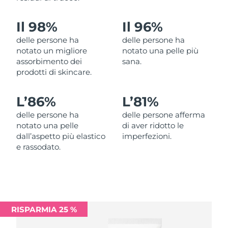
Filippine
Consegna stimata
8/13/26
Il 98%
Il 96%
Polonia
Consegna stimata
8/11/26
delle persone ha
delle persone ha
notato un migliore
notato una pelle più
Portogallo
Consegna stimata
8/10/26
assorbimento dei
sana.
prodotti di skincare.
Portorico
Consegna stimata
8/12/26
L’
86%
L’
81%
Qatar
Consegna stimata
8/11/26
delle persone ha
delle persone afferma
notato una pelle
di aver ridotto le
Riunione
Consegna stimata
8/15/26
dall’aspetto più elastico
imperfezioni.
e rassodato.
Romania
Consegna stimata
8/10/26
Russia
Consegna stimata
8/18/26
Arabia Saudita
Consegna stimata
8/11/26
RISPARMIA 25 %
Singapore
Consegna stimata
8/12/26