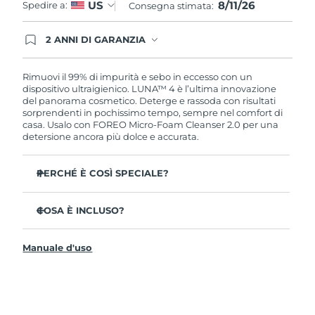
8/11/26
US
Spedire a:
Consegna stimata:
2 ANNI DI GARANZIA
Gli ordini registrati oggi avranno una copertura
completa della garanzia FOREO. Questo significa
che, in caso di difetti nei primi 2 anni dalla data di
Rimuovi il 99% di impurità e sebo in eccesso con un
acquisto, FOREO sostituirà il tuo prodotto
dispositivo ultraigienico. LUNA™ 4 è l’ultima innovazione
gratuitamente.
del panorama cosmetico. Deterge e rassoda con risultati
sorprendenti in pochissimo tempo, sempre nel comfort di
casa. Usalo con FOREO Micro-Foam Cleanser 2.0 per una
detersione ancora più dolce e accurata.
PERCHÉ È COSÌ SPECIALE?
Il 96% delle persone ha notato una pelle più sana. L’81%
afferma di aver ridotto le imperfezioni.
COSA È INCLUSO?
Rimuove lo sporco e il sebo in eccesso senza seccare la
LUNA™ 4
pelle.
Manuale d'uso
LUNA™ Micro-Foam Cleanser 2.0
L’86% delle persone afferma di avere una pelle
dall’aspetto più elastico e rassodato.
Cavo di ricarica USB
Nutre e protegge la pelle dai danni causati dai radicali
Guida rapida
liberi.
Manuale informativo