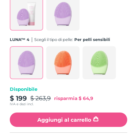
Turchia
Consegna stimata
8/11/26
Emirati Arabi Uniti
Consegna stimata
8/11/26
Regno Unito
Consegna stimata
8/10/26
LUNA™ 4
Scegli il tipo di pelle:
Per pelli sensibili
Stati Uniti
Consegna stimata
8/11/26
Uzbekistan
Consegna stimata
8/15/26
Vietnam
Consegna stimata
8/16/26
Disponibile
$ 199
$ 263,9
risparmia
$ 64,9
IVA e dazi incl.
Aggiungi al carrello