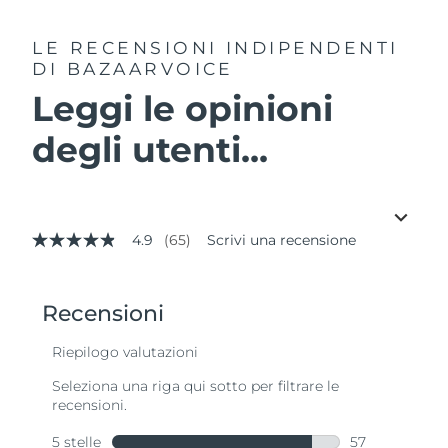
LE RECENSIONI INDIPENDENTI
DI BAZAARVOICE
Leggi le opinioni
degli utenti...
4.9
(65)
Scrivi una recensione
4.9
stelle
su
5
,
valore
di
valutazione
medio.
Read
65
Reviews.
Stesso