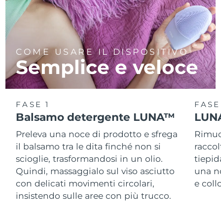
COME USARE IL DISPOSITIVO
Semplice e veloce
FASE 1
FASE
Balsamo detergente LUNA™
LUNA
Preleva una noce di prodotto e sfrega
Rimuov
il balsamo tra le dita finché non si
racco
scioglie, trasformandosi in un olio.
tiepid
Quindi, massaggialo sul viso asciutto
una n
con delicati movimenti circolari,
e col
insistendo sulle aree con più trucco.