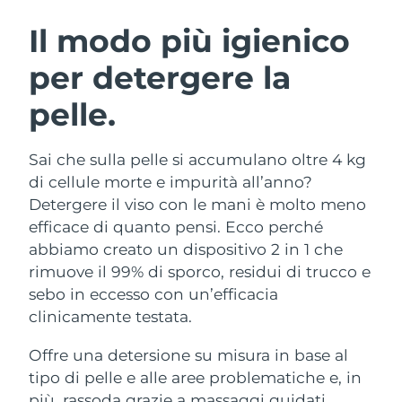
ROUTINE BEAUTY SVEDESI
Austria
Consegna stimata
8/10/26
Il modo più igienico
per detergere la
Bahrein
Consegna stimata
8/11/26
pelle.
Detersione viso
Lifting viso
Belgio
Consegna stimata
8/10/26
LUNA™ 4 pacchetto
BEAR™ 2 pacchetto
Bermuda
Consegna stimata
8/16/26
Sai che sulla pelle si accumulano oltre 4 kg
Anti-aging massage
Microcurrent toning
di cellule morte e impurità all’anno?
Bosnia ed
Detergere il viso con le mani è molto meno
Consegna stimata
8/13/26
Idratazione
Igiene orale
Erzegovina
efficace di quanto pensi. Ecco perché
LUNA™ 4 Plus
BEAR™ 2 go
UFO™ 3 pacchetto
issa™ 4
abbiamo creato un dispositivo 2 in 1 che
Massage, LED heating
Microcurrent toning on-the-go
Brunei
Consegna stimata
8/15/26
TRATTAMENTI ANTI-AGE FAQ™
rimuove il 99% di sporco, residui di trucco e
Deep facial hydration
Hybrid silicone sonic toothbrush
sebo in eccesso con un’efficacia
Bulgaria
Consegna stimata
8/10/26
NEW
clinicamente testata.
LUNA™ 4 Men
BEAR™ 2 eyes & lips
UFO™ 3 LED
issa™ 4 plus
Canada
For men, anti-aging massage
Microcurrent line smoothing device
Consegna stimata
8/14/26
Offre una detersione su misura in base al
Near-infrared and red light therapy
Smart hybrid silicone sonic toothbrush
device
Anti-age
Trattamenti LED
tipo di pelle e alle aree problematiche e, in
Cile
Consegna stimata
8/14/26
più, rassoda grazie a massaggi guidati