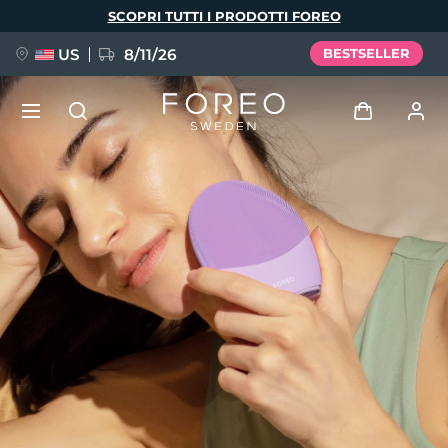
Salta
SCOPRI TUTTI I PRODOTTI FOREO
al
contenuto
principale
US
8/11/26
BESTSELLER
NUOVO
Accedi
Lingua
BREAKING NEWS
Profilo utente
English
Deutsch
Español
I miei dispositivi
FAQ™ Pure Beauty-Tech Elixir
Français
Italiano
Português
I miei ordini
Polski
Svenska
Русский
Türkçe
简体中文
繁體中文
I miei indirizzi
issa™ Teeth Whitening Set
I miei abbonamenti