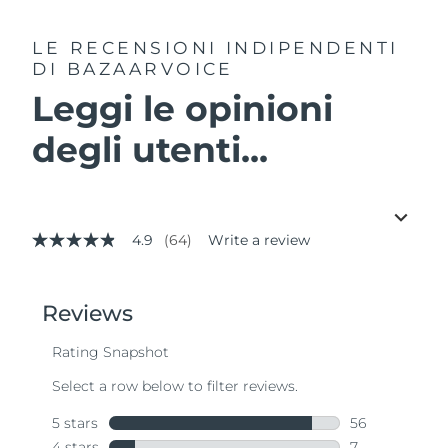
LE RECENSIONI INDIPENDENTI
DI BAZAARVOICE
Leggi le opinioni
degli utenti...
4.9
(64)
Write a review
4.9
out
of
5
stars,
average
rating
value.
Read
64
Reviews.
Same
page