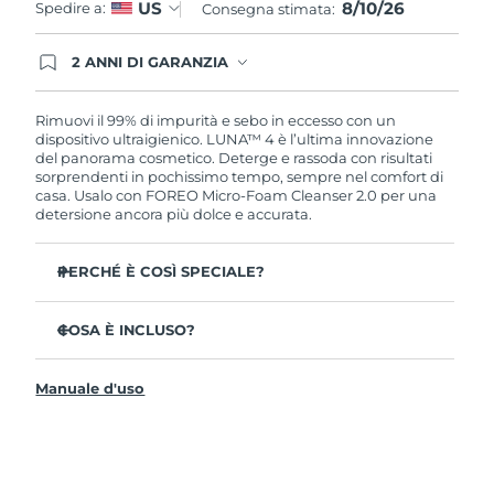
8/10/26
US
Spedire a:
Consegna stimata:
2 ANNI DI GARANZIA
Gli ordini registrati oggi avranno una copertura
completa della garanzia FOREO. Questo significa
che, in caso di difetti nei primi 2 anni dalla data di
Rimuovi il 99% di impurità e sebo in eccesso con un
acquisto, FOREO sostituirà il tuo prodotto
dispositivo ultraigienico. LUNA™ 4 è l’ultima innovazione
gratuitamente.
del panorama cosmetico. Deterge e rassoda con risultati
sorprendenti in pochissimo tempo, sempre nel comfort di
casa. Usalo con FOREO Micro-Foam Cleanser 2.0 per una
detersione ancora più dolce e accurata.
PERCHÉ È COSÌ SPECIALE?
Il 96% delle persone ha notato una pelle più sana. L’81%
afferma di aver ridotto le imperfezioni.
COSA È INCLUSO?
Rimuove lo sporco e il sebo in eccesso senza seccare la
LUNA™ 4
pelle.
Manuale d'uso
LUNA™ Micro-Foam Cleanser 2.0
L’86% delle persone afferma di avere una pelle
dall’aspetto più elastico e rassodato.
Cavo di ricarica USB
Nutre e protegge la pelle dai danni causati dai radicali
Guida rapida
liberi.
Manuale informativo