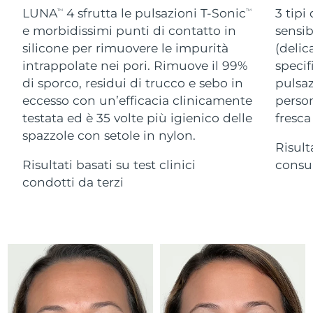
Advanced pore care essentials
For healthy hair
LUNA
4 sfrutta le pulsazioni T-Sonic
3 tipi
18% PAP
TM
TM
Israele
Consegna stimata
8/13/26
Cosmetici
Uomini
e morbidissimi punti di contatto in
sensib
silicone per rimuovere le impurità
(delic
Italia
Consegna stimata
8/9/26
intrappolate nei pori. Rimuove il 99%
specif
di sporco, residui di trucco e sebo in
pulsaz
Giappone
Consegna stimata
8/12/26
eccesso con un’efficacia clinicamente
person
Vedi tutto
Jersey
Consegna stimata
8/14/26
testata ed è 35 volte più igienico delle
fresca
spazzole con setole in nylon.
Risult
Kazakistan
Consegna stimata
8/11/26
Risultati basati su test clinici
consum
APP FOREO
Kuwait
condotti da terzi
Consegna stimata
8/9/26
CHI SIAMO
Lettonia
Consegna stimata
8/9/26
Libano
Consegna stimata
8/10/26
Lituania
Consegna stimata
8/9/26
Lussemburgo
Consegna stimata
8/9/26