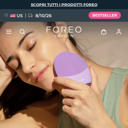
Salta
SCOPRI TUTTI I PRODOTTI FOREO
al
contenuto
principale
US
8/10/26
BESTSELLER
NUOVO
Accedi
Lingua
BREAKING NEWS
Profilo utente
English
Deutsch
Español
I miei dispositivi
FAQ™ Pure Beauty-Tech Elixir
Français
Italiano
Português
I miei ordini
Polski
Svenska
Русский
Türkçe
简体中文
繁體中文
I miei indirizzi
issa™ Teeth Whitening Set
I miei abbonamenti