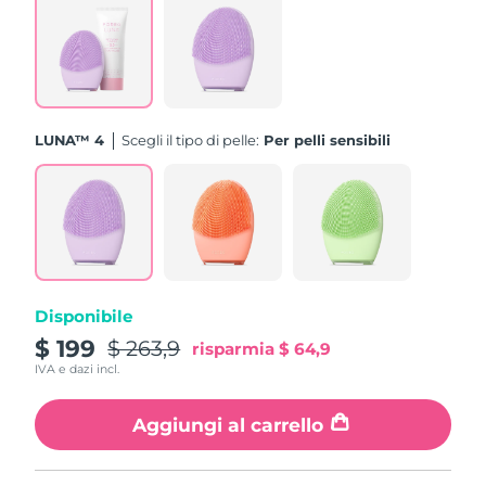
Turchia
Consegna stimata
8/10/26
Emirati Arabi Uniti
Consegna stimata
8/10/26
Regno Unito
Consegna stimata
8/9/26
LUNA™ 4
Scegli il tipo di pelle:
Per pelli sensibili
Stati Uniti
Consegna stimata
8/10/26
Uzbekistan
Consegna stimata
8/14/26
Vietnam
Consegna stimata
8/15/26
Disponibile
$ 199
$ 263,9
risparmia
$ 64,9
IVA e dazi incl.
Aggiungi al carrello