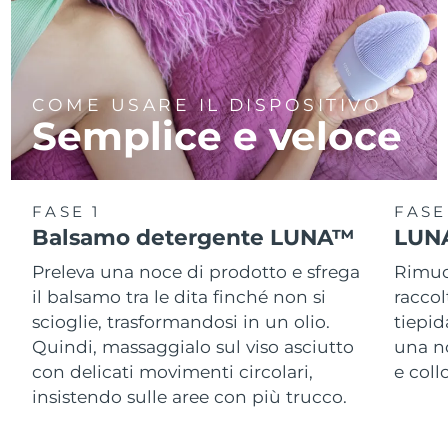
COME USARE IL DISPOSITIVO
Semplice e veloce
FASE 1
FASE
Balsamo detergente LUNA™
LUNA
Preleva una noce di prodotto e sfrega
Rimuov
il balsamo tra le dita finché non si
racco
scioglie, trasformandosi in un olio.
tiepid
Quindi, massaggialo sul viso asciutto
una n
con delicati movimenti circolari,
e col
insistendo sulle aree con più trucco.