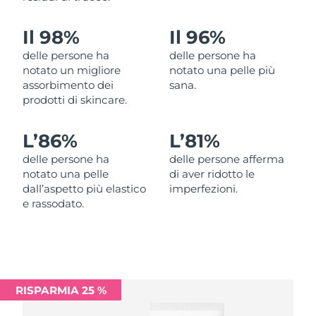
Filippine
Consegna stimata
8/12/26
Il 98%
Il 96%
Polonia
Consegna stimata
8/10/26
delle persone ha
delle persone ha
notato un migliore
notato una pelle più
Portogallo
Consegna stimata
8/9/26
assorbimento dei
sana.
prodotti di skincare.
Portorico
Consegna stimata
8/11/26
L’
86%
L’
81%
Qatar
Consegna stimata
8/10/26
delle persone ha
delle persone afferma
notato una pelle
di aver ridotto le
Riunione
Consegna stimata
8/14/26
dall’aspetto più elastico
imperfezioni.
e rassodato.
Romania
Consegna stimata
8/9/26
Russia
Consegna stimata
8/17/26
Arabia Saudita
Consegna stimata
8/10/26
RISPARMIA 25 %
Singapore
Consegna stimata
8/11/26