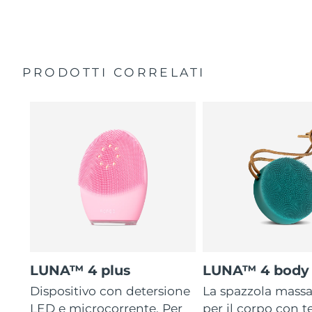
35 volte più igienico delle spazzole con setole in nylon.
Custodia da viaggio
Garanzia di 2 anni (Spagna, Portogallo, Svezia: Garanzia
di 3 anni)
PRODOTTI CORRELATI
LUNA™ 4 plus
LUNA™ 4 body
Dispositivo con detersione
La spazzola mass
LED e microcorrente. Per
per il corpo con 