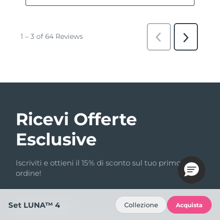
Ricevi Offerte
Esclusive
Iscriviti e ottieni il 15% di sconto sul tuo primo
ordine!
Set LUNA™ 4
Collezione
Acquista
Indirizzo email