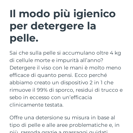
ROUTINE BEAUTY SVEDESI
Austria
Consegna stimata
8/9/26
Il modo più igienico
per detergere la
Bahrein
Consegna stimata
8/10/26
pelle.
Detersione viso
Lifting viso
Belgio
Consegna stimata
8/9/26
LUNA™ 4 pacchetto
BEAR™ 2 pacchetto
Bermuda
Consegna stimata
8/15/26
Sai che sulla pelle si accumulano oltre 4 kg
Anti-aging massage
Microcurrent toning
di cellule morte e impurità all’anno?
Bosnia ed
Detergere il viso con le mani è molto meno
Consegna stimata
8/12/26
Idratazione
Igiene orale
Erzegovina
efficace di quanto pensi. Ecco perché
LUNA™ 4 Plus
BEAR™ 2 go
UFO™ 3 pacchetto
issa™ 4
abbiamo creato un dispositivo 2 in 1 che
Massage, LED heating
Microcurrent toning on-the-go
Brunei
Consegna stimata
8/14/26
TRATTAMENTI ANTI-AGE FAQ™
rimuove il 99% di sporco, residui di trucco e
Deep facial hydration
Hybrid silicone sonic toothbrush
sebo in eccesso con un’efficacia
Bulgaria
Consegna stimata
8/9/26
NEW
clinicamente testata.
LUNA™ 4 Men
BEAR™ 2 eyes & lips
UFO™ 3 LED
issa™ 4 plus
Canada
For men, anti-aging massage
Microcurrent line smoothing device
Consegna stimata
8/13/26
Offre una detersione su misura in base al
Near-infrared and red light therapy
Smart hybrid silicone sonic toothbrush
device
Anti-age
Trattamenti LED
tipo di pelle e alle aree problematiche e, in
Cile
Consegna stimata
8/13/26
più, rassoda grazie a massaggi guidati