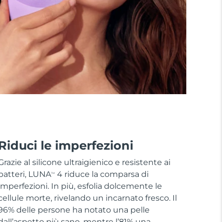
Riduci le imperfezioni
Grazie al silicone ultraigienico e resistente ai
batteri, LUNA
4 riduce la comparsa di
TM
imperfezioni. In più, esfolia dolcemente le
cellule morte, rivelando un incarnato fresco. Il
96% delle persone ha notato una pelle
dall’aspetto più sano, mentre l’81% una