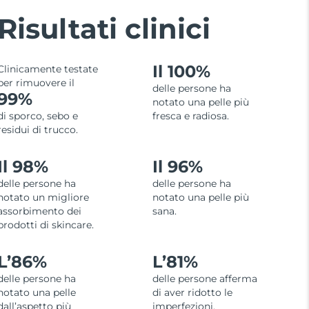
Risultati clinici
Il 100%
Clinicamente testate
per rimuovere il
delle persone ha
99%
notato una pelle più
di sporco, sebo e
fresca e radiosa.
residui di trucco.
Il 98%
Il 96%
delle persone ha
delle persone ha
notato un migliore
notato una pelle più
assorbimento dei
sana.
prodotti di skincare.
L’
86%
L’
81%
delle persone ha
delle persone afferma
notato una pelle
di aver ridotto le
dall’aspetto più
imperfezioni.