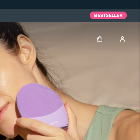
BESTSELLER
Accedi
Profilo utente
I miei dispositivi
I miei ordini
I miei indirizzi
I miei abbonamenti