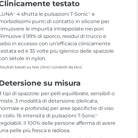
Clinicamente testato
LUNA
4 sfrutta le pulsazioni T-Sonic
e
TM
TM
morbidissimi punti di contatto in silicone per
rimuovere le impurità intrappolate nei pori.
Rimuove il 99% di sporco, residui di trucco e
sebo in eccesso con un’efficacia clinicamente
testata ed è 35 volte più igienico delle spazzole
con setole in nylon.
Risultati basati su test clinici condotti da terzi
Detersione su misura
3 tipi di spazzole: per pelli equilibrate, sensibili o
miste. 3 modalità di detersione (delicata,
normale e profonda) per aree specifiche di viso
e collo. 16 intensità di pulsazioni T-Sonic
TM
regolabili. Il 100% delle persone afferma di avere
una pelle più fresca e radiosa.