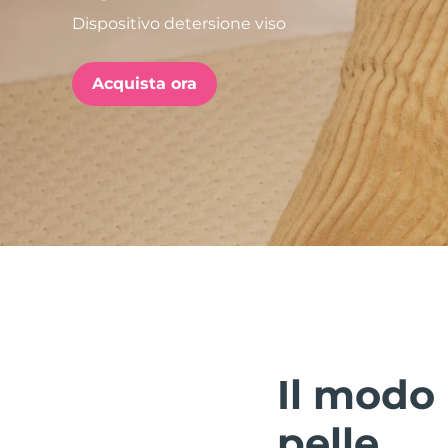
Dispositivo detersione viso
issa™ Teeth Whitening Set
Acquista ora
FAQ™ Dual LED Panel
POPOLARE
Offerte speciali
Bestseller
Il modo 
pelle.