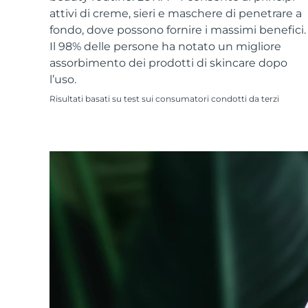
Skincare KIWI™
All acne treatment devices
All revitalizing eye massagers
Serum
attivi di creme, sieri e maschere di penetrare a
issa™ Teeth Whitening Gel
Advanced pore care essentials
For healthy hair
fondo, dove possono fornire i massimi benefici.
18% PAP
Il 98% delle persone ha notato un migliore
Cosmetici
Uomini
assorbimento dei prodotti di skincare dopo
l’uso.
Risultati basati su test sui consumatori condotti da terzi
Vedi tutto
APP FOREO
CHI SIAMO