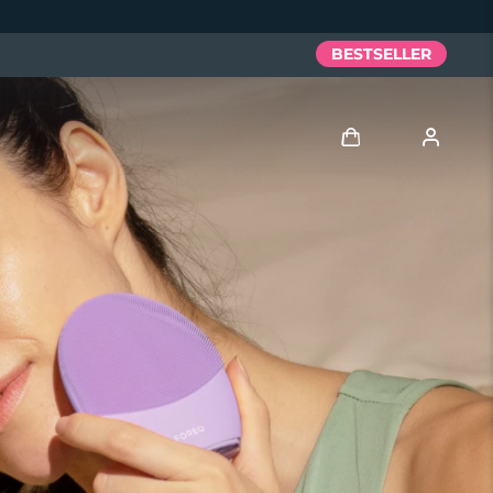
BESTSELLER
Accedi
Profilo utente
I miei dispositivi
I miei ordini
I miei indirizzi
I miei abbonamenti