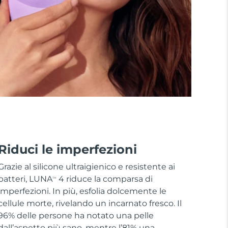
Riduci le imperfezioni
Grazie al silicone ultraigienico e resistente ai
batteri, LUNA
4 riduce la comparsa di
TM
imperfezioni. In più, esfolia dolcemente le
cellule morte, rivelando un incarnato fresco. Il
96% delle persone ha notato una pelle
dall’aspetto più sano, mentre l’81% una