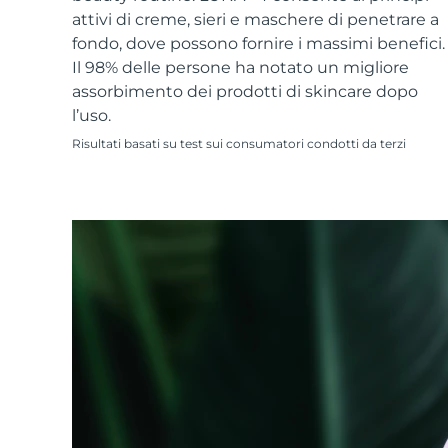
Skincare KIWI™
All acne treatment devices
All revitalizing eye massagers
Serum
attivi di creme, sieri e maschere di penetrare a
issa™ Teeth Whitening Gel
Advanced pore care essentials
For healthy hair
fondo, dove possono fornire i massimi benefici.
18% PAP
Il 98% delle persone ha notato un migliore
Cosmetici
Uomini
assorbimento dei prodotti di skincare dopo
l’uso.
Risultati basati su test sui consumatori condotti da terzi
Vedi tutto
APP FOREO
CHI SIAMO