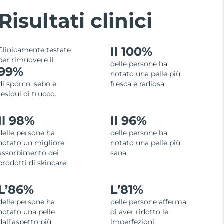
Risultati clinici
Il 100%
Clinicamente testate
per rimuovere il
delle persone ha
99%
notato una pelle più
di sporco, sebo e
fresca e radiosa.
residui di trucco.
Il 98%
Il 96%
delle persone ha
delle persone ha
notato un migliore
notato una pelle più
assorbimento dei
sana.
prodotti di skincare.
L’
86%
L’
81%
delle persone ha
delle persone afferma
notato una pelle
di aver ridotto le
dall’aspetto più
imperfezioni.