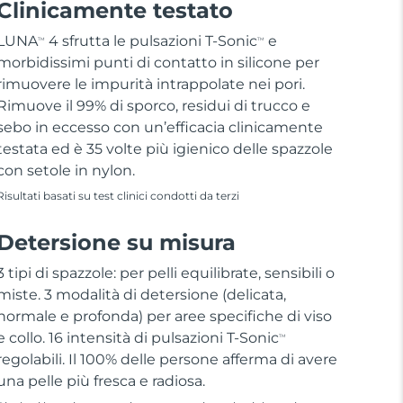
Clinicamente testato
LUNA
4 sfrutta le pulsazioni T-Sonic
e
TM
TM
morbidissimi punti di contatto in silicone per
rimuovere le impurità intrappolate nei pori.
Rimuove il 99% di sporco, residui di trucco e
sebo in eccesso con un’efficacia clinicamente
testata ed è 35 volte più igienico delle spazzole
con setole in nylon.
Risultati basati su test clinici condotti da terzi
Detersione su misura
3 tipi di spazzole: per pelli equilibrate, sensibili o
miste. 3 modalità di detersione (delicata,
normale e profonda) per aree specifiche di viso
e collo. 16 intensità di pulsazioni T-Sonic
TM
regolabili. Il 100% delle persone afferma di avere
una pelle più fresca e radiosa.