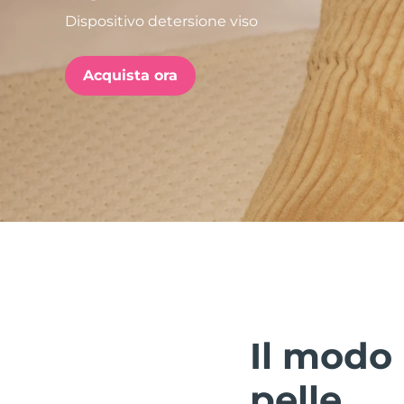
Dispositivo detersione viso
issa™ Teeth Whitening Set
Acquista ora
FAQ™ Dual LED Panel
POPOLARE
Offerte speciali
Bestseller
Il modo 
pelle.