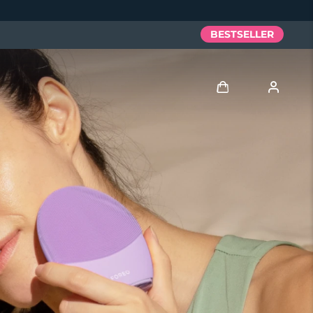
BESTSELLER
Accedi
Profilo utente
I miei dispositivi
I miei ordini
I miei indirizzi
I miei abbonamenti