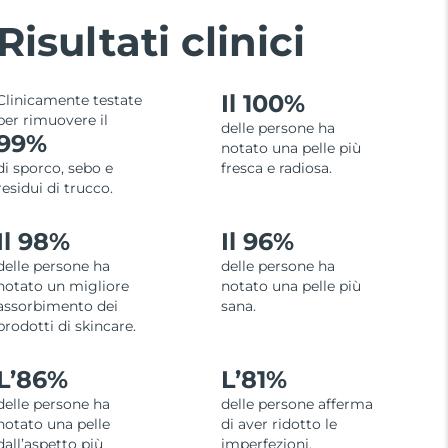
Risultati clinici
Il 100%
Clinicamente testate
per rimuovere il
delle persone ha
99%
notato una pelle più
di sporco, sebo e
fresca e radiosa.
residui di trucco.
Il 98%
Il 96%
delle persone ha
delle persone ha
notato un migliore
notato una pelle più
assorbimento dei
sana.
prodotti di skincare.
L’
86%
L’
81%
delle persone ha
delle persone afferma
notato una pelle
di aver ridotto le
dall’aspetto più
imperfezioni.