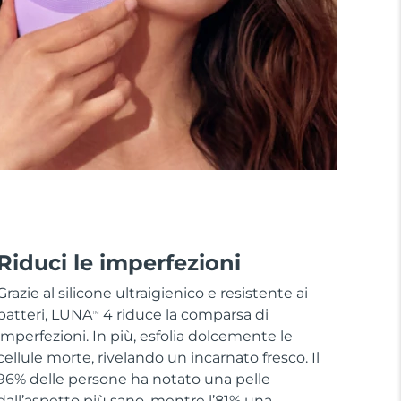
Riduci le imperfezioni
Grazie al silicone ultraigienico e resistente ai
batteri, LUNA
4 riduce la comparsa di
TM
imperfezioni. In più, esfolia dolcemente le
cellule morte, rivelando un incarnato fresco. Il
96% delle persone ha notato una pelle
dall’aspetto più sano, mentre l’81% una