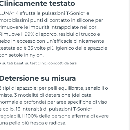
Clinicamente testato
LUNA
4 sfrutta le pulsazioni T-Sonic
e
TM
TM
morbidissimi punti di contatto in silicone per
rimuovere le impurità intrappolate nei pori.
Rimuove il 99% di sporco, residui di trucco e
sebo in eccesso con un’efficacia clinicamente
testata ed è 35 volte più igienico delle spazzole
con setole in nylon.
Risultati basati su test clinici condotti da terzi
Detersione su misura
3 tipi di spazzole: per pelli equilibrate, sensibili o
miste. 3 modalità di detersione (delicata,
normale e profonda) per aree specifiche di viso
e collo. 16 intensità di pulsazioni T-Sonic
TM
regolabili. Il 100% delle persone afferma di avere
una pelle più fresca e radiosa.