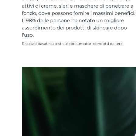
Skincare KIWI™
All acne treatment devices
All revitalizing eye massagers
Serum
attivi di creme, sieri e maschere di penetrare a
issa™ Teeth Whitening Gel
Advanced pore care essentials
For healthy hair
fondo, dove possono fornire i massimi benefici.
18% PAP
Il 98% delle persone ha notato un migliore
Cosmetici
Uomini
assorbimento dei prodotti di skincare dopo
l’uso.
Risultati basati su test sui consumatori condotti da terzi
Vedi tutto
APP FOREO
CHI SIAMO