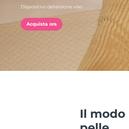
Dispositivo detersione viso
issa™ Teeth Whitening Set
Acquista ora
FAQ™ Dual LED Panel
POPOLARE
Offerte speciali
Bestseller
Il modo 
pelle.