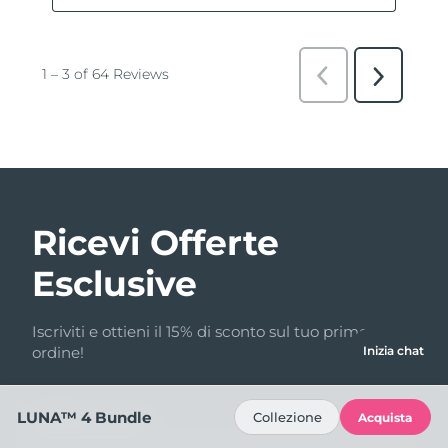
Ricevi Offerte
Esclusive
Iscriviti e ottieni il 15% di sconto sul tuo primo
ordine!
Inizia chat
LUNA™ 4 Bundle
Collezione
Acquista
Indirizzo email