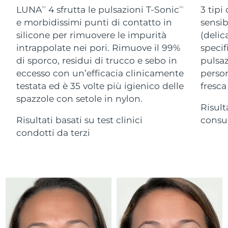
Advanced pore care essentials
For healthy hair
LUNA
4 sfrutta le pulsazioni T-Sonic
3 tipi
18% PAP
TM
TM
Israele
Consegna stimata
8/12/26
Cosmetici
Uomini
e morbidissimi punti di contatto in
sensib
silicone per rimuovere le impurità
(delic
Italia
Consegna stimata
8/8/26
intrappolate nei pori. Rimuove il 99%
specif
di sporco, residui di trucco e sebo in
pulsaz
Giappone
Consegna stimata
8/11/26
eccesso con un’efficacia clinicamente
person
Vedi tutto
Jersey
Consegna stimata
8/13/26
testata ed è 35 volte più igienico delle
fresca
spazzole con setole in nylon.
Risult
Kazakistan
Consegna stimata
8/10/26
Risultati basati su test clinici
consum
APP FOREO
Kuwait
condotti da terzi
Consegna stimata
8/8/26
CHI SIAMO
Lettonia
Consegna stimata
8/8/26
Libano
Consegna stimata
8/9/26
Lituania
Consegna stimata
8/8/26
Lussemburgo
Consegna stimata
8/8/26