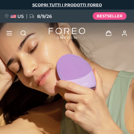
Salta
SCOPRI TUTTI I PRODOTTI FOREO
al
contenuto
principale
US
8/9/26
BESTSELLER
NUOVO
Accedi
Lingua
BREAKING NEWS
Profilo utente
English
Deutsch
Español
I miei dispositivi
FAQ™ Pure Beauty-Tech Elixir
Français
Italiano
Português
I miei ordini
Polski
Svenska
Русский
Türkçe
简体中文
繁體中文
I miei indirizzi
issa™ Teeth Whitening Set
I miei abbonamenti