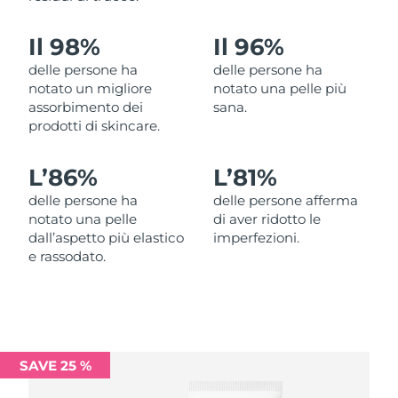
Filippine
Consegna stimata
8/11/26
Il 98%
Il 96%
Polonia
Consegna stimata
8/9/26
delle persone ha
delle persone ha
notato un migliore
notato una pelle più
Portogallo
Consegna stimata
8/8/26
assorbimento dei
sana.
prodotti di skincare.
Portorico
Consegna stimata
8/10/26
L’
86%
L’
81%
Qatar
Consegna stimata
8/9/26
delle persone ha
delle persone afferma
notato una pelle
di aver ridotto le
Riunione
Consegna stimata
8/13/26
dall’aspetto più elastico
imperfezioni.
e rassodato.
Romania
Consegna stimata
8/8/26
Russia
Consegna stimata
8/16/26
Arabia Saudita
Consegna stimata
8/9/26
SAVE 25 %
Singapore
Consegna stimata
8/10/26