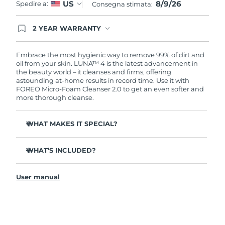
8/9/26
US
Spedire a:
Consegna stimata:
2 YEAR WARRANTY
Ordering today registers you for full FOREO
warranty coverage. This means if you experience
issues within 2-year of purchase, FOREO will
Embrace the most hygienic way to remove 99% of dirt and
replace your product free of charge.
oil from your skin. LUNA™ 4 is the latest advancement in
the beauty world – it cleanses and firms, offering
astounding at-home results in record time. Use it with
FOREO Micro-Foam Cleanser 2.0 to get an even softer and
more thorough cleanse.
WHAT MAKES IT SPECIAL?
96% of users report healthier-looking skin. 81% report
reduced blemishes.
WHAT’S INCLUDED?
Removes deep-seated dirt and oil without stripping
LUNA
4
™
skin.
User manual
LUNA
Micro-Foam Cleanser 2.0
™
86% of users report skin looks & feels firmer and more
elastic.
USB charging cable
Nourishes and protects skin from free radical damage.
Travel pouch
35x more hygienic than brushes with nylon bristles.
Quick start guide