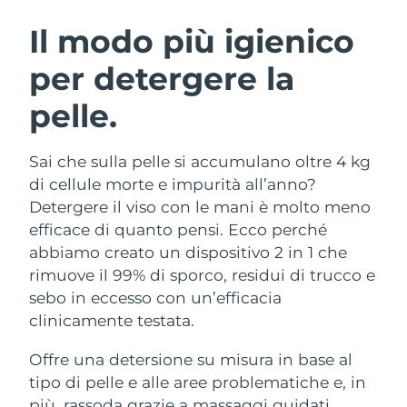
ROUTINE BEAUTY SVEDESI
Austria
Consegna stimata
8/8/26
Il modo più igienico
per detergere la
Bahrein
Consegna stimata
8/9/26
pelle.
Detersione viso
Lifting viso
Belgio
Consegna stimata
8/8/26
LUNA™ 4 pacchetto
BEAR™ 2 pacchetto
Bermuda
Consegna stimata
8/14/26
Sai che sulla pelle si accumulano oltre 4 kg
Anti-aging massage
Microcurrent toning
di cellule morte e impurità all’anno?
Bosnia ed
Detergere il viso con le mani è molto meno
Consegna stimata
8/11/26
Idratazione
Igiene orale
Erzegovina
efficace di quanto pensi. Ecco perché
LUNA™ 4 Plus
BEAR™ 2 go
UFO™ 3 pacchetto
issa™ 4
abbiamo creato un dispositivo 2 in 1 che
Massage, LED heating
Microcurrent toning on-the-go
Brunei
Consegna stimata
8/13/26
TRATTAMENTI ANTI-AGE FAQ™
rimuove il 99% di sporco, residui di trucco e
Deep facial hydration
Hybrid silicone sonic toothbrush
sebo in eccesso con un’efficacia
Bulgaria
Consegna stimata
8/8/26
NEW
clinicamente testata.
LUNA™ 4 Men
BEAR™ 2 eyes & lips
UFO™ 3 LED
issa™ 4 plus
Canada
For men, anti-aging massage
Microcurrent line smoothing device
Consegna stimata
8/12/26
Offre una detersione su misura in base al
Near-infrared and red light therapy
Smart hybrid silicone sonic toothbrush
device
Anti-age
Trattamenti LED
tipo di pelle e alle aree problematiche e, in
Cile
Consegna stimata
8/12/26
più, rassoda grazie a massaggi guidati