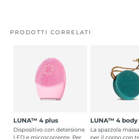
General manual
2-year warranty (Spain, Portugal, Sweden: 3-year
warranty)
PRODOTTI CORRELATI
LUNA™ 4 plus
LUNA™ 4 body
Dispositivo con detersione
La spazzola mass
LED e microcorrente. Per
per il corpo con 