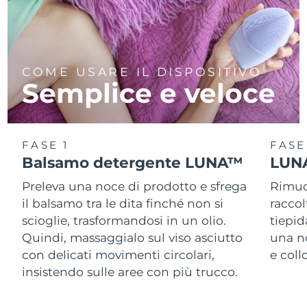
COME USARE IL DISPOSITIVO
Semplice e veloce
FASE 1
FASE
Balsamo detergente LUNA™
LUNA
Preleva una noce di prodotto e sfrega
Rimuov
il balsamo tra le dita finché non si
racco
scioglie, trasformandosi in un olio.
tiepid
Quindi, massaggialo sul viso asciutto
una n
con delicati movimenti circolari,
e col
insistendo sulle aree con più trucco.