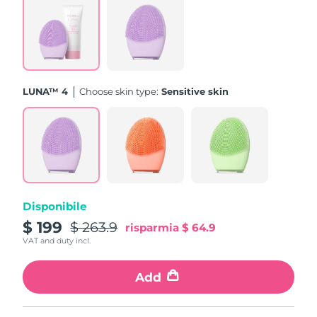
Turchia
Consegna stimata
8/9/26
Emirati Arabi Uniti
Consegna stimata
8/9/26
Regno Unito
Consegna stimata
8/8/26
LUNA™ 4
Choose skin type:
Sensitive skin
Stati Uniti
Consegna stimata
8/9/26
Uzbekistan
Consegna stimata
8/13/26
Vietnam
Consegna stimata
8/14/26
Disponibile
$ 199
$ 263.9
risparmia
$ 64.9
VAT and duty incl.
Add