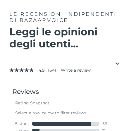
LE RECENSIONI INDIPENDENTI
DI BAZAARVOICE
Leggi le opinioni
degli utenti...
4.9
(64)
Write a review
4.9
out
of
5
stars,
average
rating
value.
Read
64
Reviews.
Same
page