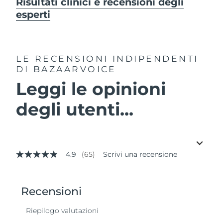
Risultati clinici e recensioni degli
esperti
LE RECENSIONI INDIPENDENTI
DI BAZAARVOICE
Leggi le opinioni
degli utenti...
4.9
(65)
Scrivi una recensione
4.9
stelle
su
5
,
valore
di
valutazione
medio.