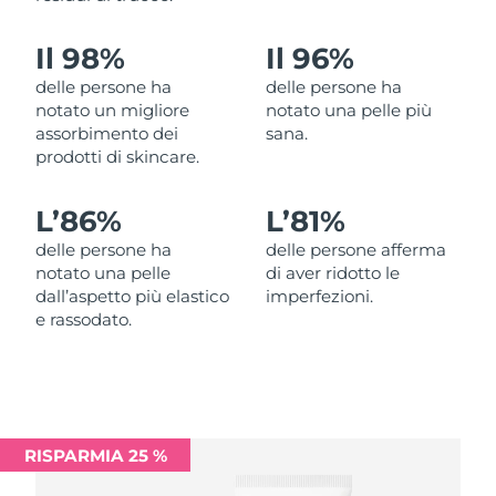
Filippine
Consegna stimata
8/14/26
Il 98%
Il 96%
Polonia
Consegna stimata
8/12/26
delle persone ha
delle persone ha
notato un migliore
notato una pelle più
Portogallo
Consegna stimata
8/11/26
assorbimento dei
sana.
prodotti di skincare.
Portorico
Consegna stimata
8/13/26
L’
86%
L’
81%
Qatar
Consegna stimata
8/12/26
delle persone ha
delle persone afferma
notato una pelle
di aver ridotto le
Riunione
Consegna stimata
8/16/26
dall’aspetto più elastico
imperfezioni.
e rassodato.
Romania
Consegna stimata
8/11/26
Russia
Consegna stimata
8/19/26
Arabia Saudita
Consegna stimata
8/12/26
RISPARMIA 25 %
Singapore
Consegna stimata
8/13/26