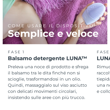
COME USARE IL DISPOSITIVO
Semplice e veloce
FASE 1
FASE
Balsamo detergente LUNA™
LUNA
Preleva una noce di prodotto e sfrega
Rimuov
il balsamo tra le dita finché non si
racco
scioglie, trasformandosi in un olio.
tiepid
Quindi, massaggialo sul viso asciutto
una n
con delicati movimenti circolari,
e col
insistendo sulle aree con più trucco.