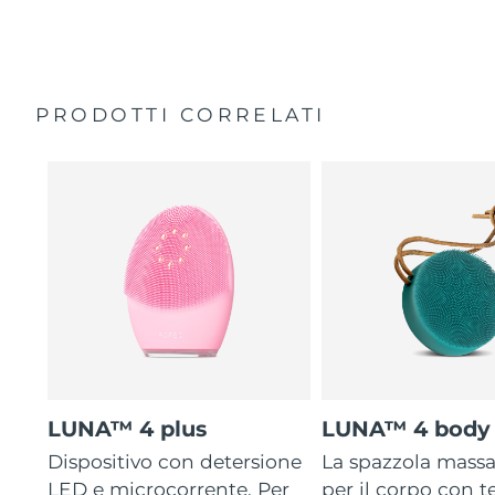
35 volte più igienico delle spazzole con setole in nylon.
Custodia da viaggio
Garanzia di 2 anni (Spagna, Portogallo, Svezia: Garanzia
di 3 anni)
PRODOTTI CORRELATI
LUNA™ 4 plus
LUNA™ 4 body
Dispositivo con detersione
La spazzola mass
LED e microcorrente. Per
per il corpo con 