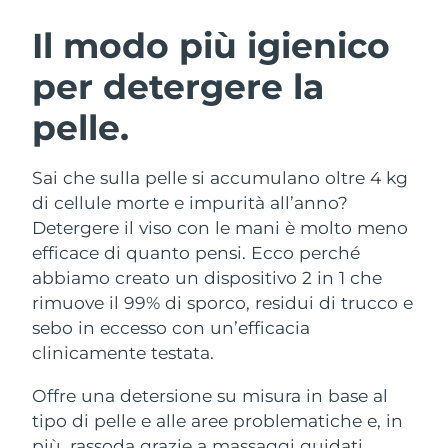
ROUTINE BEAUTY SVEDESI
Austria
Consegna stimata
8/11/26
Il modo più igienico
per detergere la
Bahrein
Consegna stimata
8/12/26
pelle.
Detersione viso
Lifting viso
Belgio
Consegna stimata
8/11/26
LUNA™ 4 pacchetto
BEAR™ 2 pacchetto
Bermuda
Consegna stimata
8/17/26
Sai che sulla pelle si accumulano oltre 4 kg
Anti-aging massage
Microcurrent toning
di cellule morte e impurità all’anno?
Bosnia ed
Detergere il viso con le mani è molto meno
Consegna stimata
8/14/26
Idratazione
Igiene orale
Erzegovina
efficace di quanto pensi. Ecco perché
LUNA™ 4 Plus
BEAR™ 2 go
UFO™ 3 pacchetto
issa™ 4
abbiamo creato un dispositivo 2 in 1 che
Massage, LED heating
Microcurrent toning on-the-go
Brunei
Consegna stimata
8/16/26
TRATTAMENTI ANTI-AGE FAQ™
rimuove il 99% di sporco, residui di trucco e
Deep facial hydration
Hybrid silicone sonic toothbrush
sebo in eccesso con un’efficacia
Bulgaria
Consegna stimata
8/11/26
NEW
clinicamente testata.
LUNA™ 4 Men
BEAR™ 2 eyes & lips
UFO™ 3 LED
issa™ 4 plus
Canada
For men, anti-aging massage
Microcurrent line smoothing device
Consegna stimata
8/15/26
Offre una detersione su misura in base al
Near-infrared and red light therapy
Smart hybrid silicone sonic toothbrush
device
Anti-age
Trattamenti LED
tipo di pelle e alle aree problematiche e, in
Cile
Consegna stimata
8/15/26
più, rassoda grazie a massaggi guidati