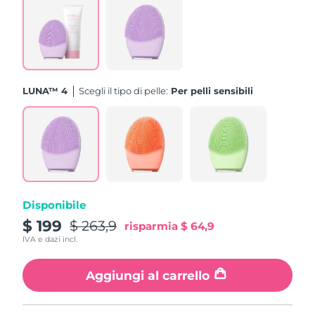
Turchia
Consegna stimata
8/12/26
Emirati Arabi Uniti
Consegna stimata
8/12/26
Regno Unito
Consegna stimata
8/11/26
LUNA™ 4
Scegli il tipo di pelle:
Per pelli sensibili
Stati Uniti
Consegna stimata
8/12/26
Uzbekistan
Consegna stimata
8/16/26
Vietnam
Consegna stimata
8/17/26
Disponibile
$ 199
$ 263,9
risparmia
$ 64,9
IVA e dazi incl.
Aggiungi al carrello