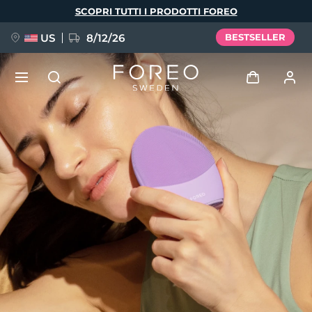
Salta
SCOPRI TUTTI I PRODOTTI FOREO
al
contenuto
principale
US
8/12/26
BESTSELLER
NUOVO
Accedi
Lingua
BREAKING NEWS
Profilo utente
English
Deutsch
Español
I miei dispositivi
FAQ™ Pure Beauty-Tech Elixir
Français
Italiano
Português
I miei ordini
Polski
Svenska
Русский
Türkçe
简体中文
繁體中文
I miei indirizzi
issa™ Teeth Whitening Set
I miei abbonamenti