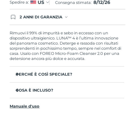
8/12/26
US
Spedire a:
Consegna stimata:
2 ANNI DI GARANZIA
Gli ordini registrati oggi avranno una copertura
completa della garanzia FOREO. Questo significa
che, in caso di difetti nei primi 2 anni dalla data di
Rimuovi il 99% di impurità e sebo in eccesso con un
acquisto, FOREO sostituirà il tuo prodotto
dispositivo ultraigienico. LUNA™ 4 è l’ultima innovazione
gratuitamente.
del panorama cosmetico. Deterge e rassoda con risultati
sorprendenti in pochissimo tempo, sempre nel comfort di
casa. Usalo con FOREO Micro-Foam Cleanser 2.0 per una
detersione ancora più dolce e accurata.
PERCHÉ È COSÌ SPECIALE?
Il 96% delle persone ha notato una pelle più sana. L’81%
afferma di aver ridotto le imperfezioni.
COSA È INCLUSO?
Rimuove lo sporco e il sebo in eccesso senza seccare la
LUNA™ 4
pelle.
Manuale d'uso
LUNA™ Micro-Foam Cleanser 2.0
L’86% delle persone afferma di avere una pelle
dall’aspetto più elastico e rassodato.
Cavo di ricarica USB
Nutre e protegge la pelle dai danni causati dai radicali
Guida rapida
liberi.
Manuale informativo