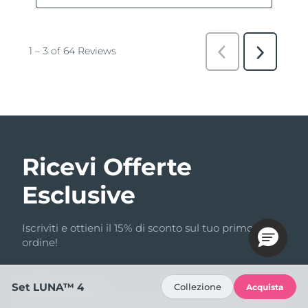
Ricevi Offerte
Esclusive
Iscriviti e ottieni il 15% di sconto sul tuo primo
ordine!
Set LUNA™ 4
Collezione
Acquista
Indirizzo email