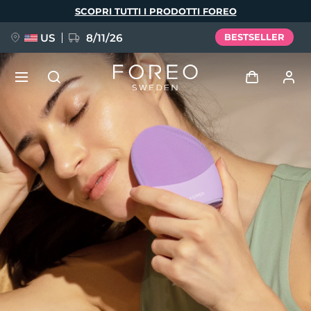
Salta
SCOPRI TUTTI I PRODOTTI FOREO
al
contenuto
principale
US
8/11/26
BESTSELLER
NUOVO
Accedi
Lingua
BREAKING NEWS
Profilo utente
English
Deutsch
Español
I miei dispositivi
FAQ™ Pure Beauty-Tech Elixir
Français
Italiano
Português
I miei ordini
Polski
Svenska
Русский
Türkçe
简体中文
繁體中文
I miei indirizzi
issa™ Teeth Whitening Set
I miei abbonamenti