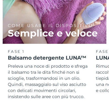
COME USARE IL DISPOSITIVO
Semplice e veloce
FASE 1
FASE
Balsamo detergente LUNA™
LUNA
Preleva una noce di prodotto e sfrega
Rimuov
il balsamo tra le dita finché non si
racco
scioglie, trasformandosi in un olio.
tiepid
Quindi, massaggialo sul viso asciutto
una n
con delicati movimenti circolari,
e col
insistendo sulle aree con più trucco.