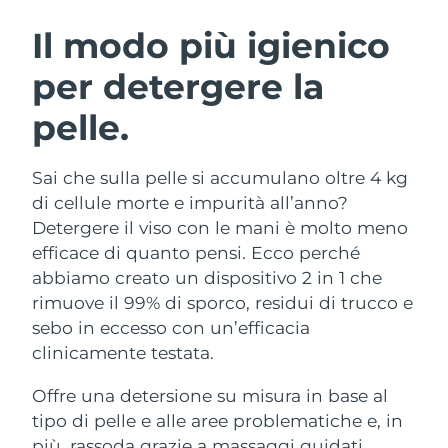
ROUTINE BEAUTY SVEDESI
Austria
Consegna stimata
10/08/2026
Il modo più igienico
per detergere la
Bahrein
Consegna stimata
11/08/2026
pelle.
Detersione viso
Lifting viso
Belgio
Consegna stimata
10/08/2026
LUNA™ 4 pacchetto
BEAR™ 2 pacchetto
Bermuda
Consegna stimata
16/08/2026
Sai che sulla pelle si accumulano oltre 4 kg
Anti-aging massage
Microcurrent toning
di cellule morte e impurità all’anno?
Bosnia ed
Detergere il viso con le mani è molto meno
Consegna stimata
13/08/2026
Idratazione
Igiene orale
Erzegovina
efficace di quanto pensi. Ecco perché
LUNA™ 4 Plus
BEAR™ 2 go
UFO™ 3 pacchetto
issa™ 4
abbiamo creato un dispositivo 2 in 1 che
Massage, LED heating
Microcurrent toning on-the-go
Brunei
Consegna stimata
15/08/2026
TRATTAMENTI ANTI-AGE FAQ™
rimuove il 99% di sporco, residui di trucco e
Deep facial hydration
Hybrid silicone sonic toothbrush
sebo in eccesso con un’efficacia
Bulgaria
Consegna stimata
10/08/2026
NEW
clinicamente testata.
LUNA™ 4 Men
BEAR™ 2 eyes & lips
UFO™ 3 LED
issa™ 4 plus
Canada
For men, anti-aging massage
Microcurrent line smoothing device
Consegna stimata
14/08/2026
Offre una detersione su misura in base al
Near-infrared and red light therapy
Smart hybrid silicone sonic toothbrush
device
Anti-age
Trattamenti LED
tipo di pelle e alle aree problematiche e, in
Cile
Consegna stimata
14/08/2026
più, rassoda grazie a massaggi guidati