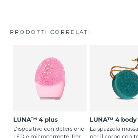
35 volte più igienico delle spazzole con setole in nylon.
Custodia da viaggio
Garanzia di 2 anni (Spagna, Portogallo, Svezia: Garanzia
di 3 anni)
PRODOTTI CORRELATI
LUNA™ 4 plus
LUNA™ 4 body
Dispositivo con detersione
La spazzola mass
LED e microcorrente. Per
per il corpo con 