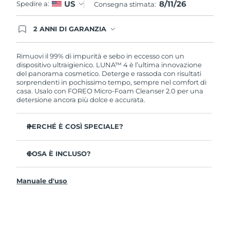
8/11/26
US
Spedire a:
Consegna stimata:
2 ANNI DI GARANZIA
Gli ordini registrati oggi avranno una copertura
completa della garanzia FOREO. Questo significa
che, in caso di difetti nei primi 2 anni dalla data di
Rimuovi il 99% di impurità e sebo in eccesso con un
acquisto, FOREO sostituirà il tuo prodotto
dispositivo ultraigienico. LUNA™ 4 è l’ultima innovazione
gratuitamente.
del panorama cosmetico. Deterge e rassoda con risultati
sorprendenti in pochissimo tempo, sempre nel comfort di
casa. Usalo con FOREO Micro-Foam Cleanser 2.0 per una
detersione ancora più dolce e accurata.
PERCHÉ È COSÌ SPECIALE?
Il 96% delle persone ha notato una pelle più sana. L’81%
afferma di aver ridotto le imperfezioni.
COSA È INCLUSO?
Rimuove lo sporco e il sebo in eccesso senza seccare la
LUNA™ 4
pelle.
Manuale d'uso
LUNA™ Micro-Foam Cleanser 2.0
L’86% delle persone afferma di avere una pelle
dall’aspetto più elastico e rassodato.
Cavo di ricarica USB
Nutre e protegge la pelle dai danni causati dai radicali
Guida rapida
liberi.
Manuale informativo