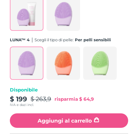
Turchia
Consegna stimata
11/08/2026
Emirati Arabi Uniti
Consegna stimata
11/08/2026
Regno Unito
Consegna stimata
10/08/2026
LUNA™ 4
Scegli il tipo di pelle:
Per pelli sensibili
Stati Uniti
Consegna stimata
11/08/2026
Uzbekistan
Consegna stimata
15/08/2026
Vietnam
Consegna stimata
16/08/2026
Disponibile
$ 199
$ 263,9
risparmia
$ 64,9
IVA e dazi incl.
Aggiungi al carrello