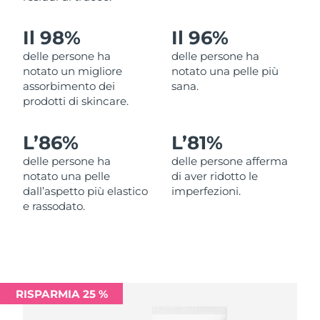
Filippine
Consegna stimata
13/08/2026
Il 98%
Il 96%
Polonia
Consegna stimata
11/08/2026
delle persone ha
delle persone ha
notato un migliore
notato una pelle più
Portogallo
Consegna stimata
10/08/2026
assorbimento dei
sana.
prodotti di skincare.
Portorico
Consegna stimata
12/08/2026
L’
86%
L’
81%
Qatar
Consegna stimata
11/08/2026
delle persone ha
delle persone afferma
notato una pelle
di aver ridotto le
Riunione
Consegna stimata
15/08/2026
dall’aspetto più elastico
imperfezioni.
e rassodato.
Romania
Consegna stimata
10/08/2026
Russia
Consegna stimata
18/08/2026
Arabia Saudita
Consegna stimata
11/08/2026
RISPARMIA 25 %
Singapore
Consegna stimata
12/08/2026