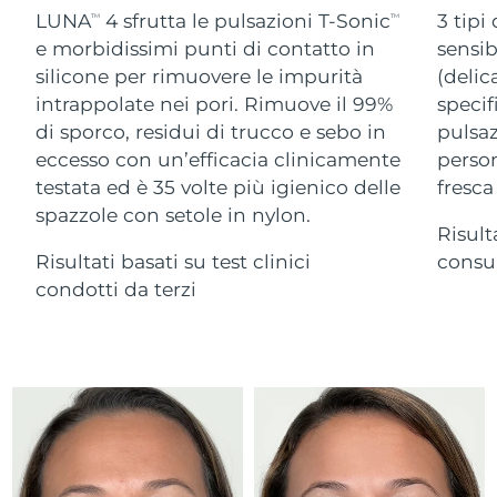
Advanced pore care essentials
For healthy hair
LUNA
4 sfrutta le pulsazioni T-Sonic
3 tipi
18% PAP
TM
TM
Israele
Consegna stimata
14/08/2026
Cosmetici
Uomini
e morbidissimi punti di contatto in
sensib
silicone per rimuovere le impurità
(delic
Italia
Consegna stimata
10/08/2026
intrappolate nei pori. Rimuove il 99%
specif
di sporco, residui di trucco e sebo in
pulsaz
Giappone
Consegna stimata
13/08/2026
eccesso con un’efficacia clinicamente
person
Vedi tutto
Jersey
Consegna stimata
15/08/2026
testata ed è 35 volte più igienico delle
fresca
spazzole con setole in nylon.
Risult
Kazakistan
Consegna stimata
12/08/2026
Risultati basati su test clinici
consum
APP FOREO
Kuwait
condotti da terzi
Consegna stimata
10/08/2026
CHI SIAMO
Lettonia
Consegna stimata
10/08/2026
Libano
Consegna stimata
11/08/2026
Lituania
Consegna stimata
10/08/2026
Lussemburgo
Consegna stimata
10/08/2026