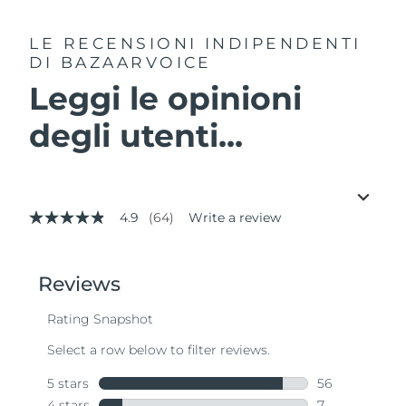
LE RECENSIONI INDIPENDENTI
DI BAZAARVOICE
Leggi le opinioni
degli utenti...
4.9
(64)
Write a review
4.9
out
of
5
stars,
average
rating
value.
Read
64
Reviews.
Same
page