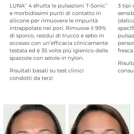
Advanced pore care essentials
For healthy hair
LUNA
4 sfrutta le pulsazioni T-Sonic
3 tipi
18% PAP
TM
TM
Israele
Consegna stimata
12/08/2026
Cosmetici
Uomini
e morbidissimi punti di contatto in
sensib
silicone per rimuovere le impurità
(delic
Italia
Consegna stimata
08/08/2026
intrappolate nei pori. Rimuove il 99%
specif
di sporco, residui di trucco e sebo in
pulsaz
Giappone
Consegna stimata
11/08/2026
eccesso con un’efficacia clinicamente
person
Vedi tutto
Jersey
Consegna stimata
13/08/2026
testata ed è 35 volte più igienico delle
fresca
spazzole con setole in nylon.
Risult
Kazakistan
Consegna stimata
10/08/2026
Risultati basati su test clinici
consum
APP FOREO
Kuwait
condotti da terzi
Consegna stimata
08/08/2026
CHI SIAMO
Lettonia
Consegna stimata
08/08/2026
Libano
Consegna stimata
09/08/2026
Lituania
Consegna stimata
08/08/2026
Lussemburgo
Consegna stimata
08/08/2026