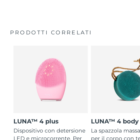
35 volte più igienico delle spazzole con setole in nylon.
Custodia da viaggio
Garanzia di 2 anni (Spagna, Portogallo, Svezia: Garanzia
di 3 anni)
PRODOTTI CORRELATI
LUNA™ 4 plus
LUNA™ 4 body
Dispositivo con detersione
La spazzola mass
LED e microcorrente. Per
per il corpo con 