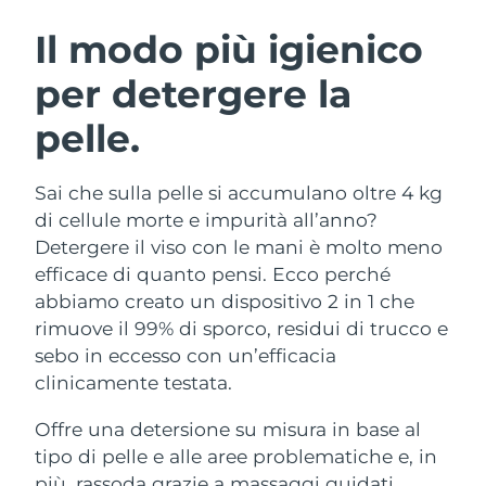
ROUTINE BEAUTY SVEDESI
Austria
Consegna stimata
08/08/2026
Il modo più igienico
per detergere la
Bahrein
Consegna stimata
09/08/2026
pelle.
Detersione viso
Lifting viso
Belgio
Consegna stimata
08/08/2026
LUNA™ 4 pacchetto
BEAR™ 2 pacchetto
Bermuda
Consegna stimata
14/08/2026
Sai che sulla pelle si accumulano oltre 4 kg
Anti-aging massage
Microcurrent toning
di cellule morte e impurità all’anno?
Bosnia ed
Detergere il viso con le mani è molto meno
Consegna stimata
11/08/2026
Idratazione
Igiene orale
Erzegovina
efficace di quanto pensi. Ecco perché
LUNA™ 4 Plus
BEAR™ 2 go
UFO™ 3 pacchetto
issa™ 4
abbiamo creato un dispositivo 2 in 1 che
Massage, LED heating
Microcurrent toning on-the-go
Brunei
Consegna stimata
13/08/2026
TRATTAMENTI ANTI-AGE FAQ™
rimuove il 99% di sporco, residui di trucco e
Deep facial hydration
Hybrid silicone sonic toothbrush
sebo in eccesso con un’efficacia
Bulgaria
Consegna stimata
08/08/2026
NEW
clinicamente testata.
LUNA™ 4 Men
BEAR™ 2 eyes & lips
UFO™ 3 LED
issa™ 4 plus
Canada
For men, anti-aging massage
Microcurrent line smoothing device
Consegna stimata
12/08/2026
Offre una detersione su misura in base al
Near-infrared and red light therapy
Smart hybrid silicone sonic toothbrush
device
Anti-age
Trattamenti LED
tipo di pelle e alle aree problematiche e, in
Cile
Consegna stimata
12/08/2026
più, rassoda grazie a massaggi guidati