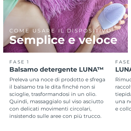
COME USARE IL DISPOSITIVO
Semplice e veloce
FASE 1
FASE
Balsamo detergente LUNA™
LUNA
Preleva una noce di prodotto e sfrega
Rimuov
il balsamo tra le dita finché non si
racco
scioglie, trasformandosi in un olio.
tiepid
Quindi, massaggialo sul viso asciutto
una n
con delicati movimenti circolari,
e col
insistendo sulle aree con più trucco.