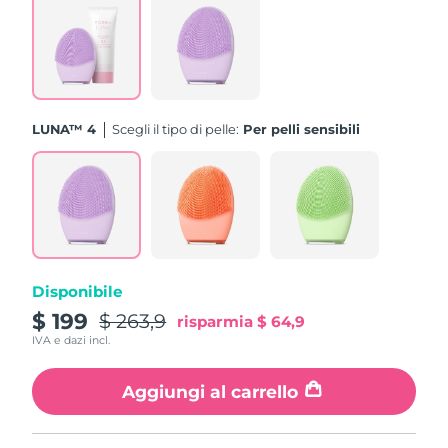
Turchia
Consegna stimata
09/08/2026
Emirati Arabi Uniti
Consegna stimata
09/08/2026
Regno Unito
Consegna stimata
08/08/2026
LUNA™ 4
Scegli il tipo di pelle:
Per pelli sensibili
Stati Uniti
Consegna stimata
09/08/2026
Uzbekistan
Consegna stimata
13/08/2026
Vietnam
Consegna stimata
14/08/2026
Disponibile
$ 199
$ 263,9
risparmia
$ 64,9
IVA e dazi incl.
Aggiungi al carrello