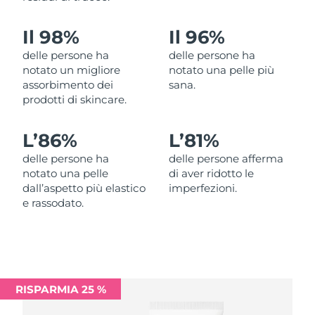
Filippine
Consegna stimata
11/08/2026
Il 98%
Il 96%
Polonia
Consegna stimata
09/08/2026
delle persone ha
delle persone ha
notato un migliore
notato una pelle più
Portogallo
Consegna stimata
08/08/2026
assorbimento dei
sana.
prodotti di skincare.
Portorico
Consegna stimata
10/08/2026
L’
86%
L’
81%
Qatar
Consegna stimata
09/08/2026
delle persone ha
delle persone afferma
notato una pelle
di aver ridotto le
Riunione
Consegna stimata
13/08/2026
dall’aspetto più elastico
imperfezioni.
e rassodato.
Romania
Consegna stimata
08/08/2026
Russia
Consegna stimata
16/08/2026
Arabia Saudita
Consegna stimata
09/08/2026
RISPARMIA 25 %
Singapore
Consegna stimata
10/08/2026