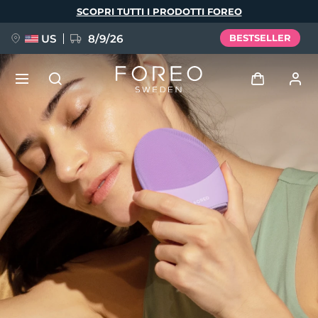
Salta
SCOPRI TUTTI I PRODOTTI FOREO
al
contenuto
principale
US
8/9/26
BESTSELLER
NUOVO
Accedi
Lingua
BREAKING NEWS
Profilo utente
English
Deutsch
Español
I miei dispositivi
FAQ™ Pure Beauty-Tech Elixir
Français
Italiano
Português
I miei ordini
Polski
Svenska
Русский
Türkçe
简体中文
繁體中文
I miei indirizzi
issa™ Teeth Whitening Set
I miei abbonamenti