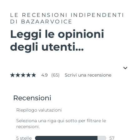
LE RECENSIONI INDIPENDENTI
DI BAZAARVOICE
Leggi le opinioni
degli utenti...
4.9
(65)
Scrivi una recensione
4.9
stelle
su
5
,
valore
di
valutazione
medio.
Read
65
Reviews.
Stesso