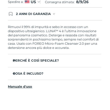
8/9/26
US
Spedire a:
Consegna stimata:
2 ANNI DI GARANZIA
Gli ordini registrati oggi avranno una copertura
completa della garanzia FOREO. Questo significa
che, in caso di difetti nei primi 2 anni dalla data di
Rimuovi il 99% di impurità e sebo in eccesso con un
acquisto, FOREO sostituirà il tuo prodotto
dispositivo ultraigienico. LUNA™ 4 è l’ultima innovazione
gratuitamente.
del panorama cosmetico. Deterge e rassoda con risultati
sorprendenti in pochissimo tempo, sempre nel comfort di
casa. Usalo con FOREO Micro-Foam Cleanser 2.0 per una
detersione ancora più dolce e accurata.
PERCHÉ È COSÌ SPECIALE?
Il 96% delle persone ha notato una pelle più sana. L’81%
afferma di aver ridotto le imperfezioni.
COSA È INCLUSO?
Rimuove lo sporco e il sebo in eccesso senza seccare la
LUNA™ 4
pelle.
Manuale d'uso
LUNA™ Micro-Foam Cleanser 2.0
L’86% delle persone afferma di avere una pelle
dall’aspetto più elastico e rassodato.
Cavo di ricarica USB
Nutre e protegge la pelle dai danni causati dai radicali
Guida rapida
liberi.
Manuale informativo