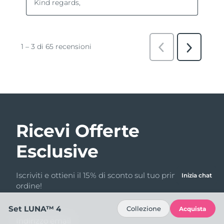
Ricevi Offerte
Esclusive
Iscriviti e ottieni il 15% di sconto sul tuo primo
Inizia chat
ordine!
Set LUNA™ 4
Collezione
Acquista
Indirizzo email