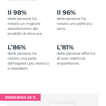
Filippine
Consegna stimata
8/12/26
Il 98%
Il 96%
Polonia
Consegna stimata
8/10/26
delle persone ha
delle persone ha
notato un migliore
notato una pelle più
Portogallo
Consegna stimata
8/9/26
assorbimento dei
sana.
prodotti di skincare.
Portorico
Consegna stimata
8/11/26
L’
86%
L’
81%
Qatar
Consegna stimata
8/10/26
delle persone ha
delle persone afferma
notato una pelle
di aver ridotto le
Riunione
Consegna stimata
8/14/26
dall’aspetto più elastico
imperfezioni.
e rassodato.
Romania
Consegna stimata
8/9/26
Russia
Consegna stimata
8/17/26
Arabia Saudita
Consegna stimata
8/10/26
RISPARMIA 25 %
Singapore
Consegna stimata
8/11/26