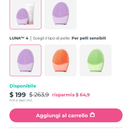
Turchia
Consegna stimata
8/10/26
Emirati Arabi Uniti
Consegna stimata
8/10/26
Regno Unito
Consegna stimata
8/9/26
LUNA™ 4
Scegli il tipo di pelle:
Per pelli sensibili
Stati Uniti
Consegna stimata
8/10/26
Uzbekistan
Consegna stimata
8/14/26
Vietnam
Consegna stimata
8/15/26
Disponibile
$ 199
$ 263,9
risparmia
$ 64,9
IVA e dazi incl.
Aggiungi al carrello