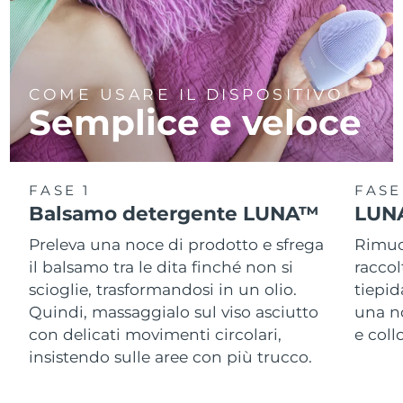
COME USARE IL DISPOSITIVO
Semplice e veloce
FASE 1
FASE
Balsamo detergente LUNA™
LUNA
Preleva una noce di prodotto e sfrega
Rimuov
il balsamo tra le dita finché non si
racco
scioglie, trasformandosi in un olio.
tiepid
Quindi, massaggialo sul viso asciutto
una n
con delicati movimenti circolari,
e col
insistendo sulle aree con più trucco.