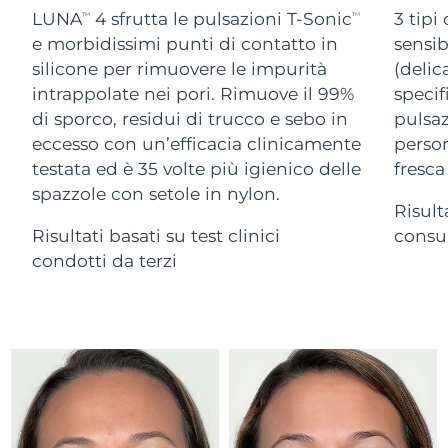
Advanced pore care essentials
For healthy hair
LUNA
4 sfrutta le pulsazioni T-Sonic
3 tipi
18% PAP
TM
TM
Israele
Consegna stimata
8/13/26
Cosmetici
Uomini
e morbidissimi punti di contatto in
sensib
silicone per rimuovere le impurità
(delic
Italia
Consegna stimata
8/9/26
intrappolate nei pori. Rimuove il 99%
specif
di sporco, residui di trucco e sebo in
pulsaz
Giappone
Consegna stimata
8/12/26
eccesso con un’efficacia clinicamente
person
Vedi tutto
Jersey
Consegna stimata
8/14/26
testata ed è 35 volte più igienico delle
fresca
spazzole con setole in nylon.
Risult
Kazakistan
Consegna stimata
8/11/26
Risultati basati su test clinici
consum
APP FOREO
Kuwait
condotti da terzi
Consegna stimata
8/9/26
CHI SIAMO
Lettonia
Consegna stimata
8/9/26
Libano
Consegna stimata
8/10/26
Lituania
Consegna stimata
8/9/26
Lussemburgo
Consegna stimata
8/9/26