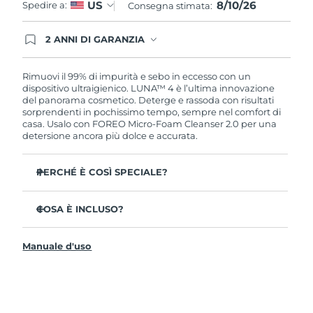
8/10/26
US
Spedire a:
Consegna stimata:
2 ANNI DI GARANZIA
Gli ordini registrati oggi avranno una copertura
completa della garanzia FOREO. Questo significa
che, in caso di difetti nei primi 2 anni dalla data di
Rimuovi il 99% di impurità e sebo in eccesso con un
acquisto, FOREO sostituirà il tuo prodotto
dispositivo ultraigienico. LUNA™ 4 è l’ultima innovazione
gratuitamente.
del panorama cosmetico. Deterge e rassoda con risultati
sorprendenti in pochissimo tempo, sempre nel comfort di
casa. Usalo con FOREO Micro-Foam Cleanser 2.0 per una
detersione ancora più dolce e accurata.
PERCHÉ È COSÌ SPECIALE?
Il 96% delle persone ha notato una pelle più sana. L’81%
afferma di aver ridotto le imperfezioni.
COSA È INCLUSO?
Rimuove lo sporco e il sebo in eccesso senza seccare la
LUNA™ 4
pelle.
Manuale d'uso
LUNA™ Micro-Foam Cleanser 2.0
L’86% delle persone afferma di avere una pelle
dall’aspetto più elastico e rassodato.
Cavo di ricarica USB
Nutre e protegge la pelle dai danni causati dai radicali
Guida rapida
liberi.
Manuale informativo