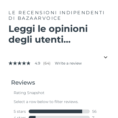
LE RECENSIONI INDIPENDENTI
DI BAZAARVOICE
Leggi le opinioni
degli utenti...
4.9
(64)
Write a review
4.9
out
of
5
stars,
average
rating
value.
Read
64
Reviews.
Same
page