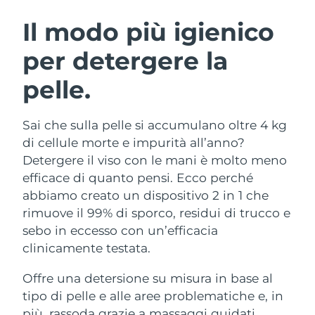
ROUTINE BEAUTY SVEDESI
Austria
Consegna stimata
8/9/26
Il modo più igienico
per detergere la
Bahrein
Consegna stimata
8/10/26
pelle.
Detersione viso
Lifting viso
Belgio
Consegna stimata
8/9/26
LUNA™ 4 pacchetto
BEAR™ 2 pacchetto
Bermuda
Consegna stimata
8/15/26
Sai che sulla pelle si accumulano oltre 4 kg
Anti-aging massage
Microcurrent toning
di cellule morte e impurità all’anno?
Bosnia ed
Detergere il viso con le mani è molto meno
Consegna stimata
8/12/26
Idratazione
Igiene orale
Erzegovina
efficace di quanto pensi. Ecco perché
LUNA™ 4 Plus
BEAR™ 2 go
UFO™ 3 pacchetto
issa™ 4
abbiamo creato un dispositivo 2 in 1 che
Massage, LED heating
Microcurrent toning on-the-go
Brunei
Consegna stimata
8/14/26
TRATTAMENTI ANTI-AGE FAQ™
rimuove il 99% di sporco, residui di trucco e
Deep facial hydration
Hybrid silicone sonic toothbrush
sebo in eccesso con un’efficacia
Bulgaria
Consegna stimata
8/9/26
NEW
clinicamente testata.
LUNA™ 4 Men
BEAR™ 2 eyes & lips
UFO™ 3 LED
issa™ 4 plus
Canada
For men, anti-aging massage
Microcurrent line smoothing device
Consegna stimata
8/13/26
Offre una detersione su misura in base al
Near-infrared and red light therapy
Smart hybrid silicone sonic toothbrush
device
Anti-age
Trattamenti LED
tipo di pelle e alle aree problematiche e, in
Cile
Consegna stimata
8/13/26
più, rassoda grazie a massaggi guidati