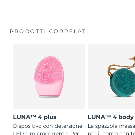
35 volte più igienico delle spazzole con setole in nylon.
Custodia da viaggio
Garanzia di 2 anni (Spagna, Portogallo, Svezia: Garanzia
di 3 anni)
PRODOTTI CORRELATI
LUNA™ 4 plus
LUNA™ 4 body
Dispositivo con detersione
La spazzola mass
LED e microcorrente. Per
per il corpo con 