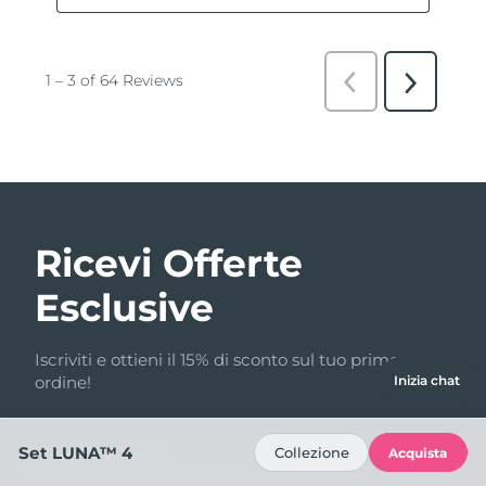
Ricevi Offerte
Esclusive
Iscriviti e ottieni il 15% di sconto sul tuo primo
ordine!
Inizia chat
Set LUNA™ 4
Collezione
Acquista
Indirizzo email