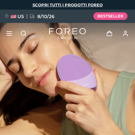
Salta
SCOPRI TUTTI I PRODOTTI FOREO
al
contenuto
principale
US
8/10/26
BESTSELLER
NUOVO
Accedi
Lingua
BREAKING NEWS
Profilo utente
English
Deutsch
Español
I miei dispositivi
FAQ™ Pure Beauty-Tech Elixir
Français
Italiano
Português
I miei ordini
Polski
Svenska
Русский
Türkçe
简体中文
繁體中文
I miei indirizzi
issa™ Teeth Whitening Set
I miei abbonamenti