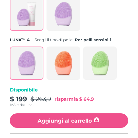
Turchia
Consegna stimata
09/08/2026
Emirati Arabi Uniti
Consegna stimata
09/08/2026
Regno Unito
Consegna stimata
08/08/2026
LUNA™ 4
Scegli il tipo di pelle:
Per pelli sensibili
Stati Uniti
Consegna stimata
09/08/2026
Uzbekistan
Consegna stimata
13/08/2026
Vietnam
Consegna stimata
14/08/2026
Disponibile
$ 199
$ 263,9
risparmia
$ 64,9
IVA e dazi incl.
Aggiungi al carrello