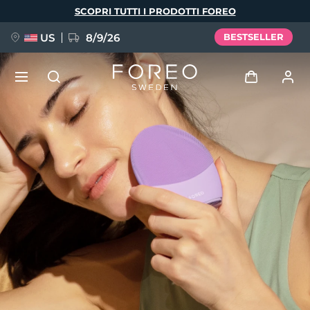
Salta
SCOPRI TUTTI I PRODOTTI FOREO
al
contenuto
principale
US
8/9/26
BESTSELLER
NUOVO
Accedi
Lingua
BREAKING NEWS
Profilo utente
English
Deutsch
Español
I miei dispositivi
FAQ™ Pure Beauty-Tech Elixir
Français
Italiano
Português
I miei ordini
Polski
Svenska
Русский
Türkçe
简体中文
繁體中文
I miei indirizzi
issa™ Teeth Whitening Set
I miei abbonamenti