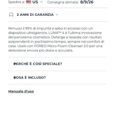
8/9/26
US
Spedire a:
Consegna stimata:
2 ANNI DI GARANZIA
Gli ordini registrati oggi avranno una copertura
completa della garanzia FOREO. Questo significa
che, in caso di difetti nei primi 2 anni dalla data di
Rimuovi il 99% di impurità e sebo in eccesso con un
acquisto, FOREO sostituirà il tuo prodotto
dispositivo ultraigienico. LUNA™ 4 è l’ultima innovazione
gratuitamente.
del panorama cosmetico. Deterge e rassoda con risultati
sorprendenti in pochissimo tempo, sempre nel comfort di
casa. Usalo con FOREO Micro-Foam Cleanser 2.0 per una
detersione ancora più dolce e accurata.
PERCHÉ È COSÌ SPECIALE?
Il 96% delle persone ha notato una pelle più sana. L’81%
afferma di aver ridotto le imperfezioni.
COSA È INCLUSO?
Rimuove lo sporco e il sebo in eccesso senza seccare la
LUNA™ 4
pelle.
Manuale d'uso
LUNA™ Micro-Foam Cleanser 2.0
L’86% delle persone afferma di avere una pelle
dall’aspetto più elastico e rassodato.
Cavo di ricarica USB
Nutre e protegge la pelle dai danni causati dai radicali
Guida rapida
liberi.
Manuale informativo