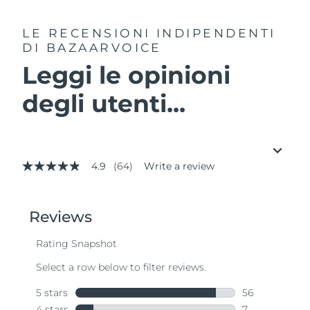
LE RECENSIONI INDIPENDENTI
DI BAZAARVOICE
Leggi le opinioni
degli utenti...
4.9
(64)
Write a review
4.9
out
of
5
stars,
average
rating
value.
Read
64
Reviews.
Same
page