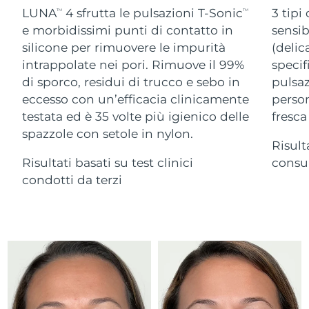
Advanced pore care essentials
For healthy hair
LUNA
4 sfrutta le pulsazioni T-Sonic
3 tipi
18% PAP
TM
TM
Israele
Consegna stimata
12/08/2026
Cosmetici
Uomini
e morbidissimi punti di contatto in
sensib
silicone per rimuovere le impurità
(delic
Italia
Consegna stimata
08/08/2026
intrappolate nei pori. Rimuove il 99%
specif
di sporco, residui di trucco e sebo in
pulsaz
Giappone
Consegna stimata
11/08/2026
eccesso con un’efficacia clinicamente
person
Vedi tutto
Jersey
Consegna stimata
13/08/2026
testata ed è 35 volte più igienico delle
fresca
spazzole con setole in nylon.
Risult
Kazakistan
Consegna stimata
10/08/2026
Risultati basati su test clinici
consum
APP FOREO
Kuwait
condotti da terzi
Consegna stimata
08/08/2026
CHI SIAMO
Lettonia
Consegna stimata
08/08/2026
Libano
Consegna stimata
09/08/2026
Lituania
Consegna stimata
08/08/2026
Lussemburgo
Consegna stimata
08/08/2026