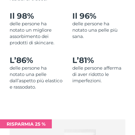
Filippine
Consegna stimata
11/08/2026
Il 98%
Il 96%
Polonia
Consegna stimata
09/08/2026
delle persone ha
delle persone ha
notato un migliore
notato una pelle più
Portogallo
Consegna stimata
08/08/2026
assorbimento dei
sana.
prodotti di skincare.
Portorico
Consegna stimata
10/08/2026
L’
86%
L’
81%
Qatar
Consegna stimata
09/08/2026
delle persone ha
delle persone afferma
notato una pelle
di aver ridotto le
Riunione
Consegna stimata
13/08/2026
dall’aspetto più elastico
imperfezioni.
e rassodato.
Romania
Consegna stimata
08/08/2026
Russia
Consegna stimata
16/08/2026
Arabia Saudita
Consegna stimata
09/08/2026
RISPARMIA 25 %
Singapore
Consegna stimata
10/08/2026