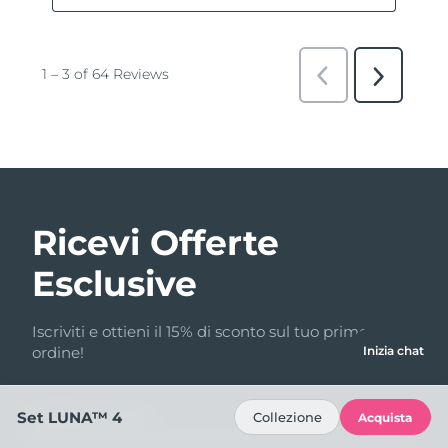
Ricevi Offerte
Esclusive
Iscriviti e ottieni il 15% di sconto sul tuo primo
ordine!
Inizia chat
Set LUNA™ 4
Collezione
Acquista
Indirizzo email