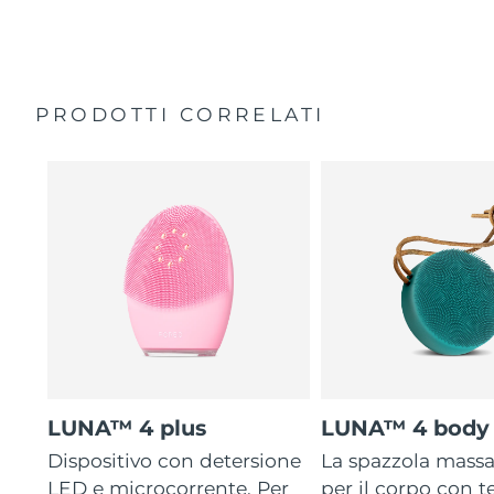
35 volte più igienico delle spazzole con setole in nylon.
Custodia da viaggio
Garanzia di 2 anni (Spagna, Portogallo, Svezia: Garanzia
di 3 anni)
PRODOTTI CORRELATI
LUNA™ 4 plus
LUNA™ 4 body
Dispositivo con detersione
La spazzola mass
LED e microcorrente. Per
per il corpo con 