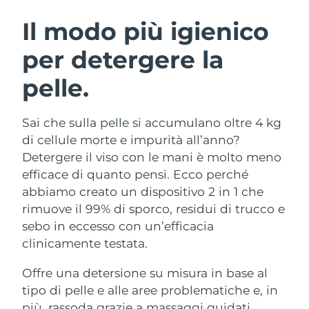
ROUTINE BEAUTY SVEDESI
Austria
Consegna stimata
08/08/2026
Il modo più igienico
per detergere la
Bahrein
Consegna stimata
09/08/2026
pelle.
Detersione viso
Lifting viso
Belgio
Consegna stimata
08/08/2026
LUNA™ 4 pacchetto
BEAR™ 2 pacchetto
Bermuda
Consegna stimata
14/08/2026
Sai che sulla pelle si accumulano oltre 4 kg
Anti-aging massage
Microcurrent toning
di cellule morte e impurità all’anno?
Bosnia ed
Detergere il viso con le mani è molto meno
Consegna stimata
11/08/2026
Idratazione
Igiene orale
Erzegovina
efficace di quanto pensi. Ecco perché
LUNA™ 4 Plus
BEAR™ 2 go
UFO™ 3 pacchetto
issa™ 4
abbiamo creato un dispositivo 2 in 1 che
Massage, LED heating
Microcurrent toning on-the-go
Brunei
Consegna stimata
13/08/2026
TRATTAMENTI ANTI-AGE FAQ™
rimuove il 99% di sporco, residui di trucco e
Deep facial hydration
Hybrid silicone sonic toothbrush
sebo in eccesso con un’efficacia
Bulgaria
Consegna stimata
08/08/2026
NEW
clinicamente testata.
LUNA™ 4 Men
BEAR™ 2 eyes & lips
UFO™ 3 LED
issa™ 4 plus
Canada
For men, anti-aging massage
Microcurrent line smoothing device
Consegna stimata
12/08/2026
Offre una detersione su misura in base al
Near-infrared and red light therapy
Smart hybrid silicone sonic toothbrush
device
Anti-age
Trattamenti LED
tipo di pelle e alle aree problematiche e, in
Cile
Consegna stimata
12/08/2026
più, rassoda grazie a massaggi guidati