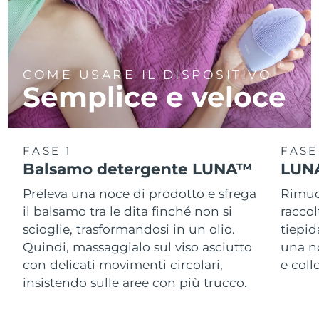
COME USARE IL DISPOSITIVO
Semplice e veloce
FASE 1
FASE
Balsamo detergente LUNA™
LUNA
Preleva una noce di prodotto e sfrega
Rimuov
il balsamo tra le dita finché non si
racco
scioglie, trasformandosi in un olio.
tiepid
Quindi, massaggialo sul viso asciutto
una n
con delicati movimenti circolari,
e col
insistendo sulle aree con più trucco.