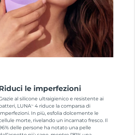
Riduci le imperfezioni
Grazie al silicone ultraigienico e resistente ai
batteri, LUNA
4 riduce la comparsa di
TM
imperfezioni. In più, esfolia dolcemente le
cellule morte, rivelando un incarnato fresco. Il
96% delle persone ha notato una pelle
dall’aspetto più sano, mentre l’81% una