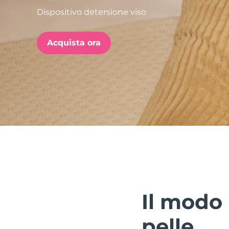
Dispositivo detersione viso
issa™ Teeth Whitening Set
Acquista ora
FAQ™ Dual LED Panel
POPOLARE
Offerte speciali
Bestseller
Il modo 
pelle.