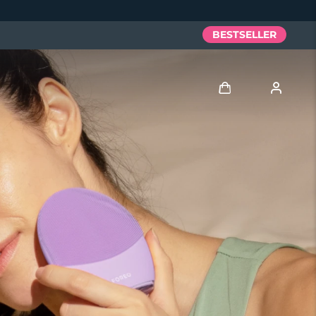
BESTSELLER
Accedi
Profilo utente
I miei dispositivi
I miei ordini
I miei indirizzi
I miei abbonamenti