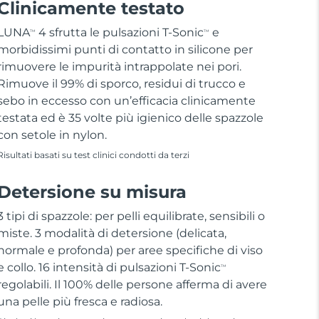
Clinicamente testato
LUNA
4 sfrutta le pulsazioni T-Sonic
e
TM
TM
morbidissimi punti di contatto in silicone per
rimuovere le impurità intrappolate nei pori.
Rimuove il 99% di sporco, residui di trucco e
sebo in eccesso con un’efficacia clinicamente
testata ed è 35 volte più igienico delle spazzole
con setole in nylon.
Risultati basati su test clinici condotti da terzi
Detersione su misura
3 tipi di spazzole: per pelli equilibrate, sensibili o
miste. 3 modalità di detersione (delicata,
normale e profonda) per aree specifiche di viso
e collo. 16 intensità di pulsazioni T-Sonic
TM
regolabili. Il 100% delle persone afferma di avere
una pelle più fresca e radiosa.