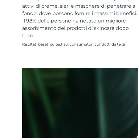
Skincare KIWI™
All acne treatment devices
All revitalizing eye massagers
Serum
attivi di creme, sieri e maschere di penetrare a
issa™ Teeth Whitening Gel
Advanced pore care essentials
For healthy hair
fondo, dove possono fornire i massimi benefici.
18% PAP
Il 98% delle persone ha notato un migliore
Cosmetici
Uomini
assorbimento dei prodotti di skincare dopo
l’uso.
Risultati basati su test sui consumatori condotti da terzi
Vedi tutto
APP FOREO
CHI SIAMO