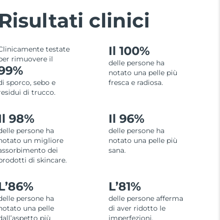
Risultati clinici
Il 100%
Clinicamente testate
per rimuovere il
delle persone ha
99%
notato una pelle più
di sporco, sebo e
fresca e radiosa.
residui di trucco.
Il 98%
Il 96%
delle persone ha
delle persone ha
notato un migliore
notato una pelle più
assorbimento dei
sana.
prodotti di skincare.
L’
86%
L’
81%
delle persone ha
delle persone afferma
notato una pelle
di aver ridotto le
dall’aspetto più
imperfezioni.